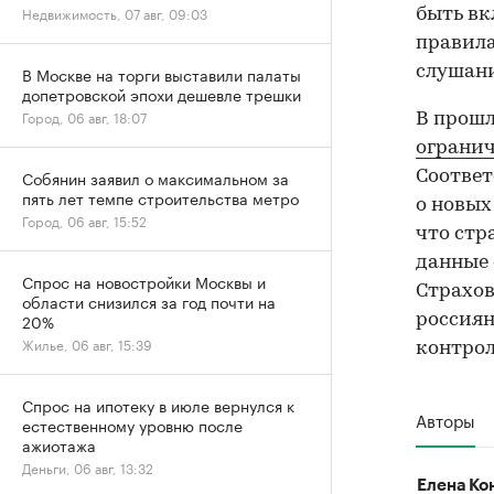
Недвижимость, 07 авг, 09:03
быть вк
правила
слушани
В Москве на торги выставили палаты
допетровской эпохи дешевле трешки
Город, 06 авг, 18:07
В прошл
ограни
Собянин заявил о максимальном за
Соответ
пять лет темпе строительства метро
о новых
Город, 06 авг, 15:52
что стр
данные 
Спрос на новостройки Москвы и
Страхо
области снизился за год почти на
20%
россиян
Жилье, 06 авг, 15:39
контрол
Спрос на ипотеку в июле вернулся к
Авторы
естественному уровню после
ажиотажа
Деньги, 06 авг, 13:32
Елена Ко