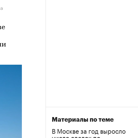
на
ве
ии
Материалы по теме
В Москве за год выросло
число сделок по