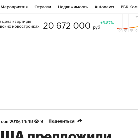
Мероприятия
Отрасли
Недвижимость
Autonews
РБК Ком
20 672 000
 цена квартиры
 РБК
РБК Образование
РБК Курсы
РБК Life
+5.87%
Тренды
Виз
вских новостройках
руб
ь
Крипто
РБК Бизнес-среда
Дискуссионный клуб
Исследо
зета
Спецпроекты СПб
Конференции СПб
Спецпроекты
кономика
Бизнес
Технологии и медиа
Финансы
Рынок на
(+39,04%)
(+30,78%)
ТЭК ₽1 400
«Русагро» ₽120
Купить
з SberCIB к 27.07.27
прогноз ПСБ к 26.07.27
Поделиться
 сен 2019, 14:48
9
США предложили