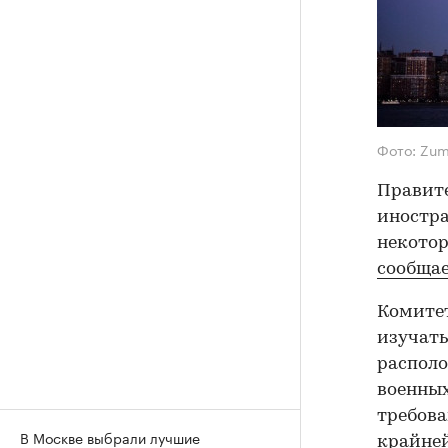
Фото: Zu
Правите
иностра
некотор
сообща
Комитет
изучать
располо
военных
требова
В Москве выбрали лучшие
крайней