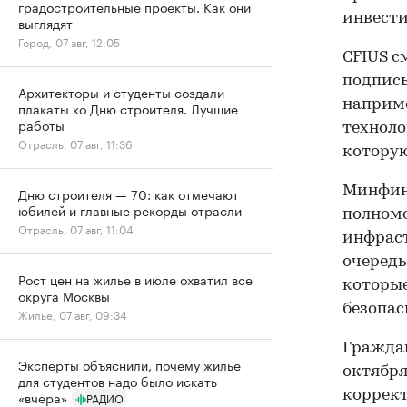
градостроительные проекты. Как они
инвести
выглядят
Город, 07 авг, 12:05
CFIUS с
подписы
Архитекторы и студенты создали
наприме
плакаты ко Дню строителя. Лучшие
работы
техноло
Отрасль, 07 авг, 11:36
которую
Минфин 
Дню строителя — 70: как отмечают
юбилей и главные рекорды отрасли
полномо
Отрасль, 07 авг, 11:04
инфраст
очередь
Рост цен на жилье в июле охватил все
которые
округа Москвы
безопас
Жилье, 07 авг, 09:34
Граждан
Эксперты объяснили, почему жилье
октября
для студентов надо было искать
коррект
«вчера»
РАДИО