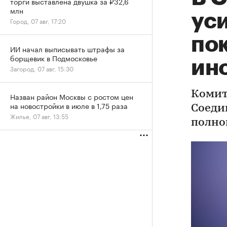
торги выставлена двушка за ₽32,6
млн
уси
Город, 07 авг, 17:20
по
ИИ начал выписывать штрафы за
борщевик в Подмосковье
ин
Загород, 07 авг, 15:30
Комит
Назван район Москвы с ростом цен
на новостройки в июле в 1,75 раза
Соеди
Жилье, 07 авг, 13:55
полно