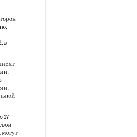
сторон
ию,
, в
ширят
ии,
ю
ми,
альной
 17
свои
 могут