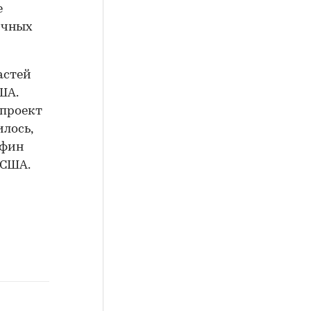
е
ичных
астей
ША.
опроект
лось,
нфин
 США.