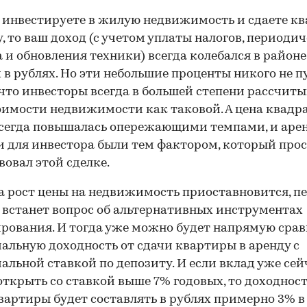
 инвестируете в жилую недвижимость и сдаете к
у, то ваш доход (с учетом уплаты налогов, периоди
 и обновления техники) всегда колебался в район
 в рублях. Но эти небольшие проценты никого не п
что инвесторы всегда в большей степени рассчиты
оимости недвижимости как таковой. А цена квадр
сегда повышалась опережающими темпами, и аре
 для инвестора были тем фактором, который про
вовал этой сделке.
а рост цены на недвижимость приоставновится, п
встанет вопрос об альтернативных инструментах
рования. И тогда уже можно будет напрямую сра
альную доходность от сдачи квартиры в аренду с
альной ставкой по депозиту. И если вклад уже сей
ткрыть со ставкой выше 7% годовых, то доходност
вартиры будет составлять в рублях примерно 3% в 