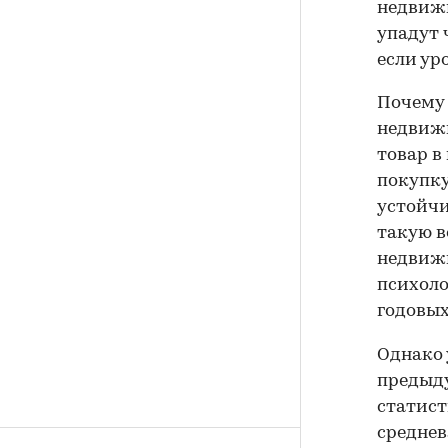
недвижи
упадут 
если ур
Почему 
недвижи
товар в
покупку
устойчи
такую в
недвижи
психоло
годовых
Однако 
предыду
статист
среднев