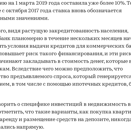
ию на 1 марта 2019 года составила уже более 10%. Т
 с октября 2017 года ставка вновь обозначается
чными значениями.
ого, видя растущую закредитованность населения,
анк планомерно в течение нескольких месяцев на
ть условия выдачи кредитов для коммерческих ба
 повышает риск такого финансирования, и эти рис
ачинают закладывать в стоимость денег, которые
ам. Вследствие чего можно предположить, что
тво предъявляемого спроса, который генерируетс
ием, в том числе с помощью ипотечных кредитов, 
ворить о специфике инвестиций в недвижимость в
тметить, что такие варианты, как покупка кварт
 аренду и размещение средств на депозите, никогд
ались напрямую.