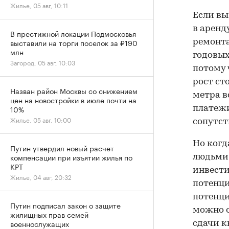
Жилье, 05 авг, 10:11
Если вы
в аренд
В престижной локации Подмосковья
выставили на торги поселок за ₽190
ремонта
млн
годовых
Загород, 05 авг, 10:03
потому 
рост ст
Назван район Москвы со снижением
метра в
цен на новостройки в июле почти на
10%
платежи
Жилье, 05 авг, 10:00
сопутст
Но когд
Путин утвердил новый расчет
компенсации при изъятии жилья по
людьми 
КРТ
инвести
Жилье, 04 авг, 20:32
потенци
потенци
Путин подписал закон о защите
можно о
жилищных прав семей
военнослужащих
сдачи к