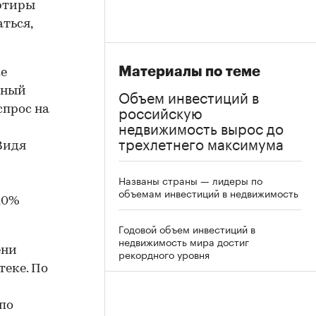
артиры
ться,
Материалы по теме
ке
нный
Объем инвестиций в
российскую
спрос на
недвижимость вырос до
трехлетнего максимума
Видя
Названы страны — лидеры по
объемам инвестиций в недвижимость
10%
Годовой объем инвестиций в
недвижимость мира достиг
ени
рекордного уровня
теке. По
по