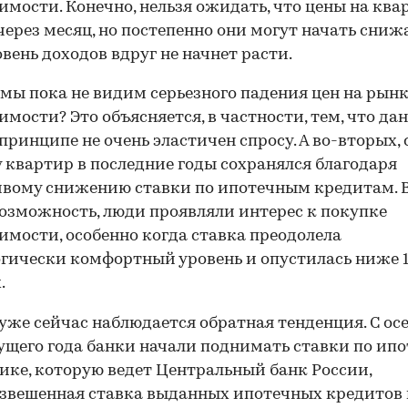
мости. Конечно, нельзя ожидать, что цены на кв
через месяц, но постепенно они могут начать снижа
овень доходов вдруг не начнет расти.
мы пока не видим серьезного падения цен на рын
мости? Это объясняется, в частности, тем, что да
 принципе не очень эластичен спросу. А во-вторых, 
 квартир в последние годы сохранялся благодаря
вому снижению ставки по ипотечным кредитам. 
озможность, люди проявляли интерес к покупке
мости, особенно когда ставка преодолела
гически комфортный уровень и опустилась ниже 
.
уже сейчас наблюдается обратная тенденция. С ос
щего года банки начали поднимать ставки по ипо
ике, которую ведет Центральный банк России,
звешенная ставка выданных ипотечных кредитов 