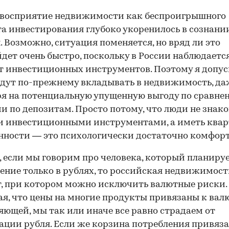
 восприятие недвижимости как беспроигрышного
а инвестирования глубоко укоренилось в сознани
. Возможно, ситуация поменяется, но вряд ли это
дет очень быстро, поскольку в России наблюдаетс
 инвестиционных инструментов. Поэтому я допус
дут по-прежнему вкладывать в недвижимость, да
я на потенциальную упущенную выгоду по сравне
и по депозитам. Просто потому, что люди не знак
 инвестиционными инструментами, а иметь квар
нности — это психологически достаточно комфорт
, если мы говорим про человека, который планируе
ение только в рублях, то российская недвижимост
, при котором можно исключить валютные риски. 
я, что цены на многие продукты привязаны к вал
яющей, мы так или иначе все равно страдаем от
ации рубля. Если же корзина потребления привяза