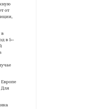
ежную
ет от
тиции,
 в
од в 5–
й
в
лучае
 Европе
. Для
анка