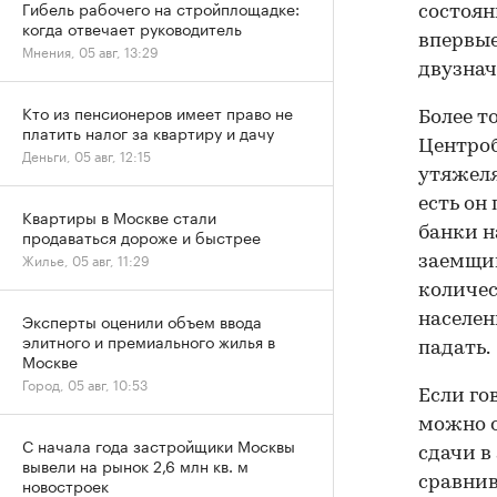
Гибель рабочего на стройплощадке:
состоян
когда отвечает руководитель
впервые
Мнения, 05 авг, 13:29
двузна
Кто из пенсионеров имеет право не
Более т
платить налог за квартиру и дачу
Центроб
Деньги, 05 авг, 12:15
утяжеля
есть он
Квартиры в Москве стали
банки н
продаваться дороже и быстрее
Жилье, 05 авг, 11:29
заемщик
количес
Эксперты оценили объем ввода
населен
элитного и премиального жилья в
падать.
Москве
Город, 05 авг, 10:53
Если го
можно о
С начала года застройщики Москвы
сдачи в
вывели на рынок 2,6 млн кв. м
новостроек
сравнив