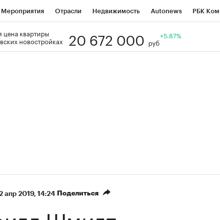
Мероприятия
Отрасли
Недвижимость
Autonews
РБК Ком
20 672 000
 цена квартиры
Образование
РБК Курсы
РБК Life
Тренды
+5.87%
Визионеры
Н
вских новостройках
руб
Дискуссионный клуб
Исследования
Кредитные рейтинги
Фр
Спецпроекты
Проверка контрагентов
Политика
Экономи
к наличной валюты
Поделиться
2 апр 2019, 14:24
рилл Шмидт