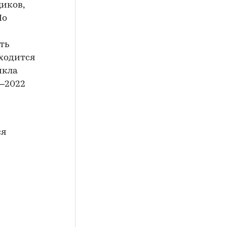
иков,
Но
ть
ходится
икла
1–2022
ся