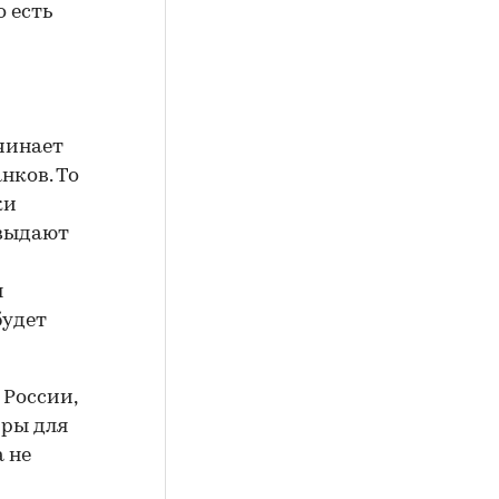
о есть
чинает
нков. То
ки
 выдают
я
будет
 России,
иры для
а не