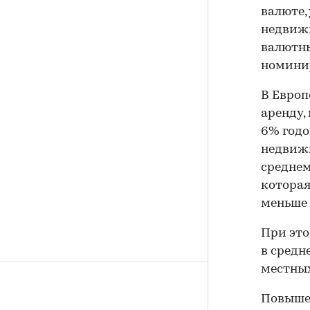
валюте,
недвижи
валютны
номинир
В Европ
аренду, 
6% годо
недвижи
среднем
которая
меньше 
При это
в средне
местных
Повышен