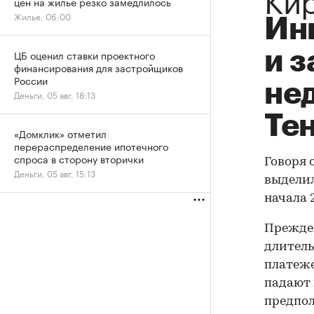
цен на жилье резко замедлилось
Жилье, 06:00
Ин
и 
ЦБ оценил ставки проектного
финансирования для застройщиков
России
нед
Деньги, 05 авг, 18:13
Те
«Домклик» отметил
перераспределение ипотечного
спроса в сторону вторички
Говоря 
Деньги, 05 авг, 15:13
выделил
начала 
Прежде 
длитель
платеже
падают 
предпол