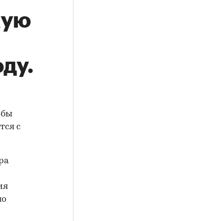
кую
ду.
 бы
тся с
ра
ия
но