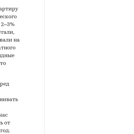
вартиру
ческого
е 2–3%
угали,
вали на
атного
ндные
сто
еред
внивать
час
ь от
год.