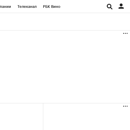
пании
Телеканал
РБК Вино
ациональные проекты
Город
аншизы
Газета
ка
Бизнес