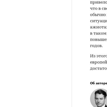
привело
что в с
обычно 
ситуаци
ажиотаж
в таком
повышен
годов.
Из этог
европей
достат
Об автор