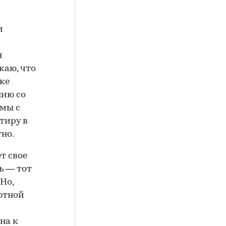
и
я
каю, что
же
нию со
омы с
тиру в
но.
т свое
ь — тот
Но,
ютной
на к