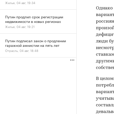
Жилье, 04 авг, 19:34
Однако
вариант
Путин продлил срок регистрации
недвижимости в новых регионах
россиян
Жилье, 04 авг, 19:21
произой
дефицит
Путин подписал закон о продлении
люди бу
гаражной амнистии на пять лет
несмотр
Отрасль, 04 авг, 18:48
ставкам
другими
собстве
В целом
потребл
вариант
учитыва
составл
девальв