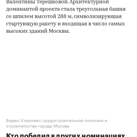
Валентины Терешковой. Архитектурной
доминантой проекта стала треугольная башня
со шпилем высотой 288 м, символизирующая
стартующую ракету и входящая в число самых
высоких зданий Москвы.
00:00
/
00:00
Видео: Комплекс градостроительной политики и
строительства города Москвы
Кто победил в других номинациях