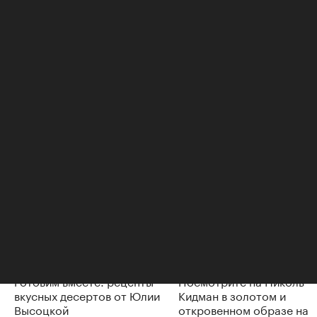
135 млрд руб.
Авторы
Елена Коннова
Читайте также
Готовим вместе: рецепты
Посмотрите на Николь
вкусных десертов от Юлии
Кидман в золотом и
Высоцкой
откровенном образе на