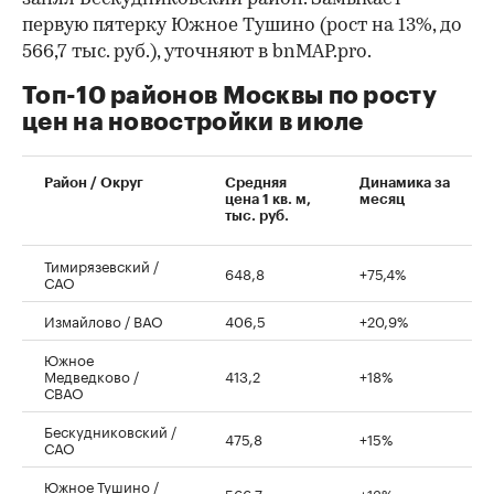
первую пятерку Южное Тушино (рост на 13%, до
566,7 тыс. руб.), уточняют в bnMAP.pro.
Топ-10 районов Москвы по росту
цен на новостройки в июле
00:00
/
00:00
Район / Округ
Средняя
Динамика за
цена 1 кв. м,
месяц
тыс. руб.
Тимирязевский /
648,8
+75,4%
САО
Измайлово / ВАО
406,5
+20,9%
Южное
Медведково /
413,2
+18%
СВАО
Бескудниковский /
475,8
+15%
САО
Южное Тушино /
566,7
+13%