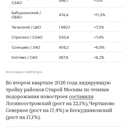
СЗАО
Бабушкинский /
474,4
+11,3%
СВАО
Таганский / ЦАО
1 660,1
+7,5%
Строгино / СЗАО
530,4
+7,4%
Солнцево / ЗАО
459,2
+6,9%
Коптево / САО
367,6
+6,2%
Источник: bnMAP.pro
Во втором квартале 2026 года лидирующую
тройку районов Старой Москвы по темпам
подорожания новостроек
составили
Лосиноостровский (рост на 22,1%), Чертаново
Северное (рост на 17,4%) и Бескудниковский
(рост на 17,1%).