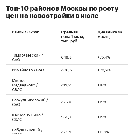
Топ-10 районов Москвы по росту
цен на новостройки в июле
00:00
/
00:00
Район / Округ
Средняя
Динамика за
цена 1 кв. м,
месяц
тыс. руб.
Тимирязевский /
648,8
+75,4%
САО
Измайлово / ВАО
406,5
+20,9%
Южное
Медведково /
413,2
+18%
СВАО
Бескудниковский /
475,8
+15%
САО
Южное Тушино /
566,7
+13%
СЗАО
Бабушкинский /
474,4
+11,3%
СВАО