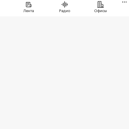
Лента
Радио
Офисы
Фото: BestPhotoPlus / Shutterstock / FOTODOM
В июле цены на вторичном рынке повысились
во всех округах Москвы. Сильнее всего готовое
жилье подорожало в Зеленоградском
административном округе (ЗелАО) — на 2,9%,
подсчитали в «РБК Недвижимости» на основе