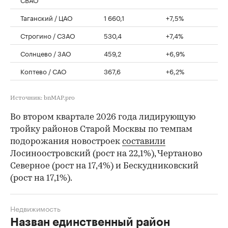
Таганский / ЦАО
1 660,1
+7,5%
Строгино / СЗАО
530,4
+7,4%
Солнцево / ЗАО
459,2
+6,9%
Коптево / САО
367,6
+6,2%
Источник: bnMAP.pro
Во втором квартале 2026 года лидирующую
тройку районов Старой Москвы по темпам
подорожания новостроек
составили
Лосиноостровский (рост на 22,1%), Чертаново
Северное (рост на 17,4%) и Бескудниковский
(рост на 17,1%).
Недвижимость
Назван единственный район