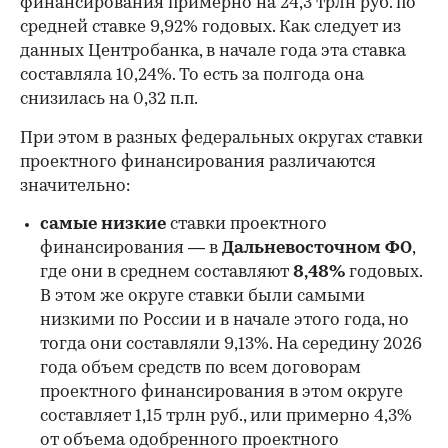
финансирования примерно на 24,3 трлн руб. по
средней ставке 9,92% годовых. Как следует из
данных Центробанка, в начале года эта ставка
составляла 10,24%. То есть за полгода она
снизилась на 0,32 п.п.
При этом в разных федеральных округах ставки
проектного финансирования различаются
значительно:
самые низкие
ставки проектного
финансирования — в
Дальневосточном ФО
,
где они в среднем составляют
8,48%
годовых.
В этом же округе ставки были самыми
низкими по России и в начале этого года, но
00:00
/
00:00
тогда они составляли 9,13%. На середину 2026
года объем средств по всем договорам
проектного финансирования в этом округе
составляет 1,15 трлн руб., или примерно 4,3%
от объема одобренного проектного