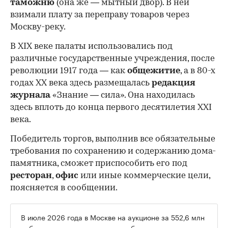
таможню
(она же — мытный двор). В ней
взимали плату за переправу товаров через
Москву-реку.
В XIX веке палаты использовались под
различные государственные учреждения, после
революции 1917 года — как
общежитие
, а в 80-х
годах XX века здесь размещалась
редакция
журнала
«Знание — сила». Она находилась
здесь вплоть до конца первого десятилетия XXI
века.
Победитель торгов, выполнив все обязательные
требования по сохранению и содержанию дома-
памятника, сможет приспособить его под
ресторан
,
офис
или иные коммерческие цели,
поясняется в сообщении.
В июле 2026 года в Москве на аукционе за 552,6 млн
руб.
продали дворянскую усадьбу, которая известна