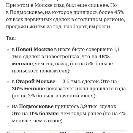
При этом в Москве спад был еще сильнее. Но
в Подмосковье, на которое пришлось более 45%
от всех первичных сделок в столичном регионе,
продажи жилья за год, наоборот, выросли.
Так:
в
Новой Москве
в июле было совершено 1,1
тыс. сделок в новостройках, что на
48%
меньше
, чем год назад (но на 5% больше
июньского показателя);
в
Старой Москве
— 3,6 тыс. сделок. Это на
26%
меньше
показателя июля прошлого года
00:00
/
00:00
(но на 2% больше значений июня);
на
Подмосковье
пришлось 3,9 тыс. сделок.
Это на
11% больше
, чем годом ранее (но на 4%
меньше, чем в июне).