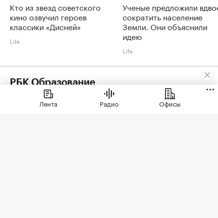
Кто из звезд советского
Ученые предложили вдво
кино озвучил героев
сократить население
классики «Дисней»
Земли. Они объяснили
идею
Life
Life
РБК Образование
Увольнять без вины: как руководителю пережить сложные
Лента
Радио
Офисы
кадровые решения