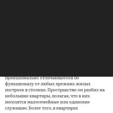
усадьбы, которая хоть и не пострадала во время
наполеоновского пожара, но потом все же
рухнула — в результате неудачной попытки
перестроить объект на новый лад.
Новый дом спроектировал известный инженер
и архитектор Эрнст Нирнзее, который сам же
являлся и собственником этого участка: землю с
обвалившейся прежней постройкой он
приобрел несколькими годами ранее.
Его идея заключалась не просто в строительстве
самого высокого дома в Москве, но и здания,
принципиально отличающегося по
функционалу от любых прежних жилых
построек в столице. Пространство он разбил на
небольшие квартиры, полагая, что в них
поселятся малосемейные или одинокие
служащие. Более того, в квартирах