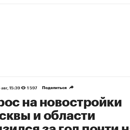
Поделиться
 авг, 15:39
1 597
рос на новостройки
сквы и области
зился за год почти н