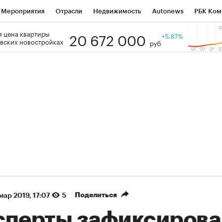
Мероприятия
Отрасли
Недвижимость
Autonews
РБК Ком
20 672 000
 цена квартиры
 РБК
РБК Образование
РБК Курсы
РБК Life
+5.87%
Тренды
Виз
вских новостройках
руб
ь
Крипто
РБК Бизнес-среда
Дискуссионный клуб
Исследо
зета
Спецпроекты СПб
Конференции СПб
Спецпроекты
кономика
Бизнес
Технологии и медиа
Финансы
Рынок на
(+87,48%)
(+30,42%)
 450
АФК «Система» ₽12
Купить
Ку
ПСБ к 29.07.27
прогноз БКС к 15.07.27
Поделиться
 мар 2019, 17:07
5
сперты зафиксирова