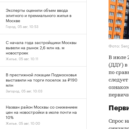
Эксперты оценили объем ввода
элитного и премиального жилья в
Москве
Город, 05 авг, 10:53
С начала года застройщики Москвы
Фото: Ser
вывели на рынок 2,6 млн кв. м
новостроек
В июле 
Жилье, 05 авг, 10:11
(ДДУ) в
по срав
В престижной локации Подмосковья
выставили на торги поселок за ₽190
следует
млн
ознаком
Загород, 05 авг, 10:03
первичн
Назван район Москвы со снижением
Перви
цен на новостройки в июле почти на
10%
Спрос н
Жилье, 05 авг, 10:00
снизилс