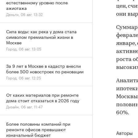
естественному уровню после
цен, сч
ажиотажа
Деньги, 06 авг, 13:32
они выр
Суммарн
Сила воды: как река у дома стала
феврале
символом премиальной жизни в
Москве
январе,
Город, 06 авг, 13:05
активне
роста о
За 9 лет в Москве в кадастр внесли
высоких
более 500 новостроек по реновации
Город, 06 авг, 12:25
Аналити
ипотеки
От каких материалов при ремонте
Москвы 
дома стоит отказаться в 2026 году
половин
Дизайн, 06 авг, 11:47
60%.
Более половины компаний при
ремонте офисов превышают
Авторы
изначальный бюджет