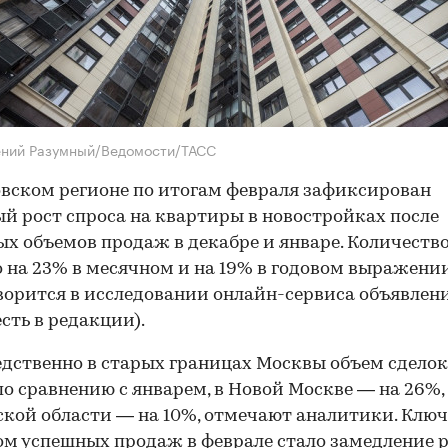
ений Разумный/Ведомости/ТАСС
вском регионе по итогам февраля зафиксирован
й рост спроса на квартиры в новостройках после
х объемов продаж в декабре и январе. Количество
 на 23% в месячном и на 19% в годовом выражении
ворится в исследовании онлайн-сервиса объявлен
сть в редакции).
дственно в старых границах Москвы объем сделок
по сравнению с январем, в Новой Москве — на 26%,
кой области — на 10%, отмечают аналитики. Клю
м успешных продаж в феврале стало замедление 