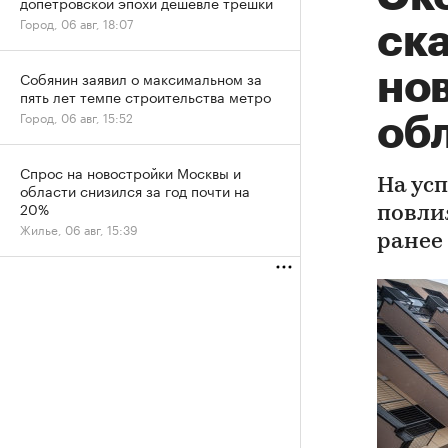
допетровской эпохи дешевле трешки
Город, 06 авг, 18:07
ска
но
Собянин заявил о максимальном за
пять лет темпе строительства метро
Город, 06 авг, 15:52
об
Спрос на новостройки Москвы и
На ус
области снизился за год почти на
20%
повли
Жилье, 06 авг, 15:39
ранее