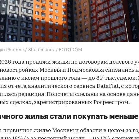
gio Photone / Shutterstock / FOTODOM
2026 года продажи жилья по договорам долевого у
 новостройках Москвы и Подмосковья снизились н
нению с июлем прошлого года — до 8,7 тыс. сделок. 
 из отчета аналитического сервиса DataFlat, с кот
илась редакция. Подсчеты сделаны на основе дан
ых сделках, зарегистрированных Росреестром.
чного жилья стали покупать меньше
а первичное жилье Москвы и области в целом за го
я на 18%
(а за последний месяц — на 1%), следует и