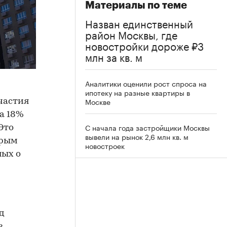
Материалы по теме
Назван единственный
район Москвы, где
новостройки дороже ₽3
млн за кв. м
Аналитики оценили рост спроса на
ипотеку на разные квартиры в
Москве
частия
а 18%
С начала года застройщики Москвы
Это
вывели на рынок 2,6 млн кв. м
орым
новостроек
ных о
д
з