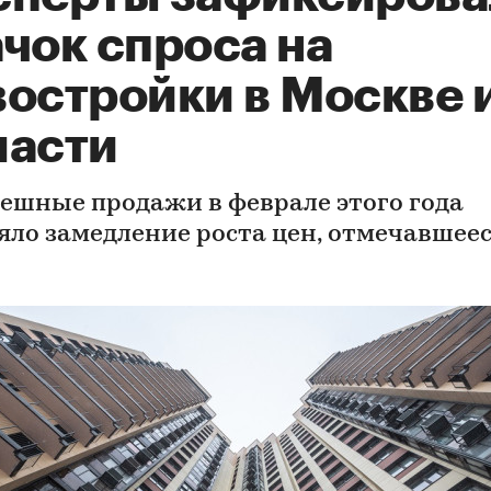
чок спроса на
востройки в Москве 
ласти
пешные продажи в феврале этого года
яло замедление роста цен, отмечавшее