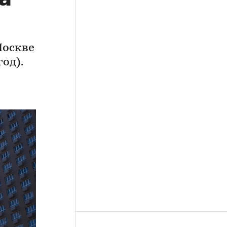
Москве
од).