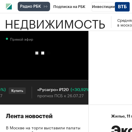
Подписка на РБК
Инвестиции
НЕДВИЖИМОСТЬ
Средняя
РБК Вино
Спорт
Школа управления
в моско
Национальные проекты
Город
Стил
Прямой эфир
Кредитные рейтинги
Франшизы
Га
Проверка контрагентов
Политика
Э
(+30,92%)
«Русагро» ₽120
Ozon ₽5
Купить
Купить
прогноз ПСБ к 26.07.27
прогноз 
Лента новостей
Жилье
⁠,
11
В Москве на торги выставили палаты
Эк