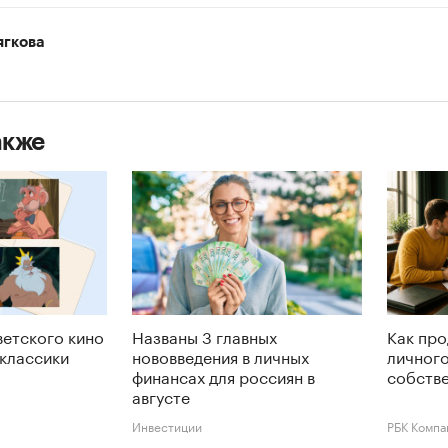
ягкова
акже
ветского кино
Названы 3 главных
Как про
 классики
нововведения в личных
личного
финансах для россиян в
собств
августе
Инвестиции
РБК Компа