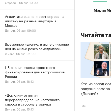
Отрасль, 06 авг, 10:00
Мария М
Аналитики оценили рост спроса на
ипотеку на разные квартиры в
Москве
Деньги, 06 авг, 09:00
Читайте т
Временное явление: в июле снижение
цен на жилье резко замедлилось
Жилье, 06 авг, 06:00
ЦБ оценил ставки проектного
финансирования для застройщиков
России
Деньги, 05 авг, 18:13
Кто из звезд со
озвучил героев
«Дисней»
«Домклик» отметил
перераспределение ипотечного
спроса в сторону вторички
Life
Деньги, 05 авг, 15:13