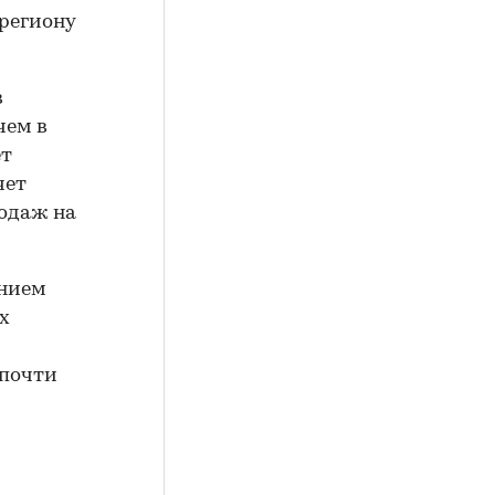
 региону
в
чем в
ет
чет
родаж на
анием
х
 почти