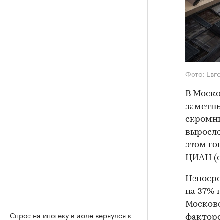
Фото: Евг
В Моско
заметны
скромны
выросло
этом го
ЦИАН (е
Непосре
на 37% 
Московс
Спрос на ипотеку в июле вернулся к
факторо