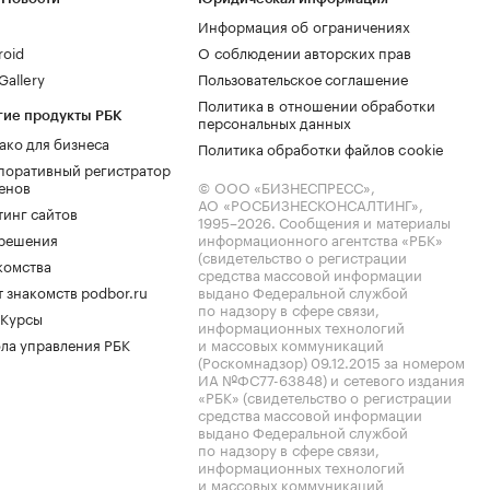
Информация об ограничениях
roid
О соблюдении авторских прав
allery
Пользовательское соглашение
Политика в отношении обработки
гие продукты РБК
персональных данных
ако для бизнеса
Политика обработки файлов cookie
поративный регистратор
енов
© ООО «БИЗНЕСПРЕСС»,
АО «РОСБИЗНЕСКОНСАЛТИНГ»,
тинг сайтов
1995–2026
. Сообщения и материалы
.решения
информационного агентства «РБК»
(свидетельство о регистрации
комства
средства массовой информации
 знакомств podbor.ru
выдано Федеральной службой
по надзору в сфере связи,
 Курсы
информационных технологий
ла управления РБК
и массовых коммуникаций
(Роскомнадзор) 09.12.2015 за номером
ИА №ФС77-63848) и сетевого издания
«РБК» (свидетельство о регистрации
средства массовой информации
выдано Федеральной службой
по надзору в сфере связи,
информационных технологий
и массовых коммуникаций