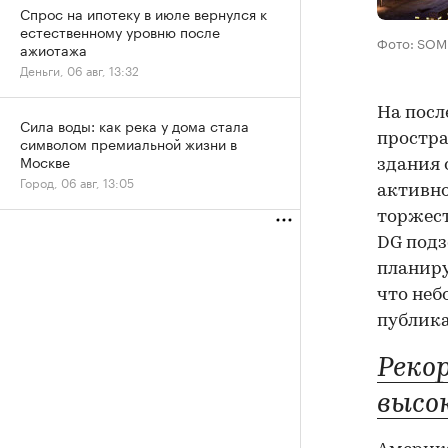
Спрос на ипотеку в июле вернулся к
естественному уровню после
Фото: SOM
ажиотажа
Деньги, 06 авг, 13:32
На посл
Сила воды: как река у дома стала
простра
символом премиальной жизни в
Москве
здания
Город, 06 авг, 13:05
активно
торжест
DG подз
планиру
что неб
публик
Реко
высо