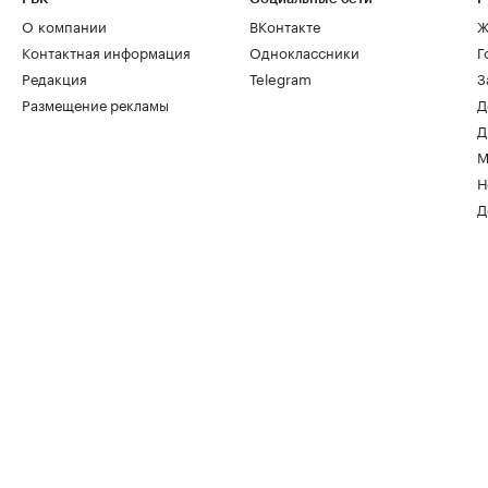
О компании
ВКонтакте
Ж
Контактная информация
Одноклассники
Г
Редакция
Telegram
З
Размещение рекламы
Д
Д
М
Н
Д