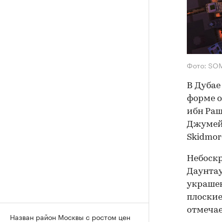
Фото: SO
В Дубае
форме о
ибн Раш
Джумей
Skidmore
Небоскр
Даунтау
украшен
плоские
отмечае
Назван район Москвы с ростом цен