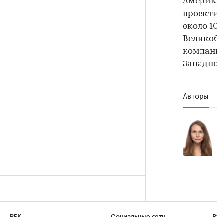
Америк
проекти
около 1
Великоб
компан
Западн
Авторы
РБК
Социальные сети
Р