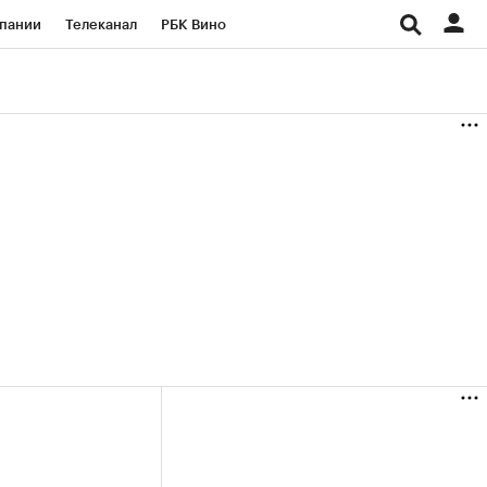
пании
Телеканал
РБК Вино
ациональные проекты
Город
аншизы
Газета
ка
Бизнес