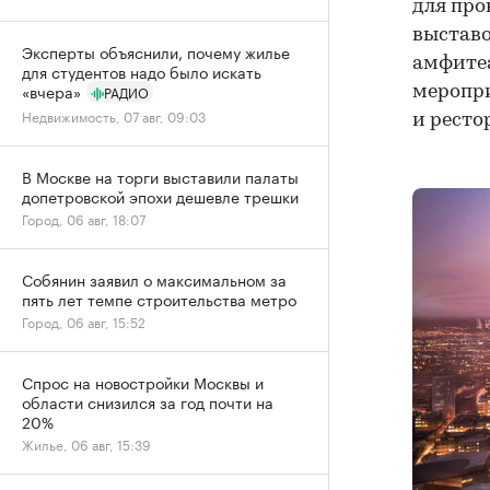
для про
выставо
Эксперты объяснили, почему жилье
амфитеа
для студентов надо было искать
«вчера»
РАДИО
меропри
Недвижимость, 07 авг, 09:03
и ресто
В Москве на торги выставили палаты
допетровской эпохи дешевле трешки
Город, 06 авг, 18:07
Собянин заявил о максимальном за
пять лет темпе строительства метро
Город, 06 авг, 15:52
Спрос на новостройки Москвы и
области снизился за год почти на
20%
Жилье, 06 авг, 15:39