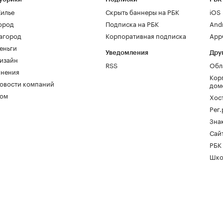
илье
Скрыть баннеры на РБК
iOS
ород
Подписка на РБК
And
агород
Корпоративная подписка
AppG
еньги
Уведомления
Дру
изайн
RSS
Обл
нения
Кор
овости компаний
дом
ом
Хос
Рег
Зна
Сайт
РБК
Шко