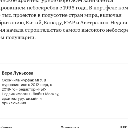
анское архитектурное бюро SOM занимается
рованием небоскребов с 1996 года. В портфеле ко
0 тыс. проектов в полусотне стран мира, включая
ританию, Китай, Канаду, ЮАР и Австралию. Недав
ия
начала строительство
самого высокого небоскре
ом полушарии.
Вера Лунькова
Окончила журфак МГУ. В
журналистике с 2012 года, с
2018-го - редактор «РБК-
Недвижимости». Любит Москву,
архитектуру, дизайн и
приключения.
убрики
Подписки
РБК