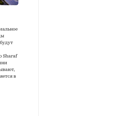
иальное
ды
будут
 Sharaf
шни
ывают,
яется в