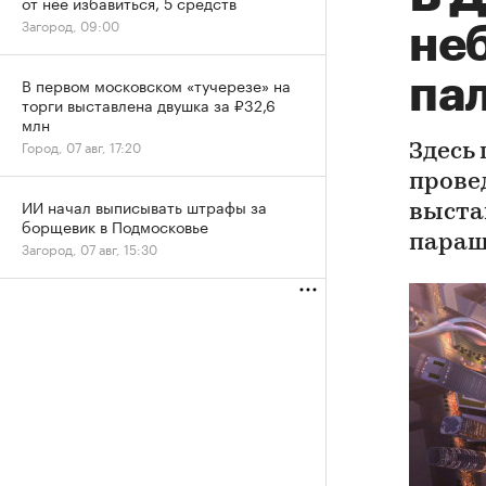
от нее избавиться, 5 средств
Загород, 09:00
не
па
В первом московском «тучерезе» на
торги выставлена двушка за ₽32,6
млн
Город, 07 авг, 17:20
Здесь
прове
ИИ начал выписывать штрафы за
выста
борщевик в Подмосковье
пара
Загород, 07 авг, 15:30