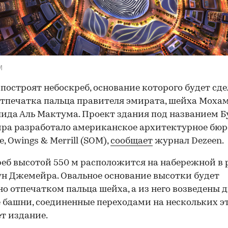
M
 построят небоскреб, основание которого будет сде
тпечатка пальца правителя эмирата, шейха Моха
ида Аль Мактума. Проект здания под названием 
ра разработало американское архитектурное бюр
, Owings & Merrill (SOM),
сообщает
журнал Dezeen.
еб высотой 550 м расположится на набережной в 
н Джемейра. Овальное основание высотки будет
о отпечатком пальца шейха, а из него возведены д
 башни, соединенные переходами на нескольких э
т издание.