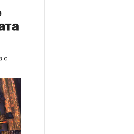
е
ата
 с