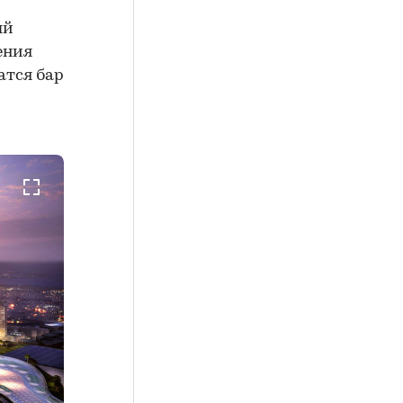
ый
ения
атся бар