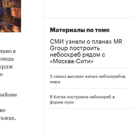
Материалы по теме
СМИ узнали о планах MR
Group построить
лано в
небоскреб рядом с
«Москва-Сити»
ммеда
Бурдж
о
5 самых высоких жилых небоскребов
мира
районе
В Китае построили небоскреб в
форме пули
ве
тажах,