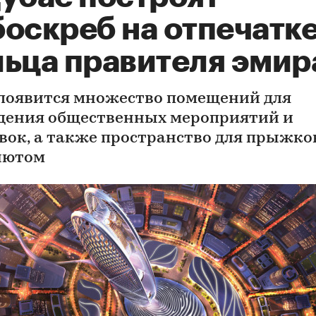
боскреб на отпечатк
льца правителя эмир
 появится множество помещений для
дения общественных мероприятий и
вок, а также пространство для прыжков
шютом