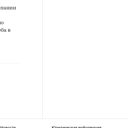
мпании
но
ба в
 Новости
Юридическая информация