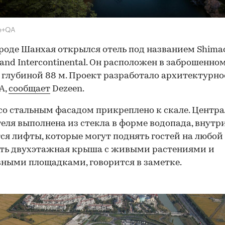
e+QA
роде Шанхая открылся отель под названием Shima
and Intercontinental. Он расположен в заброшенно
 глубиной 88 м. Проект разработало архитектурно
A,
сообщает
Dezeen.
со стальным фасадом прикреплено к скале. Центр
теля выполнена из стекла в форме водопада, внутр
ся лифты, которые могут поднять гостей на любой
сть двухэтажная крыша с живыми растениями и
ными площадками, говорится в заметке.