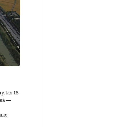
. Из 18
два —
ные