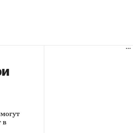
ри
 могут
 в