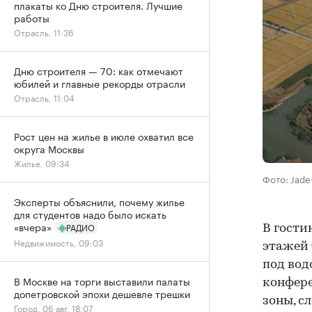
плакаты ко Дню строителя. Лучшие
работы
Отрасль, 11:36
Дню строителя — 70: как отмечают
юбилей и главные рекорды отрасли
Отрасль, 11:04
Рост цен на жилье в июле охватил все
округа Москвы
Жилье, 09:34
Фото: Jad
Эксперты объяснили, почему жилье
для студентов надо было искать
«вчера»
РАДИО
В гости
Недвижимость, 09:03
этажей 
под вод
В Москве на торги выставили палаты
конфере
допетровской эпохи дешевле трешки
зоны, с
Город, 06 авг, 18:07