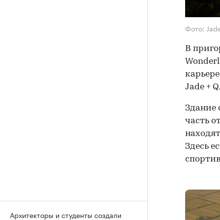
Фото: Jad
В приго
Wonderl
карьере
Jade + Q
Здание 
часть о
находят
Здесь е
спортив
Архитекторы и студенты создали