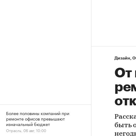
Дизайн
⁠,
0
От
ре
отк
Более половины компаний при
Расск
ремонте офисов превышают
изначальный бюджет
быть 
Отрасль, 06 авг, 10:00
негод