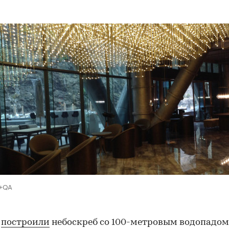
00:00
/
00:00
e+QA
е
построили
небоскреб со 100-метровым водопадом