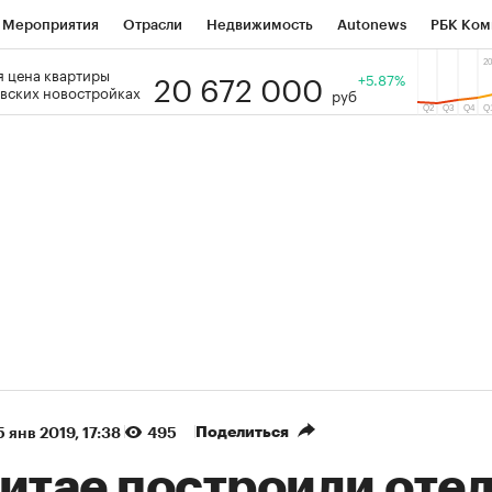
Мероприятия
Отрасли
Недвижимость
Autonews
РБК Ком
20 672 000
 цена квартиры
 РБК
РБК Образование
РБК Курсы
РБК Life
+5.87%
Тренды
Виз
вских новостройках
руб
ь
Крипто
РБК Бизнес-среда
Дискуссионный клуб
Исследо
зета
Спецпроекты СПб
Конференции СПб
Спецпроекты
кономика
Бизнес
Технологии и медиа
Финансы
Рынок на
(+88,19%)
(+32,41%)
5 450
АФК «Система» ₽12
Купить
К
 ПСБ к 29.07.27
прогноз БКС к 15.07.27
Поделиться
5 янв 2019, 17:38
495
итае построили отел