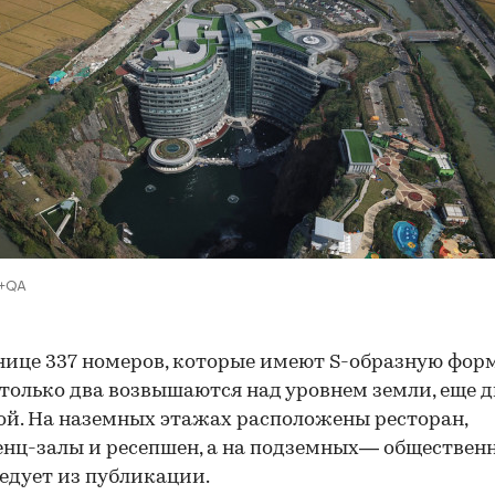
e+QA
нице 337 номеров, которые имеют S-образную форму
только два возвышаются над уровнем земли, еще 
ой. На наземных этажах расположены ресторан,
нц-залы и ресепшен, а на подземных— обществен
ледует из публикации.