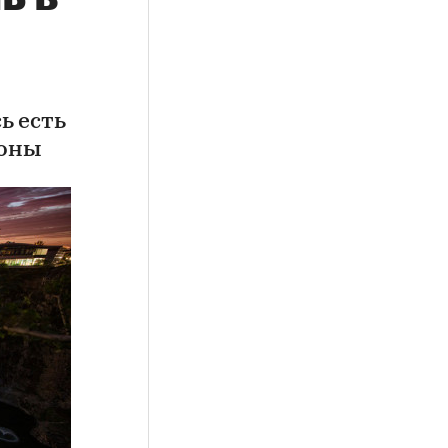
ь есть
зоны