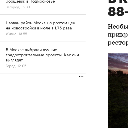
борщевик в Подмосковье
Загород, 15:30
88
Назван район Москвы с ростом цен
Необы
на новостройки в июле в 1,75 раза
Жилье, 13:55
прикр
ресто
В Москве выбрали лучшие
градостроительные проекты. Как они
выглядят
Город, 12:05