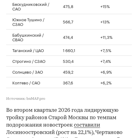
Бескудниковский /
475,8
+15%
САО
Южное Тушино /
566,7
+13%
СЗАО
Бабушкинский /
474,4
+11,3%
СВАО
Таганский / ЦАО
1 660,1
+7,5%
Строгино / СЗАО
530,4
+7,4%
Солнцево / ЗАО
459,2
+6,9%
Коптево / САО
367,6
+6,2%
Источник: bnMAP.pro
Во втором квартале 2026 года лидирующую
тройку районов Старой Москвы по темпам
подорожания новостроек
составили
Лосиноостровский (рост на 22,1%), Чертаново