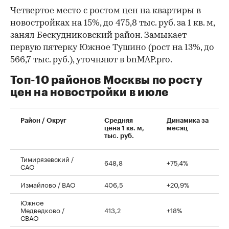
Четвертое место с ростом цен на квартиры в
новостройках на 15%, до 475,8 тыс. руб. за 1 кв. м,
занял Бескудниковский район. Замыкает
первую пятерку Южное Тушино (рост на 13%, до
566,7 тыс. руб.), уточняют в bnMAP.pro.
Топ-10 районов Москвы по росту
цен на новостройки в июле
00:00
/
00:00
Район / Округ
Средняя
Динамика за
цена 1 кв. м,
месяц
тыс. руб.
Тимирязевский /
648,8
+75,4%
САО
Измайлово / ВАО
406,5
+20,9%
Южное
Медведково /
413,2
+18%
СВАО