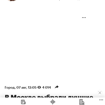
Город
⁠,
07 авг, 12:05
4 014
В Москве выбрали лучшие
градостроительные