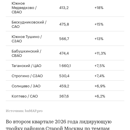
Южное
Медведково /
413,2
+18%
СВАО
Бескудниковский /
475,8
+15%
САО
Южное Тушино /
566,7
+13%
СЗАО
Бабушкинский /
474,4
+11,3%
СВАО
Таганский / ЦАО
1 660,1
+7,5%
Строгино / СЗАО
530,4
+7,4%
Солнцево / ЗАО
459,2
+6,9%
Коптево / САО
367,6
+6,2%
Источник: bnMAP.pro
Во втором квартале 2026 года лидирующую
тройку районов Старой Москвы по темпам