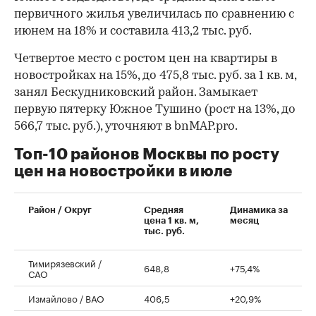
первичного жилья увеличилась по сравнению с
июнем на 18% и составила 413,2 тыс. руб.
Четвертое место с ростом цен на квартиры в
новостройках на 15%, до 475,8 тыс. руб. за 1 кв. м,
занял Бескудниковский район. Замыкает
первую пятерку Южное Тушино (рост на 13%, до
566,7 тыс. руб.), уточняют в bnMAP.pro.
Топ-10 районов Москвы по росту
цен на новостройки в июле
00:00
/
00:00
Район / Округ
Средняя
Динамика за
цена 1 кв. м,
месяц
тыс. руб.
Тимирязевский /
648,8
+75,4%
САО
Измайлово / ВАО
406,5
+20,9%