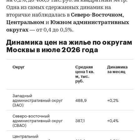
на 0,2%, до 488,9 тыс. руб. за квадратный метр.
Одна из самых сдержанных динамик на
вторичке наблюдалась в
Северо-Восточном,
Центральном
и
Южном административных
округах
— от 0,4 до 0,5%.
Динамика цен на жилье по округам
Москвы в июле 2026 года
Округ
Средняя
Динамика
цена 1 кв.
за месяц
м, тыс.
руб.
Западный
административный округ
488,9
+0,2%
(ЗАО)
Северо-восточный
административный округ
387,1
+0,4%
(СВАО)
Центральный