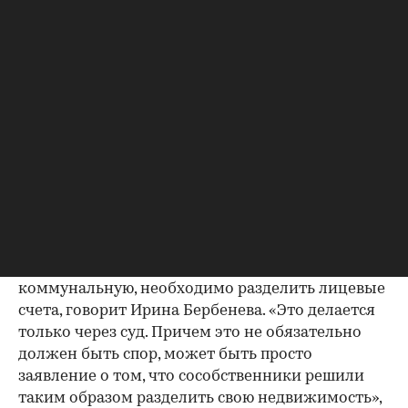
включенном в программу реновации (в случае, если
такое жилое помещение находилось в общей
долевой собственности), или возникновение права
общей совместной собственности на
предоставляемое жилое помещение (в случае, если
такое жилое помещение в многоквартирном доме,
включенном в программу реновации, находилось в
общей совместной собственности)», — говорится в
абзаце 21 статьи 7.3 данного закона.
Как сделать из квартиры коммуналку
Для того чтобы сделать из обычной квартиры
коммунальную, необходимо разделить лицевые
счета, говорит Ирина Бербенева. «Это делается
только через суд. Причем это не обязательно
должен быть спор, может быть просто
заявление о том, что сособственники решили
таким образом разделить свою недвижимость»,