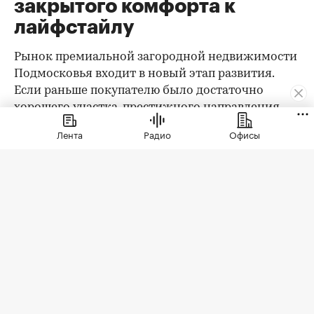
закрытого комфорта к
лайфстайлу
Рынок премиальной загородной недвижимости
Подмосковья входит в новый этап развития.
Если раньше покупателю было достаточно
хорошего участка, престижного направления,
охраны и качественного дома, то сегодня запрос
Лента
Радио
Офисы
заметно изменился. Клиент выбирает уже не
только квадратные метры и сотки, а целостную
среду проживания: архитектуру,
благоустройство, приватность, сервис, доступ к
природе, спорт, детскую и семейную
инфраструктуру.
При этом анализ существующего предложения
показывает важный парадокс: несмотря на рост
требований покупателей, инфраструктура
большинства премиальных коттеджных