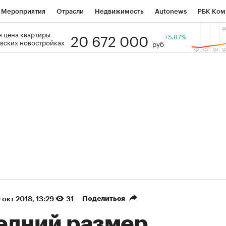
Мероприятия
Отрасли
Недвижимость
Autonews
РБК Ком
20 672 000
 цена квартиры
 РБК
РБК Образование
РБК Курсы
РБК Life
+5.87%
Тренды
Виз
вских новостройках
руб
ь
Крипто
РБК Бизнес-среда
Дискуссионный клуб
Исследо
зета
Спецпроекты СПб
Конференции СПб
Спецпроекты
кономика
Бизнес
Технологии и медиа
Финансы
Рынок на
(+85,88%)
(+31,9%)
 450
АФК «Система» ₽12
Купить
Куп
ПСБ к 29.07.27
прогноз БКС к 15.07.27
Поделиться
 окт 2018, 13:29
31
едний размер