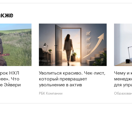
акже
грок НХЛ
Уволиться красиво. Чек-лист,
Чему и 
сее». Что
который превращает
менедж
е Эйвери
увольнение в актив
для упр
РБК Компании
Образова