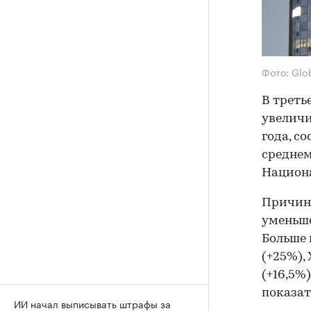
Фото: Glo
В треть
увеличи
года, со
среднем
Национа
Причино
уменьше
Больше 
(+25%),
(+16,5%
показат
ИИ начал выписывать штрафы за