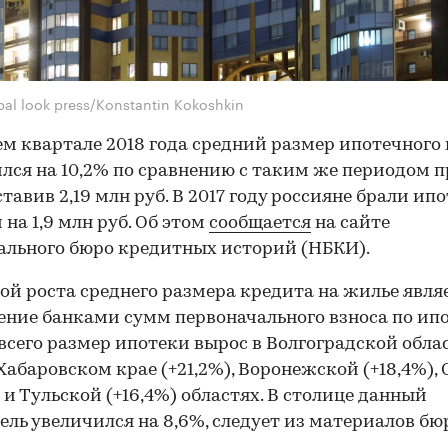
bal look press/Konstantin Kokoshkin
ем квартале 2018 года средний размер ипотечного
лся на 10,2% по сравнению с таким же периодом 
ставив 2,19 млн руб. В 2017 году россияне брали ипо
 на 1,9 млн руб. Об этом
сообщается
на сайте
льного бюро кредитных историй (НБКИ).
й роста среднего размера кредита на жилье явля
ние банками сумм первоначального взноса по ипо
всего размер ипотеки вырос в Волгоградской обла
 Хабаровском крае (+21,2%), Воронежской (+18,4%),
) и Тульской (+16,4%) областях. В столице данный
ель увеличился на 8,6%, следует из материалов бю