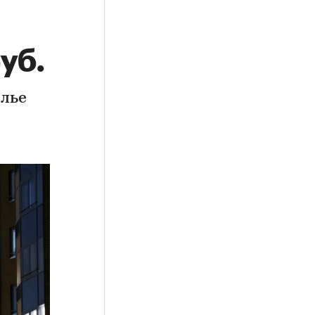
уб.
илье