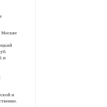
и
 Москве
нецкий
уб.
. и
т
нской и
ственно.