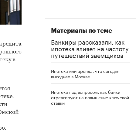
Материалы по теме
Банкиры рассказали, как
 кредита
ипотека влияет на частоту
прошлого
путешествий заемщиков
теку в
Ипотека или аренда: что сегодня
выгоднее в Москве
ется
Ипотека под вопросом: как банки
теке.
отреагируют на повышение ключевой
ставки
сти
 Омской
ро.