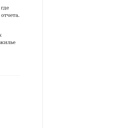
 где
 отчета.
х
 жилье