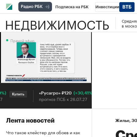
Подписка на РБК
Инвестиции
НЕДВИЖИМОСТЬ
Средняя
РБК Вино
Спорт
Школа управления
в моско
Национальные проекты
Город
Стил
Прямой эфир
Кредитные рейтинги
Франшизы
Га
Проверка контрагентов
Политика
Э
Прямой эфир
(+30,41%)
«Русагро» ₽120
Ozon ₽5
Купить
Купить
прогноз ПСБ к 26.07.27
прогноз 
Лента новостей
Жилье
⁠,
30
Что такое клейстер для обоев и как
Ср