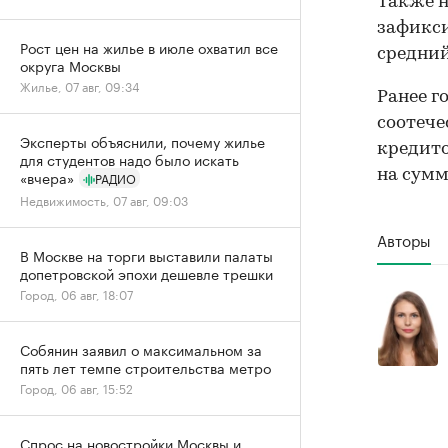
Также 
зафикси
Рост цен на жилье в июле охватил все
средний
округа Москвы
Жилье, 07 авг, 09:34
Ранее г
соотеч
Эксперты объяснили, почему жилье
кредито
для студентов надо было искать
на сумм
«вчера»
РАДИО
Недвижимость, 07 авг, 09:03
Авторы
В Москве на торги выставили палаты
допетровской эпохи дешевле трешки
Город, 06 авг, 18:07
Собянин заявил о максимальном за
пять лет темпе строительства метро
Город, 06 авг, 15:52
Спрос на новостройки Москвы и