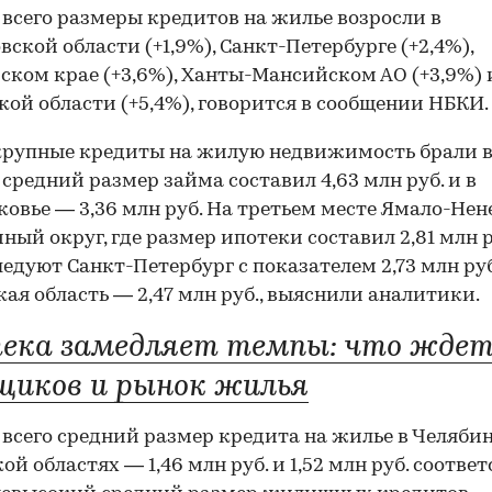
всего размеры кредитов на жилье возросли в
вской области (+1,9%), Санкт-Петербурге (+2,4%),
ком крае (+3,6%), Ханты-Мансийском АО (+3,9%) 
кой области (+5,4%), говорится в сообщении НБКИ.
крупные кредиты на жилую недвижимость брали в
 средний размер займа составил 4,63 млн руб. и в
овье — 3,36 млн руб. На третьем месте Ямало-Не
ный округ, где размер ипотеки составил 2,81 млн р
ледуют Санкт-Петербург с показателем 2,73 млн руб
ая область — 2,47 млн руб., выяснили аналитики.
ека замедляет темпы: что жде
щиков и рынок жилья
всего средний размер кредита на жилье в Челяби
ой областях — 1,46 млн руб. и 1,52 млн руб. соответ
00:00
/
00:00