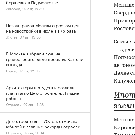
борщевик в Подмосковье
Меньше 
Загород, 07 авг, 15:30
Свердло
Приморс
Назван район Москвы с ростом цен
Ростовс
на новостройки в июле в 1,75 раза
Жилье, 07 авг, 13:55
Самые 
— здесь
В Москве выбрали лучшие
Подмоск
градостроительные проекты. Как они
выглядят
автоном
Город, 07 авг, 12:05
Далее с
Калужск
Архитекторы и студенты создали
плакаты ко Дню строителя. Лучшие
Ипот
работы
Отрасль, 07 авг, 11:36
заем
Меньше 
Дню строителя — 70: как отмечают
юбилей и главные рекорды отрасли
Кировск
Отрасль, 07 авг, 11:04