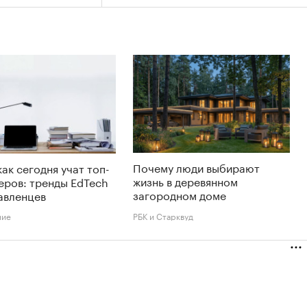
Почему люди выбирают
как сегодня учат топ-
жизнь в деревянном
еров: тренды EdTech
загородном доме
авленцев
ние
РБК и Старквуд