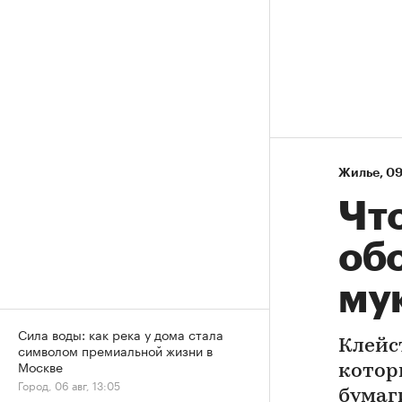
Жилье
⁠,
09
Что
обо
му
Сила воды: как река у дома стала
Клейс
символом премиальной жизни в
Москве
котор
Город, 06 авг, 13:05
бумаг