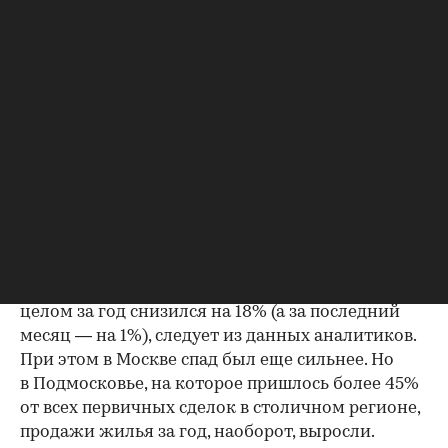
долевого участия (ДДУ) в новостройках Москвы
и Подмосковья снизились на 18% по сравнению
с июлем прошлого года — до 8,7 тыс. сделок. Это
следует из отчета аналитического сервиса
DataFlat, с которым ознакомилась редакция.
Подсчеты сделаны на основе данных о
первичных сделках, зарегистрированных
Росреестром.
Первичного жилья стали покупать
меньше
Спрос на первичное жилье Москвы и области в
целом за год снизился на 18%
(а за последний
месяц — на 1%), следует из данных аналитиков.
При этом в Москве спад был еще сильнее. Но
в Подмосковье, на которое пришлось более 45%
от всех первичных сделок в столичном регионе,
продажи жилья за год, наоборот, выросли.