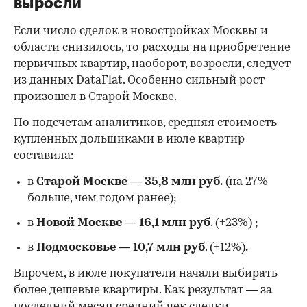
выросли
Если число сделок в новостройках Москвы и
области снизилось, то расходы на приобретение
первичных квартир, наоборот, возросли, следует
из данных DataFlat. Особенно сильный рост
произошел в Старой Москве.
По подсчетам аналитиков, средняя стоимость
купленных дольщиками в июле квартир
составила:
в
Старой Москве
—
35,8 млн руб.
(на 27%
больше, чем годом ранее);
в
Новой Москве
—
16,1 млн руб
. (+23%)
;
в
Подмосковье
—
10,7 млн руб
. (+12%)
.
Впрочем, в июле покупатели начали выбирать
более дешевые квартиры. Как результат — за
последний месяц средний чек сделки