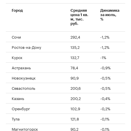
Город
Средняя
Динамика
цена 1 кв.
за июль,
м, тыс.
%
руб.
Сочи
292,4
-1,2%
Ростов-на-Дону
135,2
-1,2%
Курск
132,7
-1%
Астрахань
78,4
-0,9%
Новокузнецк
90,9
-0,5%
Севастополь
200,6
-0,5%
Казань
200,2
-0,4%
Оренбург
102,9
-0,2%
Тула
121,8
-0,1%
Магнитогорск
90,2
-0,1%