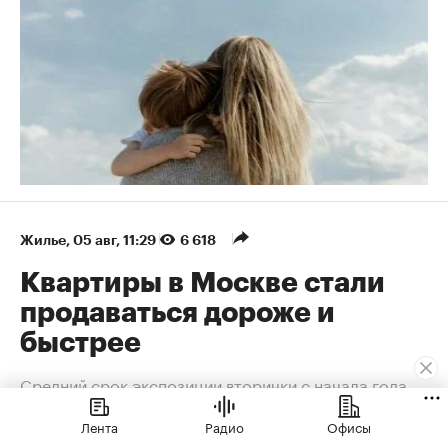
Жилье
⁠,
05 авг, 11:29
6 618
Квартиры в Москве стали
продаваться дороже и
быстрее
Средний срок экспозиции вторички с начала года
сократился на 46%, до 29 дней
Лента
Радио
Офисы
Сокращение среднего срока