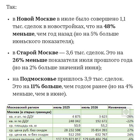
Так:
в
Новой Москве
в июле было совершено 1,1
тыс. сделок в новостройках, что на
48%
меньше
, чем год назад (но на 5% больше
июньского показателя);
в
Старой Москве
— 3,6 тыс. сделок. Это на
26%
меньше
показателя июля прошлого года
00:00
/
00:00
(но на 2% больше значений июня);
на
Подмосковье
пришлось 3,9 тыс. сделок.
Это на
11% больше
, чем годом ранее (но на 4%
меньше, чем в июне).