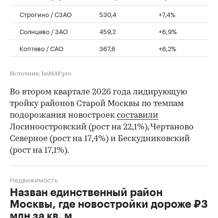
Строгино / СЗАО
530,4
+7,4%
Солнцево / ЗАО
459,2
+6,9%
Коптево / САО
367,6
+6,2%
Источник: bnMAP.pro
Во втором квартале 2026 года лидирующую
тройку районов Старой Москвы по темпам
подорожания новостроек
составили
Лосиноостровский (рост на 22,1%), Чертаново
Северное (рост на 17,4%) и Бескудниковский
(рост на 17,1%).
Недвижимость
Назван единственный район
Москвы, где новостройки дороже ₽3
млн за кв. м