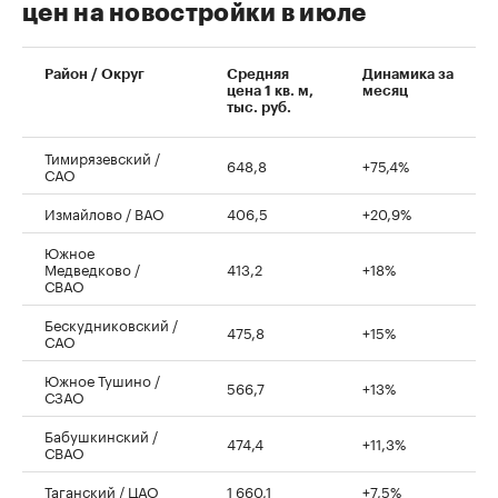
цен на новостройки в июле
00:00
/
00:00
Район / Округ
Средняя
Динамика за
цена 1 кв. м,
месяц
тыс. руб.
Тимирязевский /
648,8
+75,4%
САО
Измайлово / ВАО
406,5
+20,9%
Южное
Медведково /
413,2
+18%
СВАО
Бескудниковский /
475,8
+15%
САО
Южное Тушино /
566,7
+13%
СЗАО
Бабушкинский /
474,4
+11,3%
СВАО
Таганский / ЦАО
1 660,1
+7,5%