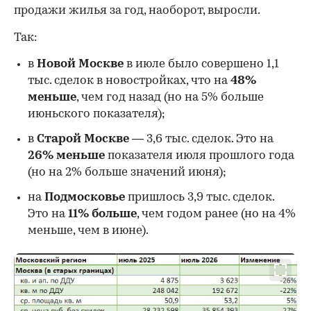
продажи жилья за год, наоборот, выросли.
Так:
в
Новой Москве
в июле было совершено 1,1
тыс. сделок в новостройках, что на
48%
меньше
, чем год назад (но на 5% больше
июньского показателя);
в
Старой Москве
— 3,6 тыс. сделок. Это на
26%
меньше
показателя июля прошлого года
00:00
/
00:00
(но на 2% больше значений июня);
на
Подмосковье
пришлось 3,9 тыс. сделок.
Это на
11% больше
, чем годом ранее (но на 4%
меньше, чем в июне).