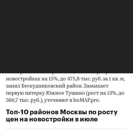
бизнес-класса с более высокой средней ценой
«квадрата».
Второе место занял район Измайлово с ростом
средней цены «квадрата» за месяц на 20,9%, до
406,5 тыс. руб. На третьей позиции — район
Южное Медведково, где средняя цена 1 кв. м
первичного жилья увеличилась по сравнению с
июнем на 18% и составила 413,2 тыс. руб.
Четвертое место с ростом цен на квартиры в
новостройках на 15%, до 475,8 тыс. руб. за 1 кв. м,
занял Бескудниковский район. Замыкает
первую пятерку Южное Тушино (рост на 13%, до
566,7 тыс. руб.), уточняют в bnMAP.pro.
Топ-10 районов Москвы по росту
цен на новостройки в июле
00:00
/
00:00