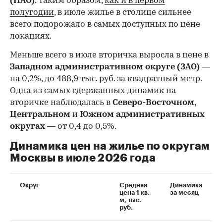
(НАО)
. Таким образом,
как и в первом
полугодии
, в июле жилье в столице сильнее
всего подорожало в самых доступных по цене
локациях.
Меньше всего в июле вторичка выросла в цене в
Западном административном округе (ЗАО)
—
на 0,2%, до 488,9 тыс. руб. за квадратный метр.
Одна из самых сдержанных динамик на
вторичке наблюдалась в
Северо-Восточном,
Центральном
и
Южном административных
округах
— от 0,4 до 0,5%.
Динамика цен на жилье по округам
Москвы в июле 2026 года
Округ
Средняя
Динамика
цена 1 кв.
за месяц
м, тыс.
руб.