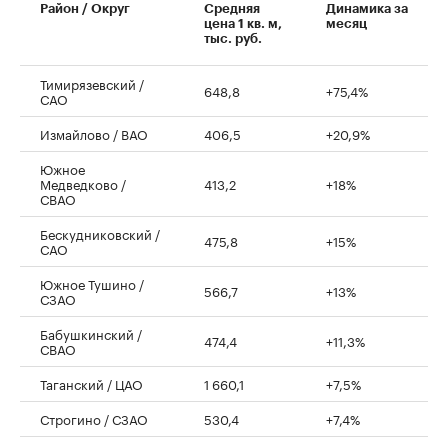
Район / Округ
Средняя
Динамика за
цена 1 кв. м,
месяц
тыс. руб.
Тимирязевский /
648,8
+75,4%
САО
Измайлово / ВАО
406,5
+20,9%
Южное
Медведково /
413,2
+18%
СВАО
Бескудниковский /
475,8
+15%
САО
Южное Тушино /
566,7
+13%
СЗАО
Бабушкинский /
474,4
+11,3%
СВАО
Таганский / ЦАО
1 660,1
+7,5%
Строгино / СЗАО
530,4
+7,4%