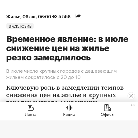
Жилье
⁠,
06 авг, 06:00
5 558
ЭКСКЛЮЗИВ
Временное явление: в июле
снижение цен на жилье
резко замедлилось
В июле число крупных городов с дешевеющим
жильем сократилось с 20 до 10
Ключевую роль в замедлении темпов
снижения цен на жилье в крупных
городах сыграло сокращение
предложения. В условиях
Лента
Радио
Офисы
сохраняющейся неопределенности
собственники отложили сделки. Еще
одна причина тренда — оживление