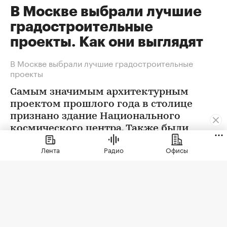
В Москве выбрали лучшие
градостроительные
проекты. Как они выглядят
В Москве выбрали лучшие градостроительные
проекты
Самым значимым архитектурным
проектом прошлого года в столице
признано здание Национального
космического центра. Также были
определены победители еще в 12
Лента
Радио
Офисы
номинациях