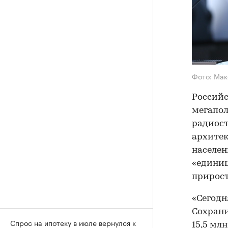
Фото: Мак
Российс
мегапол
радиост
архитек
населен
«единиц
прирост
«Сегодн
Сохрани
Спрос на ипотеку в июле вернулся к
15,5 мл