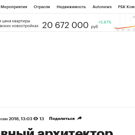
Мероприятия
Отрасли
Недвижимость
Autonews
РБК Ком
20 672 000
 цена квартиры
 РБК
РБК Образование
РБК Курсы
РБК Life
+5.87%
Тренды
Виз
вских новостройках
руб
ь
Крипто
РБК Бизнес-среда
Дискуссионный клуб
Исследо
зета
Спецпроекты СПб
Конференции СПб
Спецпроекты
кономика
Бизнес
Технологии и медиа
Финансы
Рынок на
(+87,45%)
(+30,24%)
 450
АФК «Система» ₽12
Купить
Ку
СБ к 29.07.27
прогноз БКС к 15.07.27
Поделиться
 сен 2018, 13:03
13
авный архитектор