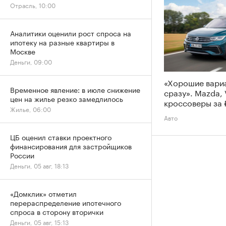
Отрасль, 10:00
Аналитики оценили рост спроса на
ипотеку на разные квартиры в
Москве
Деньги, 09:00
«Хорошие вари
Временное явление: в июле снижение
сразу». Mazda,
цен на жилье резко замедлилось
кроссоверы за 
Жилье, 06:00
Авто
ЦБ оценил ставки проектного
финансирования для застройщиков
России
Деньги, 05 авг, 18:13
«Домклик» отметил
перераспределение ипотечного
спроса в сторону вторички
Деньги, 05 авг, 15:13