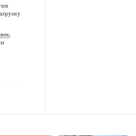
тия
агрузку
овек
,
лн