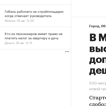
Гибель рабочего на стройплощадке:
когда отвечает руководитель
Мнения, 05 авг, 13:29
Город
⁠,
06 
Кто из пенсионеров имеет право не
В М
платить налог за квартиру и дачу
Деньги, 05 авг, 12:15
вы
до
де
500-метр
новой т
Старт
слобод