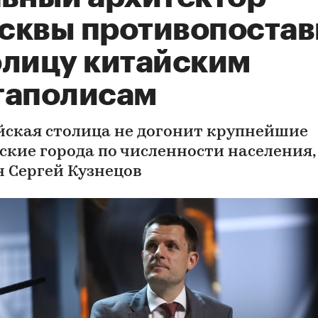
сквы противопостав
олицу китайским
гаполисам
йская столица не догонит крупнейшие
ские города по численности населения,
н Сергей Кузнецов