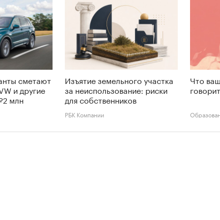
анты сметают
Изъятие земельного участка
Что ваш
 VW и другие
за неиспользование: риски
говорит
₽2 млн
для собственников
РБК Компании
Образова