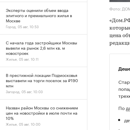
Фото: ДО
Эксперты оценили объем ввода
элитного и премиального жилья в
Москве
«Дом.РФ
Город, 05 авг, 10:53
которые
цена об
С начала года застройщики Москвы
редакц
вывели на рынок 2,6 млн кв. м
новостроек
Жилье, 05 авг, 10:11
Деше
В престижной локации Подмосковья
выставили на торги поселок за ₽190
Стар
млн
попа
Загород, 05 авг, 10:03
трех
По
д
Назван район Москвы со снижением
цен на новостройки в июле почти на
10%
дв
Жилье, 05 авг, 10:00