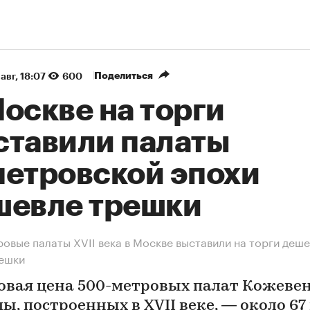
Поделиться
авг, 18:07
600
оскве на торги
ставили палаты
петровской эпохи
шевле трешки
овые палаты XVII века в Москве выставили на торги деш
решки
овая цена 500-метровых палат Кожеве
ы, построенных в XVII веке, — около 67