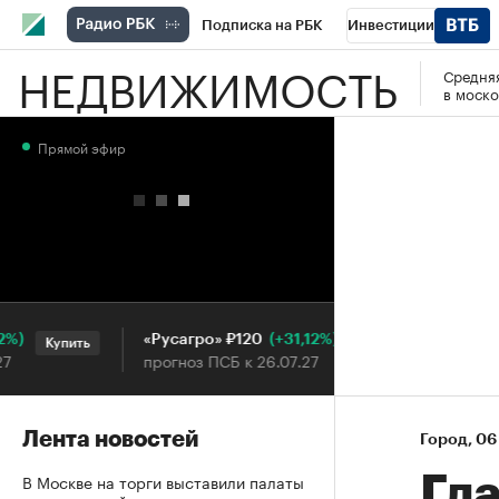
Подписка на РБК
Инвестиции
НЕДВИЖИМОСТЬ
Средняя
РБК Вино
Спорт
Школа управления
в моско
Национальные проекты
Город
Стил
Прямой эфир
Кредитные рейтинги
Франшизы
Га
Проверка контрагентов
Политика
Э
(+31,12%)
«Русагро» ₽120
Ozon ₽5
Купить
Купить
прогноз ПСБ к 26.07.27
прогноз П
Лента новостей
Город
⁠,
06
В Москве на торги выставили палаты
Гл