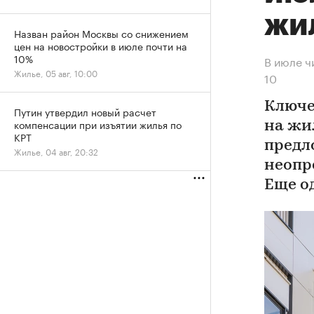
жи
Назван район Москвы со снижением
цен на новостройки в июле почти на
10%
В июле ч
Жилье, 05 авг, 10:00
10
Ключе
Путин утвердил новый расчет
компенсации при изъятии жилья по
на жи
КРТ
предл
Жилье, 04 авг, 20:32
неопр
Еще о