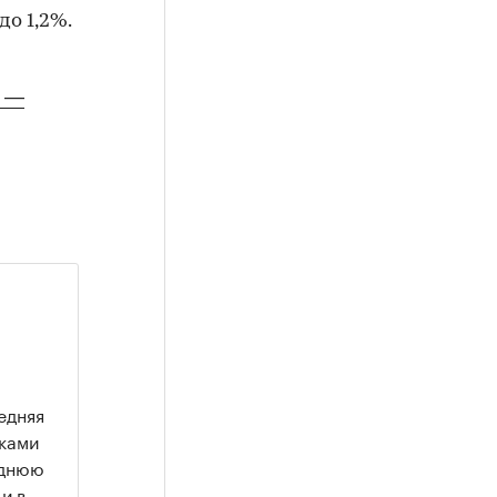
до 1,2%.
е —
едняя
нками
еднюю
и в