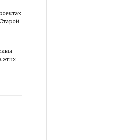
проектах
 Старой
осквы
а этих