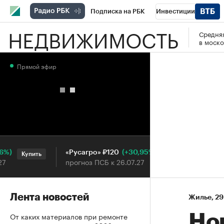
Подписка на РБК
Инвестиции
НЕДВИЖИМОСТЬ
Средняя
РБК Вино
Спорт
Школа управления
в моско
Национальные проекты
Город
Стил
Прямой эфир
Кредитные рейтинги
Франшизы
Га
Проверка контрагентов
Политика
Э
(+30,95%)
«Русагро» ₽120
Ozon ₽
Купить
Купить
прогноз ПСБ к 26.07.27
прогноз
Лента новостей
Жилье
⁠,
29
От каких материалов при ремонте
Но