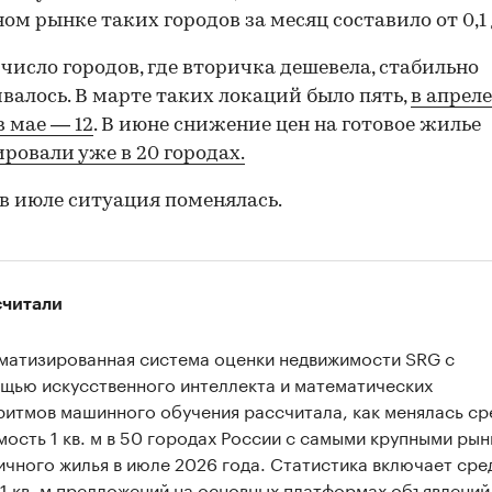
ом рынке таких городов за месяц составило от 0,1 
 число городов, где вторичка дешевела, стабильно
валось. В марте таких локаций было пять,
в апрел
в мае — 12
. В июне снижение цен на готовое жилье
ровали уже в 20 городах.
в июле ситуация поменялась.
считали
матизированная система оценки недвижимости SRG с
щью искусственного интеллекта и математических
ритмов машинного обучения рассчитала, как менялась ср
мость 1 кв. м в 50 городах России с самыми крупными ры
ичного жилья в июле 2026 года. Статистика включает ср
 1 кв. м предложений на основных платформах объявлений 