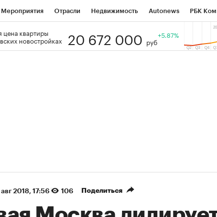
Мероприятия
Отрасли
Недвижимость
Autonews
РБК Ком
20 672 000
 цена квартиры
 РБК
РБК Образование
РБК Курсы
РБК Life
+5.87%
Тренды
Виз
вских новостройках
руб
ь
Крипто
РБК Бизнес-среда
Дискуссионный клуб
Исследо
зета
Спецпроекты СПб
Конференции СПб
Спецпроекты
кономика
Бизнес
Технологии и медиа
Финансы
Рынок на
(+87,03%)
(+30,14%)
5 450
АФК «Система» ₽12
Купить
К
 ПСБ к 29.07.27
прогноз БКС к 15.07.27
Поделиться
 авг 2018, 17:56
106
вая Москва лидирует