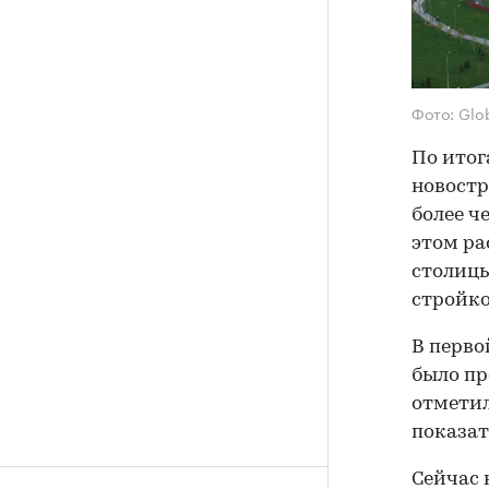
Фото: Glob
По итог
новостр
более ч
этом ра
столиц
стройко
В перво
было пр
отметил
показат
Сейчас 