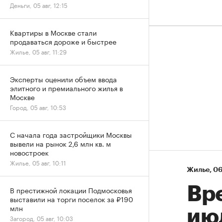
Деньги, 05 авг, 12:15
Квартиры в Москве стали
продаваться дороже и быстрее
Жилье, 05 авг, 11:29
Эксперты оценили объем ввода
элитного и премиального жилья в
Москве
Город, 05 авг, 10:53
С начала года застройщики Москвы
вывели на рынок 2,6 млн кв. м
новостроек
Жилье, 05 авг, 10:11
Жилье
⁠,
06
Вр
В престижной локации Подмосковья
выставили на торги поселок за ₽190
млн
ию
Загород, 05 авг, 10:03