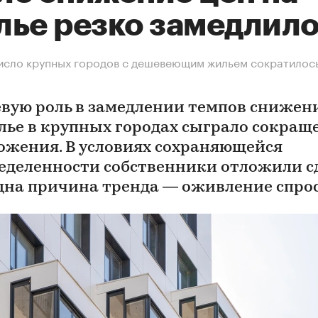
лье резко замедлил
исло крупных городов с дешевеющим жильем сократилось
вую роль в замедлении темпов снижен
лье в крупных городах сыграло сокращ
ожения. В условиях сохраняющейся
еделенности собственники отложили с
дна причина тренда — оживление спро