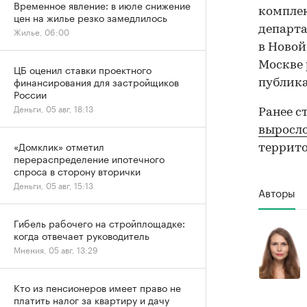
Временное явление: в июле снижение
комплек
цен на жилье резко замедлилось
департа
Жилье, 06:00
в Новой
Москве 
ЦБ оценил ставки проектного
финансирования для застройщиков
публик
России
Деньги, 05 авг, 18:13
Ранее с
выросл
«Домклик» отметил
террито
перераспределение ипотечного
спроса в сторону вторички
Деньги, 05 авг, 15:13
Авторы
Гибель рабочего на стройплощадке:
когда отвечает руководитель
Мнения, 05 авг, 13:29
Кто из пенсионеров имеет право не
платить налог за квартиру и дачу