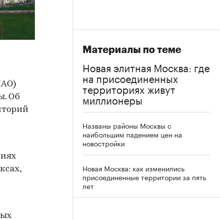
Материалы по теме
Новая элитная Москва: где
на присоединенных
НАО)
территориях живут
миллионеры
ы. Об
иторий
Названы районы Москвы с
наибольшим падением цен на
новостройки
риях
Новая Москва: как изменились
ксах,
присоединенные территории за пять
лет
лых