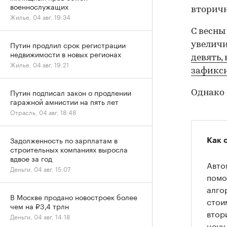
военнослужащих
вторичн
Жилье, 04 авг, 19:34
С весны
Путин продлил срок регистрации
увеличи
недвижимости в новых регионах
девять,
Жилье, 04 авг, 19:21
зафикси
Путин подписал закон о продлении
Однако 
гаражной амнистии на пять лет
Отрасль, 04 авг, 18:48
Задолженность по зарплатам в
Как 
строительных компаниях выросла
вдвое за год
Авто
Деньги, 04 авг, 15:07
помо
алго
В Москве продано новостроек более
стои
чем на ₽3,4 трлн
втор
Деньги, 04 авг, 14:18
цену