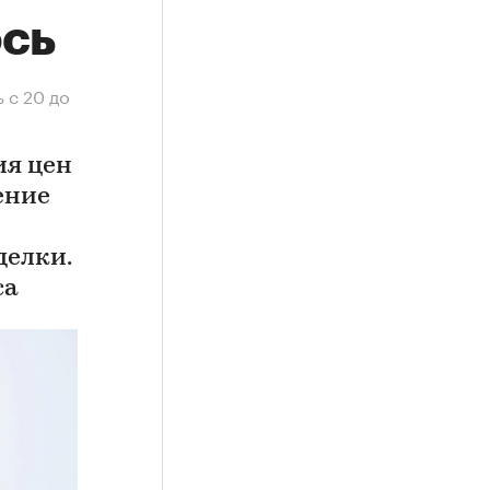
ось
 с 20 до
ия цен
ение
делки.
са