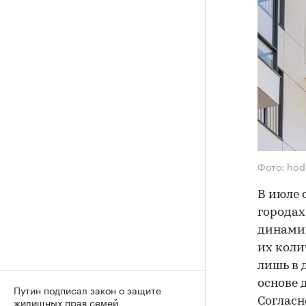
Фото: hod
В июле 
городах
динамик
их коли
лишь в 
основе 
Путин подписал закон о защите
жилищных прав семей
Согласн