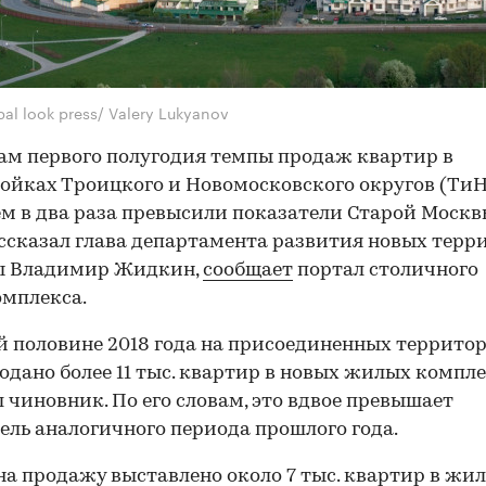
al look press/ Valery Lukyanov
ам первого полугодия темпы продаж квартир в
ойках Троицкого и Новомосковского округов (Ти
ем в два раза превысили показатели Старой Москв
ссказал глава департамента развития новых терр
ы Владимир Жидкин,
сообщает
портал столичного
мплекса.
й половине 2018 года на присоединенных террито
одано более 11 тыс. квартир в новых жилых компле
 чиновник. По его словам, это вдвое превышает
ель аналогичного периода прошлого года.
на продажу выставлено около 7 тыс. квартир в жи