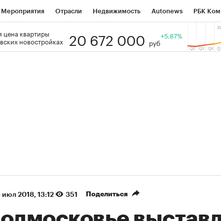
Мероприятия
Отрасли
Недвижимость
Autonews
РБК Ком
20 672 000
 цена квартиры
 РБК
РБК Образование
РБК Курсы
РБК Life
+5.87%
Тренды
Виз
вских новостройках
руб
ь
Крипто
РБК Бизнес-среда
Дискуссионный клуб
Исследо
зета
Спецпроекты СПб
Конференции СПб
Спецпроекты
кономика
Бизнес
Технологии и медиа
Финансы
Рынок на
(+87,67%)
(+30,79%)
 450
АФК «Система» ₽12
Купить
Куп
ПСБ к 29.07.27
прогноз БКС к 15.07.27
Поделиться
 июл 2018, 13:12
351
Подмосковье выстав