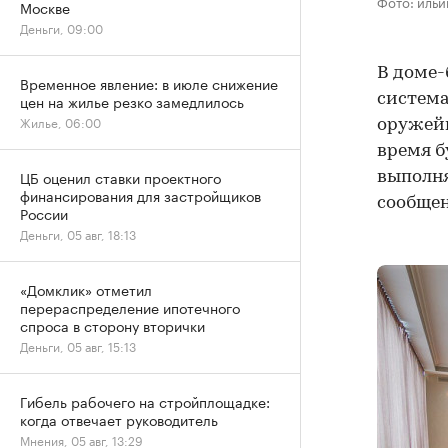
Фото: иль
Москве
Деньги, 09:00
В доме-
Временное явление: в июле снижение
система
цен на жилье резко замедлилось
Жилье, 06:00
оружейн
время б
ЦБ оценил ставки проектного
выполня
финансирования для застройщиков
сообщен
России
Деньги, 05 авг, 18:13
«Домклик» отметил
перераспределение ипотечного
спроса в сторону вторички
Деньги, 05 авг, 15:13
Гибель рабочего на стройплощадке:
когда отвечает руководитель
Мнения, 05 авг, 13:29