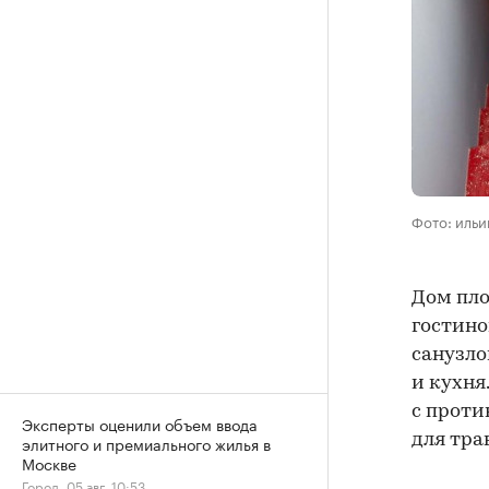
Фото: иль
Дом пло
гостино
санузло
и кухня
с проти
Эксперты оценили объем ввода
для тра
элитного и премиального жилья в
Москве
Город, 05 авг, 10:53