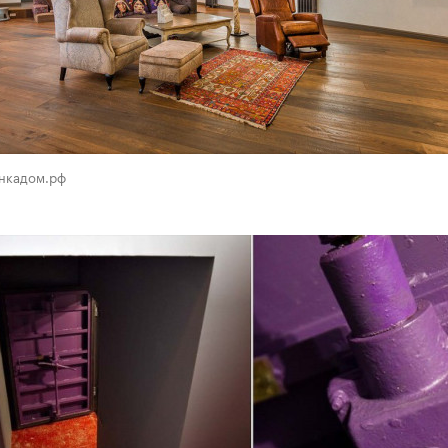
инкадом.рф