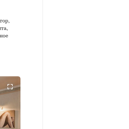
тор,
та,
ное