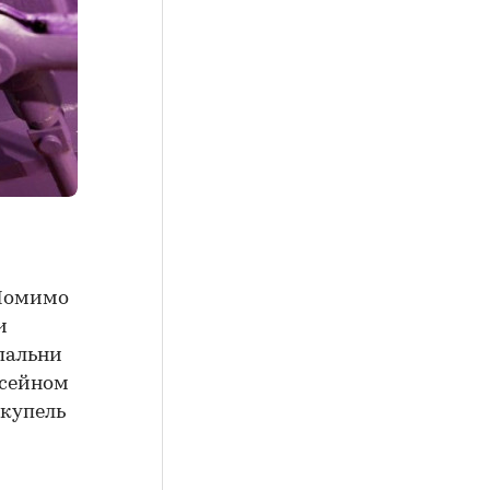
 Помимо
и
спальни
ссейном
 купель