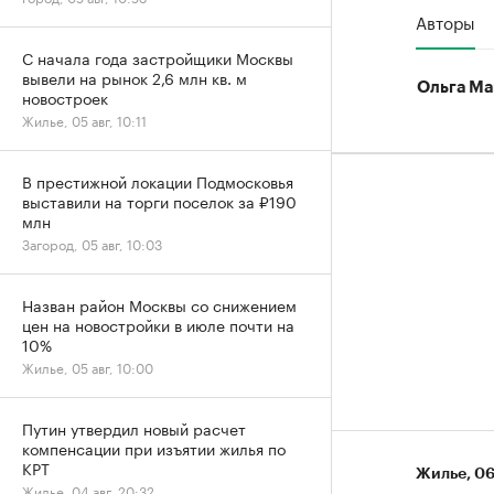
Авторы
С начала года застройщики Москвы
вывели на рынок 2,6 млн кв. м
Ольга Ма
новостроек
Жилье, 05 авг, 10:11
В престижной локации Подмосковья
выставили на торги поселок за ₽190
млн
Загород, 05 авг, 10:03
Назван район Москвы со снижением
цен на новостройки в июле почти на
10%
Жилье, 05 авг, 10:00
Путин утвердил новый расчет
компенсации при изъятии жилья по
КРТ
Жилье
⁠,
06
Жилье, 04 авг, 20:32