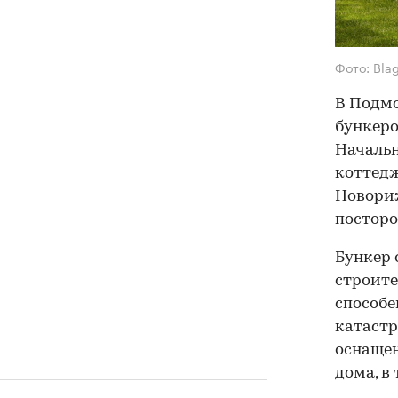
Фото: Blag
В Подмо
бункеро
Начальн
коттедж
Новориж
посторо
Бункер 
строите
способе
катастр
оснащен
дома, в