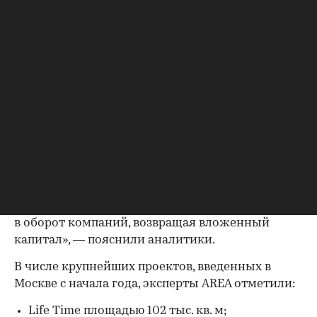
компаний, проекты которых были введены в
Москве с начала года. Наряду с первой тройкой
это компании MR Group, GRAVION, Vos’hod,
Palladio Group и ЖСК Хлебный 24.
Для Sminex банки раскрыли эскроу-счета сразу
по четырем проектам, цена 1 кв. м в которых
сейчас доходит до 9 млн руб., рассказали в AREA.
Это исторические особняки «Ильинка 3/8»,
дома «Фон Дессин» и «Обыденский № 1», а также
квартал Life Time. Остальные участники
рейтинга ввели с начала года по одному проекту.
«Накопленные средства покупателей поступили
в оборот компаний, возвращая вложенный
капитал», — пояснили аналитики.
В числе крупнейших проектов, введенных в
Москве с начала года, эксперты AREA отметили:
Life Time площадью 102 тыс. кв. м;