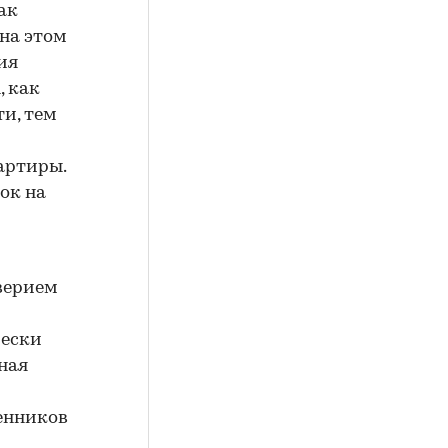
ак
 на этом
ия
, как
и, тем
артиры.
ок на
оверием
чески
ная
енников