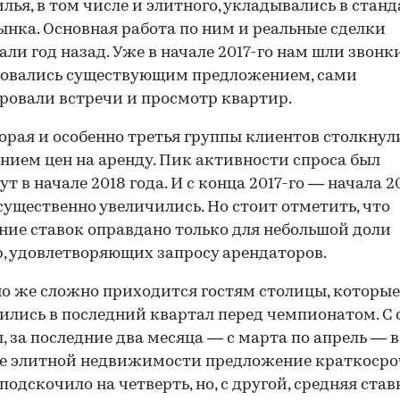
лья, в том числе и элитного, укладывались в стан
ынка. Основная работа по ним и реальные сделки
али год назад. Уже в начале 2017-го нам шли звонк
совались существующим предложением, сами
овали встречи и просмотр квартир.
торая и особенно третья группы клиентов столкнул
нием цен на аренду. Пик активности спроса был
т в начале 2018 года. И с конца 2017-го — начала 2
существенно увеличились. Но стоит отметить, что
ие ставок оправдано только для небольшой доли
, удовлетворяющих запросу арендаторов.
о же сложно приходится гостям столицы, которые
ились в последний квартал перед чемпионатом. С
, за последние два месяца — с марта по апрель — в
те элитной недвижимости предложение краткоср
подскочило на четверть, но, с другой, средняя став