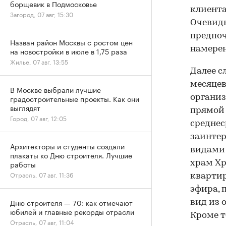
борщевик в Подмосковье
клиента
Загород, 07 авг, 15:30
Очевидн
предпоч
Назван район Москвы с ростом цен
намерен
на новостройки в июле в 1,75 раза
Жилье, 07 авг, 13:55
Далее с
месяцев
В Москве выбрали лучшие
градостроительные проекты. Как они
организ
выглядят
прямой 
Город, 07 авг, 12:05
среднес
заинтер
Архитекторы и студенты создали
видами 
плакаты ко Дню строителя. Лучшие
работы
храм Хр
Отрасль, 07 авг, 11:36
квартир
эфира, 
Дню строителя — 70: как отмечают
вид из 
юбилей и главные рекорды отрасли
Кроме т
Отрасль, 07 авг, 11:04