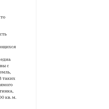
что
сть
ающихся
медиа
вы с
емль,
В таких
рямого
тинка,
0 кв. м.