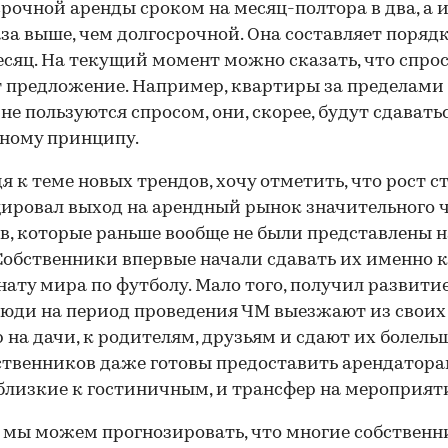
рочной аренды сроком на месяц-полтора в два, а 
аза выше, чем долгосрочной. Она составляет порядк
месяц. На текущий момент можно сказать, что спро
 предложение. Например, квартиры за пределами
 не пользуются спросом, они, скорее, будут сдавать
ному принципу.
я к теме новых трендов, хочу отметить, что рост с
ировал выход на арендный рынок значительного 
в, которые раньше вообще не были представлены н
Собственники впервые начали сдавать их именно к
ату мира по футболу. Мало того, получил развити
люди на период проведения ЧМ выезжают из своих
 на дачи, к родителям, друзьям и сдают их болель
ственников даже готовы предоставить арендатор
 близкие к гостиничным, и трансфер на мероприят
 мы можем прогнозировать, что многие собственн