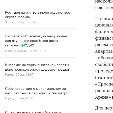
несколь
всю съе
Рост цен на жилье в июле охватил все
округа Москвы
И након
Жилье, 07 авг, 09:34
ценовых
физичес
Эксперты объяснили, почему жилье
финансо
для студентов надо было искать
«вчера»
РАДИО
рассмат
Недвижимость, 07 авг, 09:03
апартам
либо хо
В Москве на торги выставили палаты
свободн
допетровской эпохи дешевле трешки
проведе
Город, 06 авг, 18:07
станций
«Проспе
Собянин заявил о максимальном за
располо
пять лет темпе строительства метро
Арена» 
Город, 06 авг, 15:52
Для пер
Спрос на новостройки Москвы и