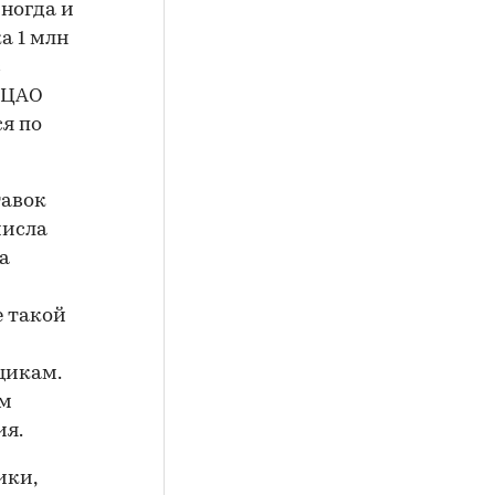
иногда и
а 1 млн
с
 ЦАО
ся по
тавок
числа
а
е такой
щикам.
ам
ия.
ики,