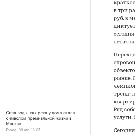
краткос
в три р
руб. в 
диктует
сегодня
остаточ
Переход
спровоц
объекто
рынке. 
чемпион
тренд: 
квартир
Ряд соб
Сила воды: как река у дома стала
символом премиальной жизни в
услуги,
Москве
Город, 06 авг, 13:05
Сегодня