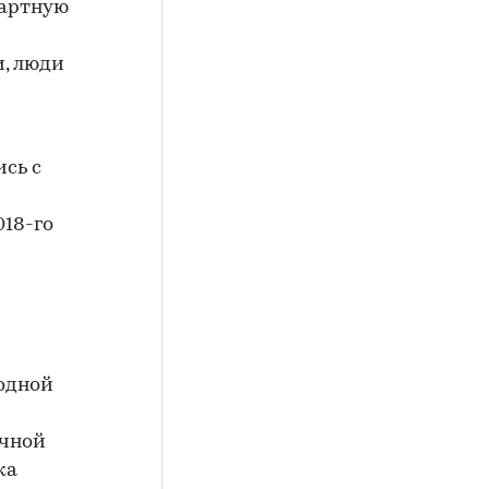
дартную
и, люди
ись с
018-го
 одной
очной
ка