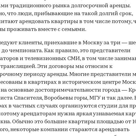
ми традиционного рынка долгосрочной аренды.
о, что люди, прибывающие на такой долгий срок,
итают арендовать квартиры в том числе потому, 
ы проживать вместе с семьями.
ледуют клиенты, приехавшие в Москву за три — ше
 до чемпионата. Как правило, это представители
аторов и телевизионных СМИ, в том числе заним
трансляцией. Эти договоры мы относим к
рочному периоду аренды. Многие представители 
есованы в квартирах в историческом центре Моск
на основные достопримечательности города — Кр
иста Спасителя, Воробьевы горы, МГУ и так далее. 
ах в частных случаях организуются студии для п
поэтому арендаторам нужна яркая узнаваемая кар
окна. Обычно это большие квартиры площадью от 10
ого, некоторые компании стараются арендовать
00:00
/
00:00