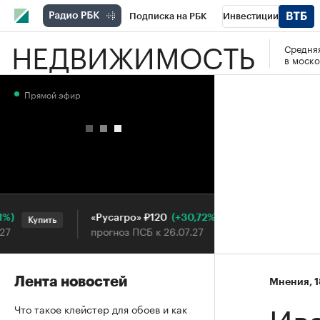
Подписка на РБК
Инвестиции
НЕДВИЖИМОСТЬ
Средняя
РБК Вино
Спорт
Школа управления
в моско
Национальные проекты
Город
Стил
Прямой эфир
Кредитные рейтинги
Франшизы
Га
Проверка контрагентов
Политика
Э
(+30,72%)
«Русагро» ₽120
Ozon ₽
Купить
Купить
прогноз ПСБ к 26.07.27
прогноз
Лента новостей
Мнения
⁠,
1
Ив
Что такое клейстер для обоев и как