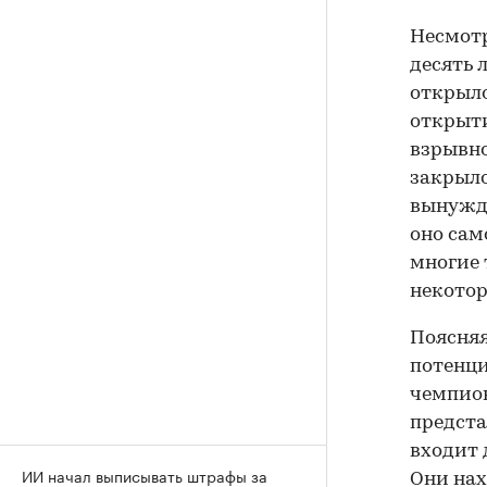
Несмотр
десять 
открыло
открыти
взрывно
закрыло
вынужде
оно сам
многие 
некотор
Поясняя
потенци
чемпион
предста
входит 
ИИ начал выписывать штрафы за
Они нах