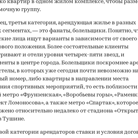
ко квартир в одном жилом комплексе, чтобы разм
мочную группу.
ец, третья категория, арендующая жилье в разных
 сегментах, — это фанаты, болельщики. Понятно, ч
кие лица ищут варианты в зависимости от своего
вого положения. Более состоятельные клиенты
ривают и отели уровня четырех-пяти звезд, и
енты в центре города. Болельщики поскромнее а
стелы, в которых уже сегодня почти невозможно н
ый номер, либо квартиры в направлении места
ния спортивных мероприятий, то есть поблизости
 метро «Фрунзенская», «Воробьевы горы», «Раменк
кт Ломоносова», а также метро «Спартак», которо
жено относительно недалеко от стадиона «Откры
в Тушине.
вой категории арендаторов ставки и условия дого