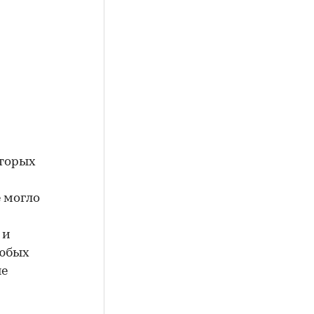
я
оторых
 могло
 и
любых
не