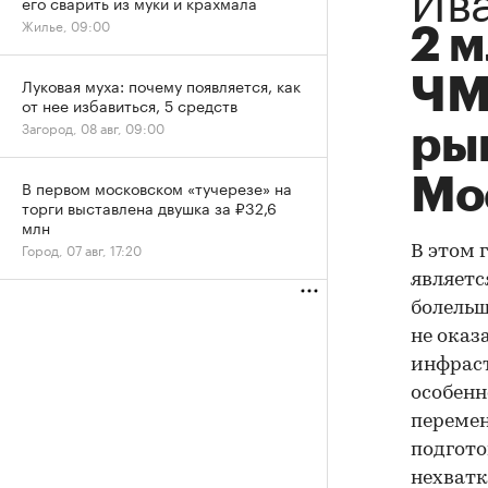
его сварить из муки и крахмала
Жилье, 09:00
2 м
ЧМ
Луковая муха: почему появляется, как
от нее избавиться, 5 средств
Загород, 08 авг, 09:00
ры
Мо
В первом московском «тучерезе» на
торги выставлена двушка за ₽32,6
млн
Город, 07 авг, 17:20
В этом 
являетс
болельщ
не оказ
инфраст
особенн
перемен
подгото
нехватк