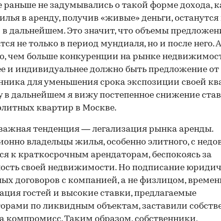
 раньше не задумывались о такой форме дохода, к
илья в аренду, получив «живые» деньги, останутся
 в дальнейшем. Это значит, что объемы предложен
ся не только в период мундиаля, но и после него. А
о, чем больше конкуренции на рынке недвижимост
е и индивидуальнее должно быть предложение от
нника для уменьшения срока экспозиции своей кв
 в дальнейшем я вижу постепенное снижение став
элитных квартир в Москве.
важная тенденция — легализация рынка аренды.
онно владельцы жилья, особенно элитного, с нед
ся к краткосрочным арендаторам, беспокоясь за
ость своей недвижимости. Но подписание юриди
ых договоров с компанией, а не физлицом, времен
ация гостей и высокие ставки, предлагаемые
орами по ликвидным объектам, заставили собств
а компромисс. Таким образом, собственники,