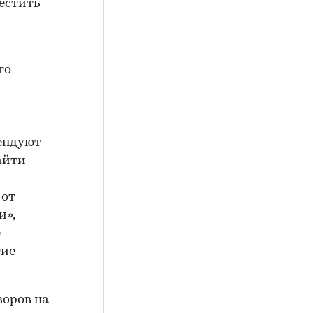
естить
то
рендуют
айти
 от
и»,
е
тие
воров на