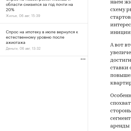
наем жи
области снизился за год почти на
20%
схему р
Жилье, 06 авг, 15:39
стартов
интере
Спрос на ипотеку в июле вернулся к
инициир
естественному уровню после
ажиотажа
А вот в
Деньги, 06 авг, 13:32
увеличе
достигну
ставки 
повышен
квартир
Особенн
спохват
стороны
сегмен
аренды 