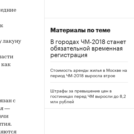
ледние
 к
Материалы по теме
В городах ЧМ-2018 станет
у лакуну
обязательной временная
регистрация
части
 как
Стоимость аренды жилья в Москве на
период ЧМ-2018 выросла втрое
Штрафы за превышение цен в
гостиницах перед ЧМ выросли до 8,2
млн рублей
язан с
ая —
дачи
тия.
ляются