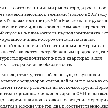
я на то что гостиничный рынок города рос за пос
лет самыми высокими темпами (только в 2017 году
сь 17 новых гостиниц, к ЧМ в Москве планируются
ю еще восемь), он все равно не сможет перекрыть
й спрос на жилые метры в период чемпионата. Эт
 арендное жилье, которое отчасти называют
нной альтернативой гостиничным номерам, а от
о по себе является востребованным продуктом, так
туристы предпочитают жить в квартирах, а для
ых — это рабочая необходимость.
 мысль, отмечу, что глобально существующих и
альных арендаторов жилья, чей визит в Москву св
атом, можно разделить на несколько групп. Перв
вители организаторов, спонсоров и СМИ, в чьи за
долговременная подготовка и освещение мероприя
одятся в Москве уже год-два и, соответственно, яв