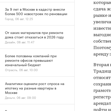
которые
За 9 лет в Москве в кадастр внесли
сдача ж
более 500 новостроек по реновации
рынке и
Город, 06 авг, 12:25
увеличат
известн
От каких материалов при ремонте
выгодне
дома стоит отказаться в 2026 году
собстве
Дизайн, 06 авг, 11:47
Поэтому
аренду 
Более половины компаний при
ремонте офисов превышают
изначальный бюджет
Вторая 
Отрасль, 06 авг, 10:00
Традици
относят
Аналитики оценили рост спроса на
сохранн
ипотеку на разные квартиры в
грамотн
Москве
Деньги, 06 авг, 09:00
регистр
арендат
пойти н