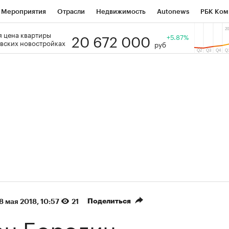
Мероприятия
Отрасли
Недвижимость
Autonews
РБК Ком
20 672 000
 цена квартиры
 РБК
РБК Образование
РБК Курсы
РБК Life
+5.87%
Тренды
Виз
вских новостройках
руб
ь
Крипто
РБК Бизнес-среда
Дискуссионный клуб
Исследо
зета
Спецпроекты СПб
Конференции СПб
Спецпроекты
кономика
Бизнес
Технологии и медиа
Финансы
Рынок на
(+86,07%)
(+31,48%)
5 450
АФК «Система» ₽12
Купить
К
 ПСБ к 29.07.27
прогноз БКС к 15.07.27
Поделиться
8 мая 2018, 10:57
21
ан Бородин