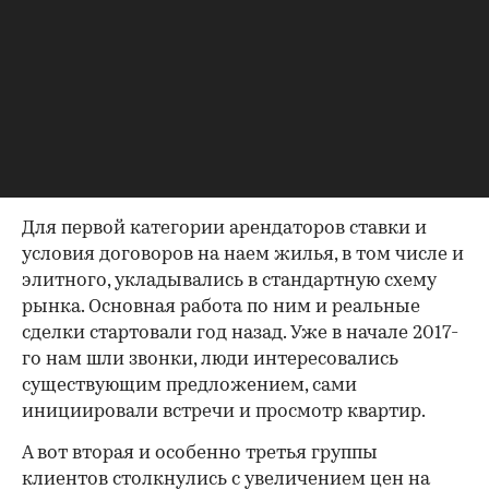
невозможно найти свободный номер, либо
квартиры в направлении места проведения
спортивных мероприятий, то есть поблизости от
станций метро «Фрунзенская», «Воробьевы
горы», «Раменки», «Проспект Ломоносова», а
также метро «Спартак», которое расположено
относительно недалеко от стадиона «Открытие
Арена» в Тушине.
Для первой категории арендаторов ставки и
условия договоров на наем жилья, в том числе и
элитного, укладывались в стандартную схему
рынка. Основная работа по ним и реальные
сделки стартовали год назад. Уже в начале 2017-
го нам шли звонки, люди интересовались
существующим предложением, сами
инициировали встречи и просмотр квартир.
А вот вторая и особенно третья группы
клиентов столкнулись с увеличением цен на