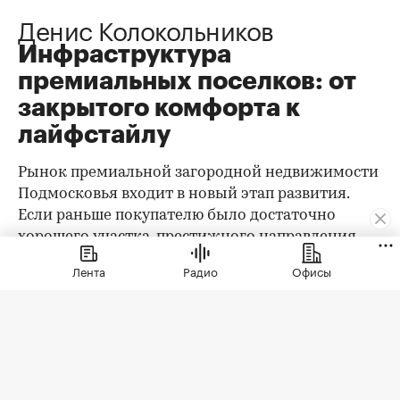
Денис Колокольников
Инфраструктура
премиальных поселков: от
закрытого комфорта к
лайфстайлу
Рынок премиальной загородной недвижимости
Подмосковья входит в новый этап развития.
Если раньше покупателю было достаточно
хорошего участка, престижного направления,
охраны и качественного дома, то сегодня запрос
Лента
Радио
Офисы
заметно изменился. Клиент выбирает уже не
только квадратные метры и сотки, а целостную
среду проживания: архитектуру,
благоустройство, приватность, сервис, доступ к
природе, спорт, детскую и семейную
инфраструктуру.