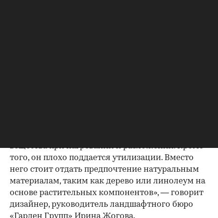
сертифицированные по стандартам низкого
содержания формальдегида, используйте
массив дерева или цементно-стружечные
плиты. Выбор зависит от бюджета, назначения
комнаты и типа конструкции», — рассказала
Мария Паршина.
Также стоит отказаться от ПВХ
(поливинилхлорид), из которого порой делают
не только трубы для воды, но и пластиковые
окна, линолеум и натяжные потолки, советуют
дизайнеры. «ПВХ может выделять токсичные
вещества при нагревании и разложении. Кроме
того, он плохо поддается утилизации. Вместо
него стоит отдать предпочтение натуральным
материалам, таким как дерево или линолеум на
основе растительных компонентов», — говорит
дизайнер, руководитель ландшафтного бюро
«Гарден Групп» Ирина Жогова.