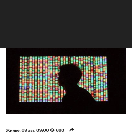
Ольга Мамаева
РБК Образование
«Ген успеха»: влияет ли ДНК на карьеру и доход
Жилье
⁠,
09 авг, 09:00
690