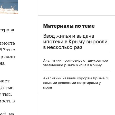
Материалы по теме
строва
Ввод жилья и выдача
ипотеки в Крыму выросли
оимость
в несколько раз
,7 тыс.
сделали
Аналитики прогнозируют двукратное
на
увеличение рынка жилья в Крыму
Аналитики назвали курорты Крыма с
мает
самыми дешевыми квартирами у
моря
5 тыс.
7 тыс.
мость в
уб., на