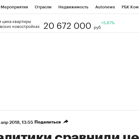
Мероприятия
Отрасли
Недвижимость
Autonews
РБК Ком
20 672 000
 цена квартиры
Образование
РБК Курсы
РБК Life
Тренды
+5.87%
Визионеры
Н
вских новостройках
руб
Дискуссионный клуб
Исследования
Кредитные рейтинги
Фр
Спецпроекты
Проверка контрагентов
Политика
Экономи
к наличной валюты
Поделиться
 апр 2018, 13:55
алитики сравнили ц