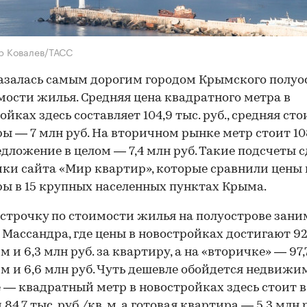
р Ковалев/ТАСС
азалась самым дорогим городом Крымского полуо
мости жилья. Средняя цена квадратного метра в
ойках здесь составляет 104,9 тыс. руб., средняя ст
ы — 7 млн руб. На вторичном рынке метр стоит 108
редложение в целом — 7,4 млн руб. Такие подсчеты 
ки сайта «Мир квартир», которые сравнили цены 
ы в 15 крупных населенных пунктах Крыма.
строчку по стоимости жилья на полуострове зани
 Массандра, где цены в новостройках достигают 92,
 м и 6,3 млн руб. за квартиру, а на «вторичке» — 97,
. м и 6,6 млн руб. Чуть дешевле обойдется недвижи
 — квадратный метр в новостройках здесь стоит в
84,7 тыс. руб./кв. м, а готовая квартира — 5,3 млн р