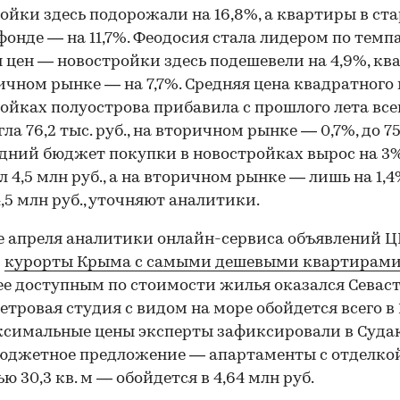
ойки здесь подорожали на 16,8%, а квартиры в ст
онде — на 11,7%. Феодосия стала лидером по темп
 цен — новостройки здесь подешевели на 4,9%, к
ичном рынке — на 7,7%. Средняя цена квадратного 
ойках полуострова прибавила с прошлого лета все
ла 76,2 тыс. руб., на вторичном рынке — 0,7%, до 75
едний бюджет покупки в новостройках вырос на 3
л 4,5 млн руб., а на вторичном рынке — лишь на 1,4
4,5 млн руб., уточняют аналитики.
е апреля аналитики онлайн-сервиса объявлений 
и
курорты Крыма с самыми дешевыми квартирами
е доступным по стоимости жилья оказался Севаст
метровая студия с видом на море обойдется всего в 
ксимальные цены эксперты зафиксировали в Судак
юджетное предложение — апартаменты с отделко
ю 30,3 кв. м — обойдется в 4,64 млн руб.