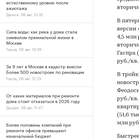
естественному уровню после
ажиотажа
вторично
Деньги, 06 авг, 13:32
В пятер
версии 
Сила воды: как река у дома стала
символом премиальной жизни в
4,5 млн 
Москве
вторичн
Город, 06 авг, 13:05
Гаспра (
руб./кв.
За 9 лет в Москве в кадастр внесли
более 500 новостроек по реновации
В тройк
Город, 06 авг, 12:25
новостро
Феодосия
От каких материалов при ремонте
руб./кв
дома стоит отказаться в 2026 году
квартиры
Дизайн, 06 авг, 11:47
(51,6 тыс
млн руб
Более половины компаний при
ремонте офисов превышают
изначальный бюджет
Быстрее