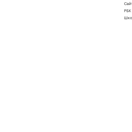
Сайт
РБК
Шко