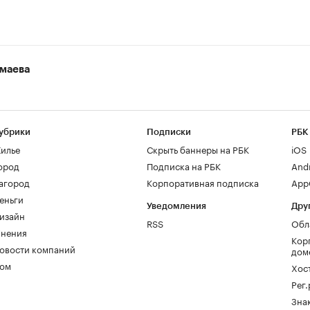
маева
убрики
Подписки
РБК
илье
Скрыть баннеры на РБК
iOS
ород
Подписка на РБК
And
агород
Корпоративная подписка
AppG
еньги
Уведомления
Дру
изайн
RSS
Обл
нения
Кор
овости компаний
дом
ом
Хос
Рег
Зна