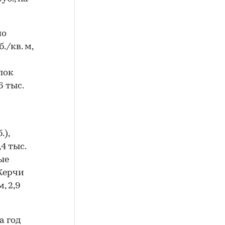
по
./кв. м,
лок
6 тыс.
.),
,4 тыс.
ые
 Керчи
м, 2,9
а год