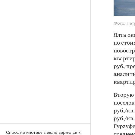
Фото: Пет
Ялта ок
по стои
новостр
квартир
руб., п
аналити
квартир
Вторую 
поселок
руб./кв.
руб./кв
Гурзуфе
Спрос на ипотеку в июле вернулся к
среднем 