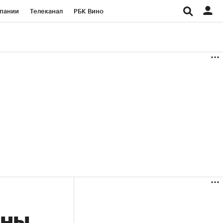
пании
Телеканал
РБК Вино
ациональные проекты
Город
аншизы
Газета
ка
Бизнес
ены