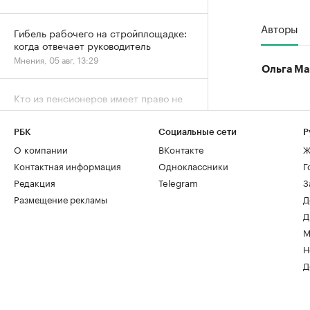
Авторы
Гибель рабочего на стройплощадке:
когда отвечает руководитель
Мнения, 05 авг, 13:29
Ольга Ма
Кто из пенсионеров имеет право не
платить налог за квартиру и дачу
Деньги, 05 авг, 12:15
РБК
Социальные сети
Р
О компании
ВКонтакте
Ж
Контактная информация
Одноклассники
Г
Редакция
Telegram
З
Размещение рекламы
Д
Д
М
Н
Д