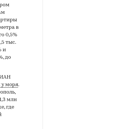
аром
ам
вартиры
метра в
го 0,5%
,5 тыс.
% и
%, до
ЦИАН
 у моря
.
ополь,
1,3 млн
е, где
й