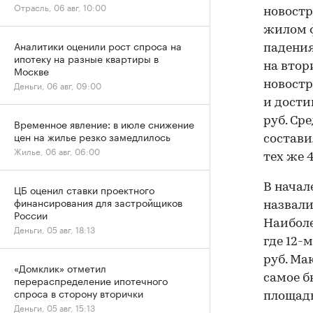
Отрасль, 06 авг, 10:00
новостр
жилом ф
Аналитики оценили рост спроса на
падения
ипотеку на разные квартиры в
на втор
Москве
новостр
Деньги, 06 авг, 09:00
и достиг
руб. Ср
Временное явление: в июле снижение
цен на жилье резко замедлилось
состави
Жилье, 06 авг, 06:00
тех же 
В начал
ЦБ оценил ставки проектного
финансирования для застройщиков
назвал
России
Наиболе
Деньги, 05 авг, 18:13
где 12-
руб. Ма
«Домклик» отметил
самое б
перераспределение ипотечного
спроса в сторону вторички
площадь
Деньги, 05 авг, 15:13