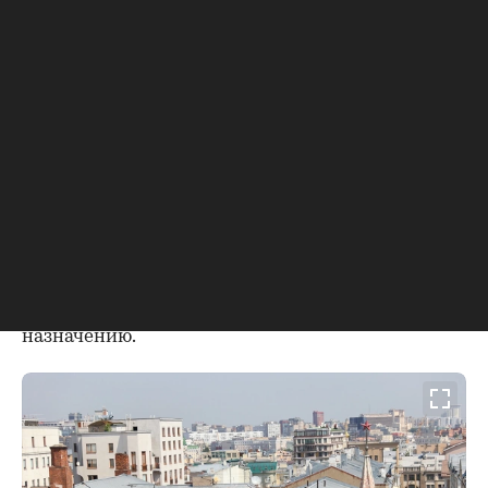
небольшие квартиры, полагая, что в них
поселятся малосемейные или одинокие
служащие. Более того, в квартирах
отсутствовали кухни — предполагалось, что
жители будут питаться вне дома. В
последующем, уже в советские годы, такой же
принцип использовался при проектировании
домов-коммун.
Через год после постройки столичный «тучерез»
был продан банкиру Дмитрию Рубинштейну. В
подвале дома он открыл театр-кабаре «Летучая
мышь», а квартиры стали использоваться по
назначению.