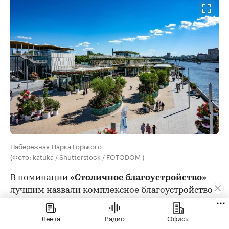
Набережная Парка Горького
(Фото: katuka / Shutterstock / FOTODOM )
В номинации
«Столичное благоустройство»
лучшим назвали комплексное благоустройство
Парка Горького. Масштабные работы провели
на Пушкинской набережной, а также привели в
Лента
Радио
Офисы
порядок Пионерский пруд, открыв рядом с ним