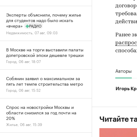
договор
требова
Эксперты объяснили, почему жилье
для студентов надо было искать
действи
«вчера»
РАДИО
Недвижимость, 07 авг, 09:03
Ранее э
распро
В Москве на торги выставили палаты
способа
допетровской эпохи дешевле трешки
Город, 06 авг, 18:07
Авторы
Собянин заявил о максимальном за
пять лет темпе строительства метро
Игорь Кр
Город, 06 авг, 15:52
Спрос на новостройки Москвы и
области снизился за год почти на
20%
Читайте т
Жилье, 06 авг, 15:39