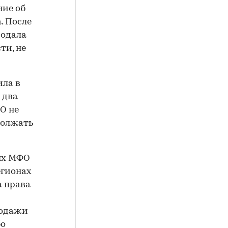
ние об
. После
родала
ти, не
ила в
 два
О не
должать
ных МФО
егионах
а права
родажи
бо