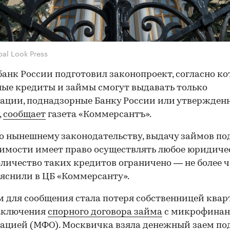
bal Look Press
анк России подготовил законопроект, согласно к
ые кредиты и займы смогут выдавать только
ации, поднадзорные Банку России или утвержден
,
сообщает
газета «Коммерсантъ».
о нынешнему законодательству, выдачу займов под
мости имеет право осуществлять любое юридиче
оличество таких кредитов ограничено — не более 
пояснили в ЦБ «Коммерсанту».
 для сообщения стала потеря собственницей ква
заключения
спорного договора займа
с микрофинан
ацией (МФО). Москвичка взяла денежный заем под