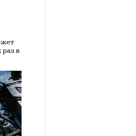
ожет
 раз в