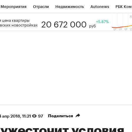
Мероприятия
Отрасли
Недвижимость
Autonews
РБК Ком
20 672 000
 цена квартиры
 РБК
РБК Образование
РБК Курсы
РБК Life
+5.87%
Тренды
Виз
вских новостройках
руб
ь
Крипто
РБК Бизнес-среда
Дискуссионный клуб
Исследо
зета
Спецпроекты СПб
Конференции СПб
Спецпроекты
кономика
Бизнес
Технологии и медиа
Финансы
Рынок на
(+38,35%)
(+31,75%)
ТЭК ₽1 400
«Русагро» ₽120
Купить
оз SberCIB к 27.07.27
прогноз ПСБ к 26.07.27
Поделиться
 апр 2018, 11:21
97
 ужесточит условия