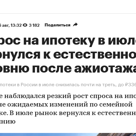
Поделиться
 авг, 13:32
3 182
ос на ипотеку в июл
рнулся к естественн
овню после ажиотаж
потеки в России в июле снизилась почти на треть, до ₽33
е наблюдался резкий рост спроса на ип
не ожидаемых изменений по семейной
ке. В июле рынок вернулся к естествен
янию