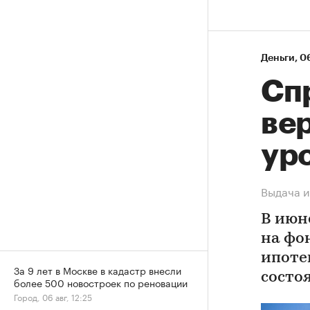
Деньги
⁠,
06
Спр
ве
ур
Выдача и
В июн
на фо
ипоте
За 9 лет в Москве в кадастр внесли
состо
более 500 новостроек по реновации
Город, 06 авг, 12:25