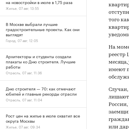
на новостройки в июле в 1,75 раза
квартир
Жилье, 07 авг, 13:55
отступн
того ка
В Москве выбрали лучшие
квартир
градостроительные проекты. Как они
выглядят
уведоми
Город, 07 авг, 12:05
На моме
реестр 
Архитекторы и студенты создали
плакаты ко Дню строителя. Лучшие
месяца,
работы
имеют п
Отрасль, 07 авг, 11:36
обслужи
Дню строителя — 70: как отмечают
Случаи,
юбилей и главные рекорды отрасли
лишаютс
Отрасль, 07 авг, 11:04
России,
заемщик
Рост цен на жилье в июле охватил все
гражда
округа Москвы
Жилье, 07 авг, 09:34
или дар