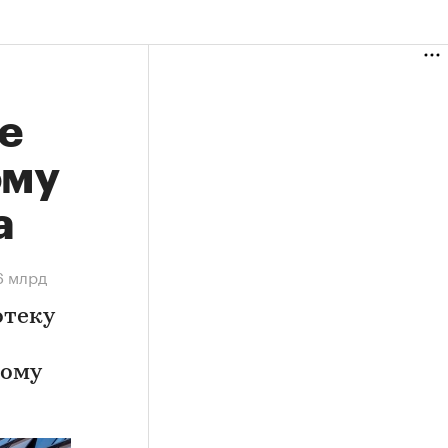
е
ому
а
6 млрд
отеку
ному