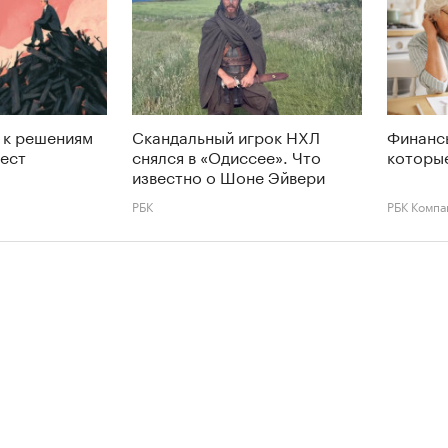
 к решениям
Скандальный игрок НХЛ
Финансы
тест
снялся в «Одиссее». Что
которые
известно о Шоне Эйвери
РБК
РБК Компа