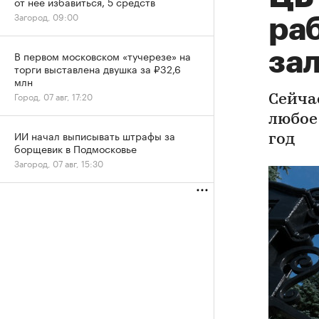
от нее избавиться, 5 средств
Загород, 09:00
ра
за
В первом московском «тучерезе» на
торги выставлена двушка за ₽32,6
млн
Город, 07 авг, 17:20
Сейча
любое
ИИ начал выписывать штрафы за
год
борщевик в Подмосковье
Загород, 07 авг, 15:30