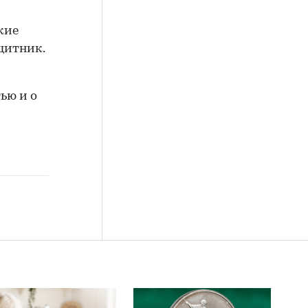
кие
щитник.
ью и о