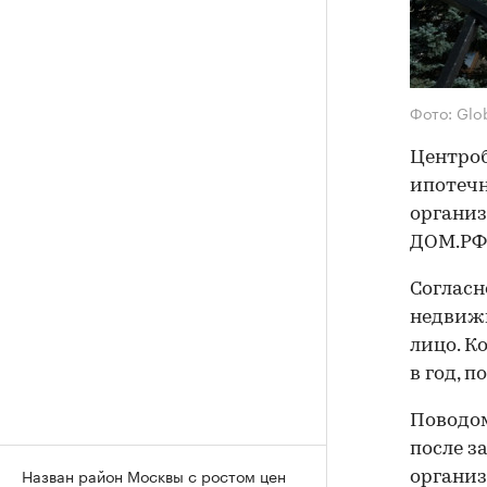
Фото: Glo
Центроб
ипотечн
организ
ДОМ.РФ
Согласн
недвижи
лицо. К
в год, 
Поводом
после 
Назван район Москвы с ростом цен
организ