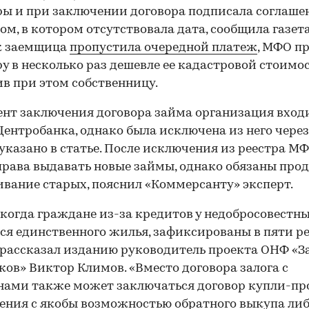
ы и при заключении договора подписала соглаше
ом, в котором отсутствовала дата, сообщила газета
к заемщица
пропустила очередной платеж
, МФО п
у в несколько раз дешевле ее кадастровой стоимос
в при этом собственницу.
нт заключения договора займа организация вход
Центробанка, однако была исключена из него через
 указано в статье. После исключения из реестра МФ
рава выдавать новые займы, однако обязаны про
вание старых, пояснил «Коммерсанту» эксперт.
 когда граждане из-за кредитов у недобросовест
я единственного жилья, зафиксированы в пяти р
 рассказал изданию руководитель проекта ОНФ «З
ов» Виктор Климов. «Вместо договора залога с
нами также может заключаться договор купли-п
ения с якобы возможностью обратного выкупа ли