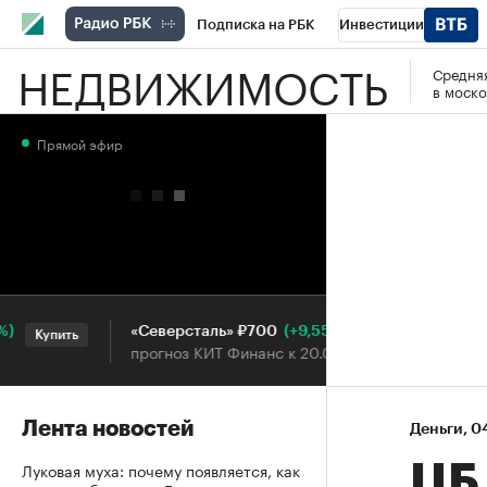
Подписка на РБК
Инвестиции
НЕДВИЖИМОСТЬ
Средняя
РБК Вино
Спорт
Школа управления
в моско
Национальные проекты
Город
Стил
Прямой эфир
Кредитные рейтинги
Франшизы
Га
Проверка контрагентов
Политика
Э
(+9,55%)
«Северсталь» ₽700
НОВА
Купить
Купить
прогноз КИТ Финанс к 20.07.27
прогн
Лента новостей
Деньги
⁠,
04
Луковая муха: почему появляется, как
ЦБ