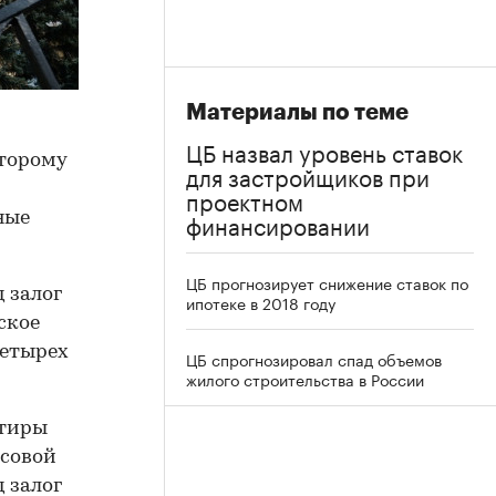
Материалы по теме
ЦБ назвал уровень ставок
оторому
для застройщиков при
проектном
финансировании
ные
ЦБ прогнозирует снижение ставок по
 залог
ипотеке в 2018 году
ское
четырех
ЦБ спрогнозировал спад объемов
жилого строительства в России
ртиры
совой
 залог