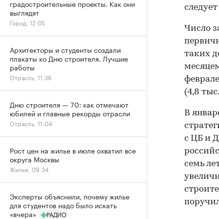
градостроительные проекты. Как они
следует
выглядят
Город, 12:05
Число з
первичн
Архитекторы и студенты создали
таких д
плакаты ко Дню строителя. Лучшие
работы
месяцем
Отрасль, 11:36
феврале
(4,8 ты
Дню строителя — 70: как отмечают
юбилей и главные рекорды отрасли
В январ
Отрасль, 11:04
стратег
с ЦБ и 
Рост цен на жилье в июле охватил все
российс
округа Москвы
семь ле
Жилье, 09:34
увеличи
строите
Эксперты объяснили, почему жилье
поручил
для студентов надо было искать
«вчера»
РАДИО