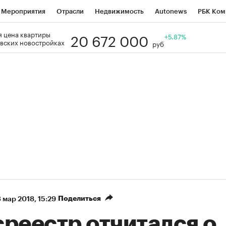
Мероприятия
Отрасли
Недвижимость
Autonews
РБК Ком
20 672 000
 цена квартиры
Образование
РБК Курсы
РБК Life
Тренды
+5.87%
Визионеры
Н
вских новостройках
руб
Дискуссионный клуб
Исследования
Кредитные рейтинги
Фр
Спецпроекты
Проверка контрагентов
Политика
Экономи
к наличной валюты
Поделиться
 мар 2018, 15:29
среестр отчитался о