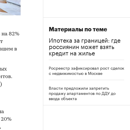
Материалы по теме
 на 82%
Ипотека за границей: где
ет
россиянин может взять
ившем в
кредит на жилье
Росреестр зафиксировал рост сделок
ных
с недвижимостью в Москве
итов.
)
Власти предложили запретить
продажу апартаментов по ДДУ до
ввода объекта
на
а 20%
,