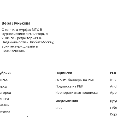
Вера Лунькова
Окончила журфак МГУ. В
журналистике с 2012 года, с
2018-го - редактор «РБК-
Недвижимости». Любит Москву,
архитектуру, дизайн и
приключения.
убрики
Подписки
РБК
илье
Скрыть баннеры на РБК
iOS
ород
Подписка на РБК
And
агород
Корпоративная подписка
AppG
еньги
Уведомления
Дру
изайн
RSS
Обл
нения
Кор