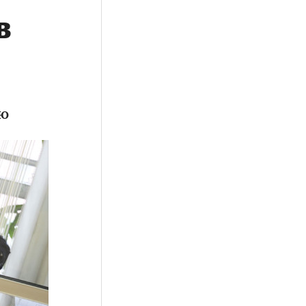
в
о
ью