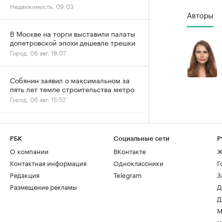
Недвижимость, 09:03
Авторы
В Москве на торги выставили палаты
допетровской эпохи дешевле трешки
Город, 06 авг, 18:07
Собянин заявил о максимальном за
пять лет темпе строительства метро
Город, 06 авг, 15:52
Спрос на новостройки Москвы и
области снизился за год почти на
РБК
Социальные сети
Р
20%
О компании
ВКонтакте
Ж
Жилье, 06 авг, 15:39
Контактная информация
Одноклассники
Г
Редакция
Telegram
З
Спрос на ипотеку в июле вернулся к
Размещение рекламы
Д
естественному уровню после
Д
ажиотажа
Деньги, 06 авг, 13:32
М