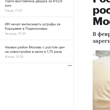
торги выставлена двушка за ₽32,6
млн
рос
Город, 17:20
Мо
ИИ начал выписывать штрафы за
борщевик в Подмосковье
Загород, 15:30
В февр
зарег
Назван район Москвы с ростом цен
на новостройки в июле в 1,75 раза
Жилье, 13:55