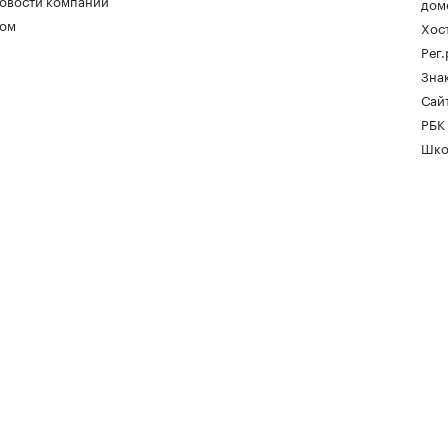
овости компаний
дом
ом
Хос
Рег
Зна
Сайт
РБК
Шко