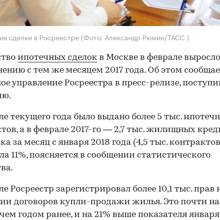
ия сделки в Росреестре
(Фото: Александр Рюмин/ТАСС )
ство
ипотечных сделок
в Москве в феврале выросло
нению с тем же месяцем 2017 года. Об этом сообща
ое управление Росреестра в пресс-релизе, поступ
ию.
ле текущего года было выдано более 5 тыс. ипотеч
тов, а в феврале 2017-го — 2,7 тыс. жилищных кред
а за месяц с января 2018 года (4,5 тыс. контрактов
ла 11%, поясняется в сообщении статистического
ва.
ле Росреестр зарегистрировал более 10,1 тыс. прав 
ии договоров купли-продажи жилья. Это почти н
 чем годом ранее, и на 21% выше показателя января