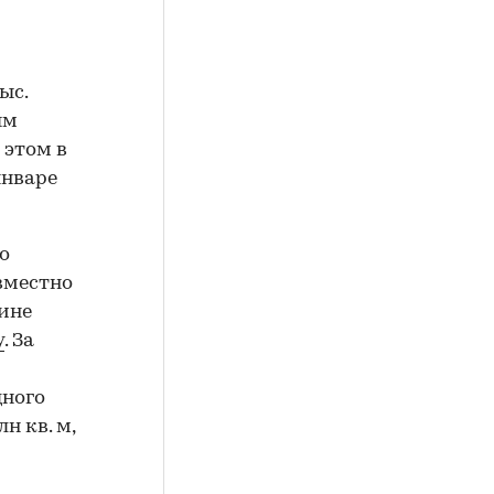
ыс.
ым
 этом в
январе
о
вместно
вине
у
. За
щного
н кв. м,