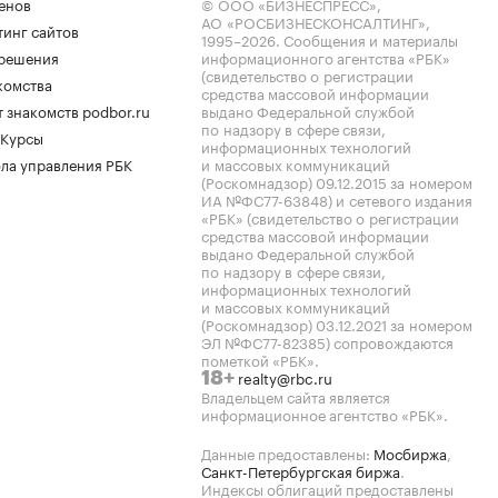
енов
© ООО «БИЗНЕСПРЕСС»,
АО «РОСБИЗНЕСКОНСАЛТИНГ»,
тинг сайтов
1995–2026
. Сообщения и материалы
.решения
информационного агентства «РБК»
(свидетельство о регистрации
комства
средства массовой информации
 знакомств podbor.ru
выдано Федеральной службой
по надзору в сфере связи,
 Курсы
информационных технологий
ла управления РБК
и массовых коммуникаций
(Роскомнадзор) 09.12.2015 за номером
ИА №ФС77-63848) и сетевого издания
«РБК» (свидетельство о регистрации
средства массовой информации
выдано Федеральной службой
по надзору в сфере связи,
информационных технологий
и массовых коммуникаций
(Роскомнадзор) 03.12.2021 за номером
ЭЛ №ФС77-82385) сопровождаются
пометкой «РБК».
realty@rbc.ru
18+
Владельцем сайта является
информационное агентство «РБК».
Данные предоставлены:
Мосбиржа
,
Санкт-Петербургская биржа
.
Индексы облигаций предоставлены