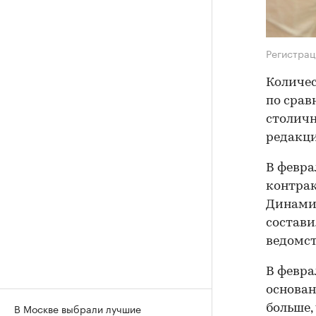
Регистрац
Количе
по срав
столичн
редакц
В февра
контрак
Динамик
состави
ведомст
В февра
основан
В Москве выбрали лучшие
больше,