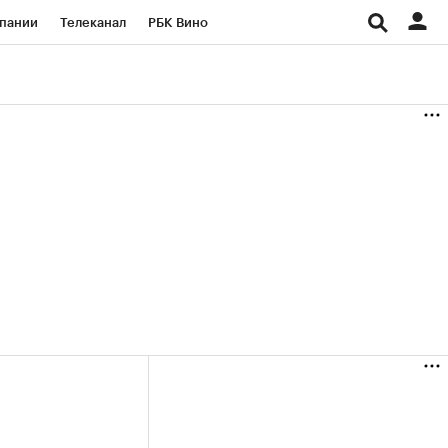
пании
Телеканал
РБК Вино
ациональные проекты
Город
аншизы
Газета
ка
Бизнес