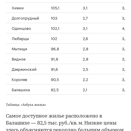
Химки
105,1
3,1
3,9
Долгопрудный
103
2,7
3,4
Одинцово
102,1
3,1
4,1
Люберцы
102
2,6
3,2
Мытищи
96,8
2,8
3,2
Видное
91,8
2,8
3,9
Дзержинский
91,6
2,5
3,6
Королев
90,5
2,2
3,1
Балашиха
82,5
2,1
3,1
Таблица: «Азбука жилья»
Самое доступное жилье расположено в
Балашихе — 82,5 тыс. руб./кв. м. Низкие цены
здесь объясняются рекордно большим объемом