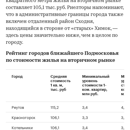
квадратного метра жилья на вторичном рынке
составляет 105,1 тыс. руб. Риелторы напоминают,
что в административные границы города также
включен отдаленный район Сходня,
находящийся в стороне от «старых» Химок, —
здесь цены значительно ниже, чем в целом по
городу.
Рейтинг городов ближайшего Подмосковья
по стоимости жилья на вторичном рынке
Город
Средняя
Минимальный
Мин
стоимость
уровень
уров
1 кв. м,
стоимости 1-
стои
тыс. руб
ком. квартир,
ком.
млн руб.
млн 
Реутов
115,2
3,4
4,4
Красногорск
106,1
3,3
3,9
Котельники
106,1
3,4
3,7