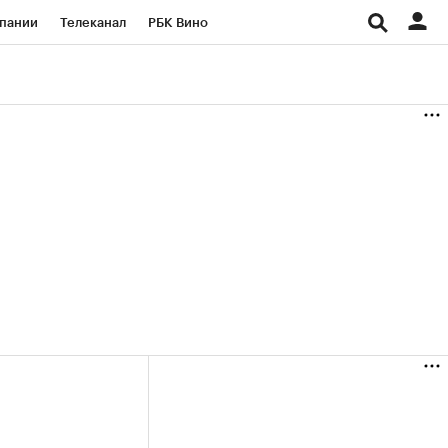
пании
Телеканал
РБК Вино
ациональные проекты
Город
аншизы
Газета
ка
Бизнес