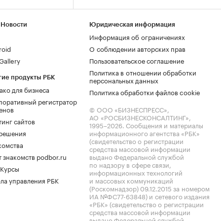
 Новости
Юридическая информация
Информация об ограничениях
roid
О соблюдении авторских прав
allery
Пользовательское соглашение
Политика в отношении обработки
гие продукты РБК
персональных данных
ако для бизнеса
Политика обработки файлов cookie
поративный регистратор
енов
© ООО «БИЗНЕСПРЕСС»,
АО «РОСБИЗНЕСКОНСАЛТИНГ»,
тинг сайтов
1995–2026
. Сообщения и материалы
.решения
информационного агентства «РБК»
(свидетельство о регистрации
комства
средства массовой информации
 знакомств podbor.ru
выдано Федеральной службой
по надзору в сфере связи,
 Курсы
информационных технологий
ла управления РБК
и массовых коммуникаций
(Роскомнадзор) 09.12.2015 за номером
ИА №ФС77-63848) и сетевого издания
«РБК» (свидетельство о регистрации
средства массовой информации
выдано Федеральной службой