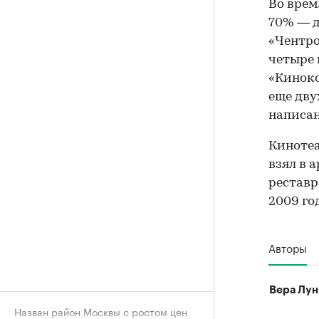
Во врем
70% — д
«Чентро
четыре 
«Киноко
еще дву
написан
Кинотеа
взял в 
реставр
2009 го
Авторы
Вера Лун
Назван район Москвы с ростом цен