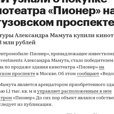
нотеатра «Пионер» н
тузовском проспект
туры Александра Мамута купили кинот
,3 млн рублей
ентромобиле-Пионер», принадлежащее инвестком
vestments Александра Мамута, стало победителем
а по продаже здания кинотеатра «Пионер»
на
ском проспекте
в Москве. Об этом
сообщают
«Ведо
амута является арендатором приобретенного зд
 1,1 тыс. кв. м и
управляет расположенным в нем
атром
«Пионер». До сих пор объект являлся собств
 следует из публикации.