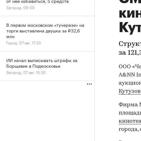
от нее избавиться, 5 средств
Загород, 09:00
ки
Ку
В первом московском «тучерезе» на
торги выставлена двушка за ₽32,6
млн
Город, 07 авг, 17:20
Струк
за 121
ИИ начал выписывать штрафы за
борщевик в Подмосковье
ООО «Ч
Загород, 07 авг, 15:30
A&NN In
аукцион
Кутузов
Фирма М
площадью
киноте
города,