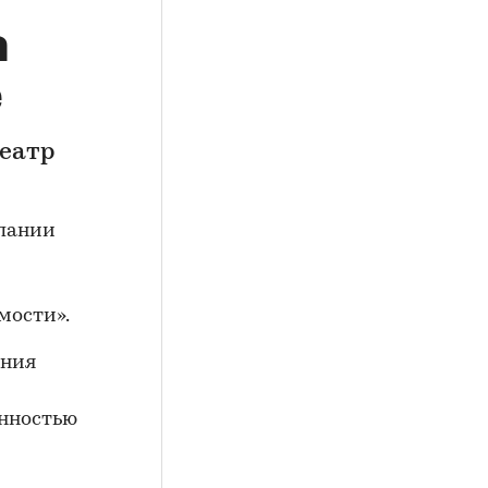
а
е
еатр
пании
мости».
ания
енностью