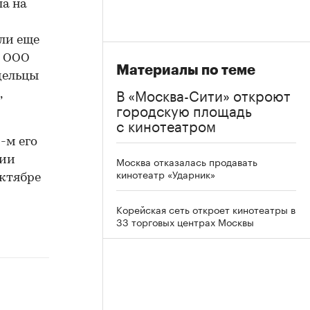
ла на
ли еще
и ООО
Материалы по теме
дельцы
В «Москва-Сити» откроют
,
городскую площадь
с кинотеатром
-м его
нии
Москва отказалась продавать
кинотеатр «Ударник»
октябре
Корейская сеть откроет кинотеатры в
33 торговых центрах Москвы