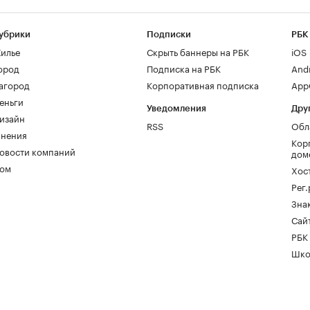
убрики
Подписки
РБК
илье
Скрыть баннеры на РБК
iOS
ород
Подписка на РБК
And
агород
Корпоративная подписка
AppG
еньги
Уведомления
Дру
изайн
RSS
Обл
нения
Кор
овости компаний
дом
ом
Хос
Рег
Зна
Сайт
РБК
Шко