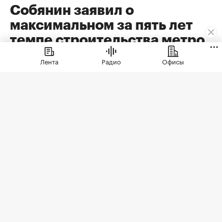
Собянин заявил о
максимальном за пять лет
темпе строительства метро
Лента
Радио
Офисы
В планах до 2030 года развития метро
Москвы — создание 69,1 км линий, 29
станций и три новых электродепо