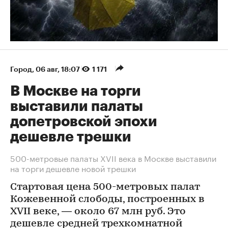
Город
⁠,
06 авг, 18:07
1 171
В Москве на торги
выставили палаты
допетровской эпохи
дешевле трешки
500-метровые палаты XVII века в Москве выставили
на торги дешевле новой трешки
Стартовая цена 500-метровых палат
Кожевенной слободы, построенных в
XVII веке, — около 67 млн руб. Это
дешевле средней трехкомнатной