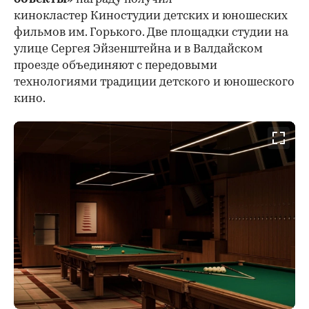
кинокластер Киностудии детских и юношеских
фильмов им. Горького. Две площадки студии на
улице Сергея Эйзенштейна и в Валдайском
проезде объединяют с передовыми
технологиями традиции детского и юношеского
кино.