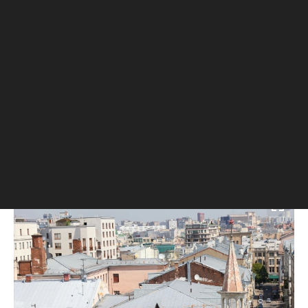
отсутствовали кухни — предполагалось, что
жители будут питаться вне дома. В
последующем, уже в советские годы, такой же
принцип использовался при проектировании
домов-коммун.
Через год после постройки столичный «тучерез»
был продан банкиру Дмитрию Рубинштейну. В
подвале дома он открыл театр-кабаре «Летучая
мышь», а квартиры стали использоваться по
назначению.