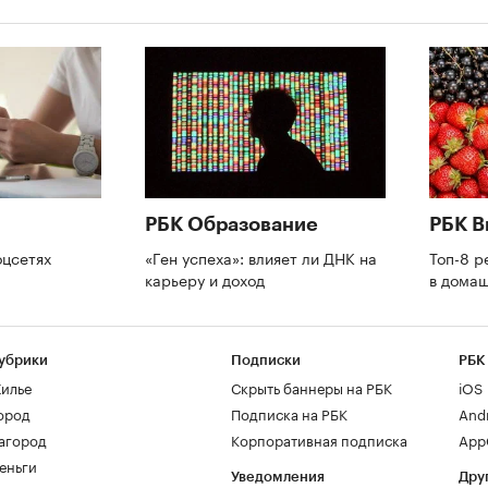
РБК Образование
РБК В
оцсетях
«Ген успеха»: влияет ли ДНК на
Топ-8 р
карьеру и доход
в дома
убрики
Подписки
РБК
илье
Скрыть баннеры на РБК
iOS
ород
Подписка на РБК
And
агород
Корпоративная подписка
AppG
еньги
Уведомления
Дру