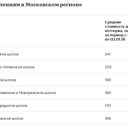
лениям в Московском регионе
Средняя
стоимость 
коттеджа, ты
за период с 
по 02.01.18
кое шоссе
241
о-Успенское шоссе
233
ое шоссе
190
ламское и Новорижское шоссе
180
радское шоссе
170
вское шоссе
156