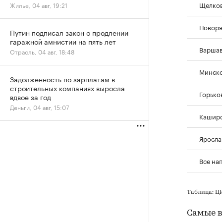
Щелков
Жилье, 04 авг, 19:21
Новоря
Путин подписал закон о продлении
гаражной амнистии на пять лет
Варшав
Отрасль, 04 авг, 18:48
Минско
Задолженность по зарплатам в
строительных компаниях выросла
Горько
вдвое за год
Деньги, 04 авг, 15:07
Каширс
Яросла
Все на
Таблица: 
Самые в