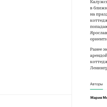
Калужск
в ближн
на праз
коттедж
попадаю
Ярослав
ориенти
Ранее 
арендой
коттедж
Ленингр
Авторы
Мария М