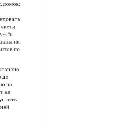
. домов:
ендовать
 части
в 41%
сданы на
антов по
оточено
 до
но на
т не
пустить
цией