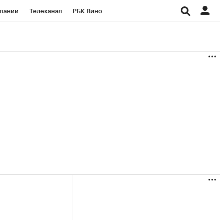
пании
Телеканал
РБК Вино
ациональные проекты
Город
аншизы
Газета
ка
Бизнес