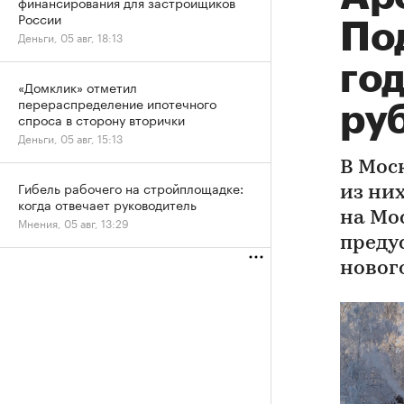
финансирования для застройщиков
России
По
Деньги, 05 авг, 18:13
год
«Домклик» отметил
перераспределение ипотечного
ру
спроса в сторону вторички
Деньги, 05 авг, 15:13
В Моск
Гибель рабочего на стройплощадке:
из них
когда отвечает руководитель
на Мо
Мнения, 05 авг, 13:29
преду
новог