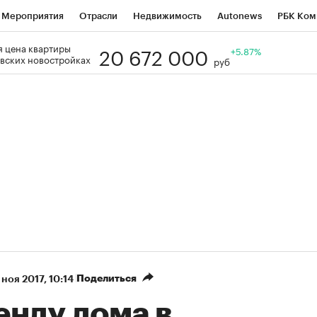
Мероприятия
Отрасли
Недвижимость
Autonews
РБК Ком
20 672 000
 цена квартиры
Образование
РБК Курсы
РБК Life
Тренды
+5.87%
Визионеры
Н
вских новостройках
руб
Дискуссионный клуб
Исследования
Кредитные рейтинги
Фр
Спецпроекты
Проверка контрагентов
Политика
Экономи
к наличной валюты
Поделиться
 ноя 2017, 10:14
енду дома в