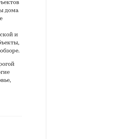
бъектов
ды дома
е
ской и
бъекты,
обзоре.
рогой
огие
вье,