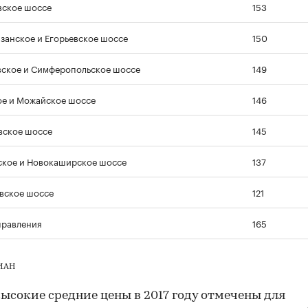
ское шоссе
153
занское и Егорьевское шоссе
150
ское и Симферопольское шоссе
149
е и Можайское шоссе
146
вское шоссе
145
кое и Новокаширское шоссе
137
вское шоссе
121
правления
165
ЦИАН
ысокие средние цены в 2017 году отмечены для