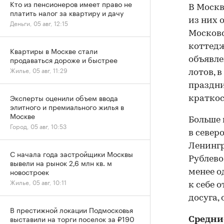
Кто из пенсионеров имеет право не
В Москв
платить налог за квартиру и дачу
из них 
Деньги, 05 авг, 12:15
Московс
коттедж
Квартиры в Москве стали
продаваться дороже и быстрее
объявле
Жилье, 05 авг, 11:29
лотов, 
праздни
Эксперты оценили объем ввода
краткос
элитного и премиального жилья в
Москве
Больше 
Город, 05 авг, 10:53
в север
Ленингр
С начала года застройщики Москвы
Рублево
вывели на рынок 2,6 млн кв. м
новостроек
менее о
Жилье, 05 авг, 10:11
к себе 
досуга,
В престижной локации Подмосковья
выставили на торги поселок за ₽190
Средни