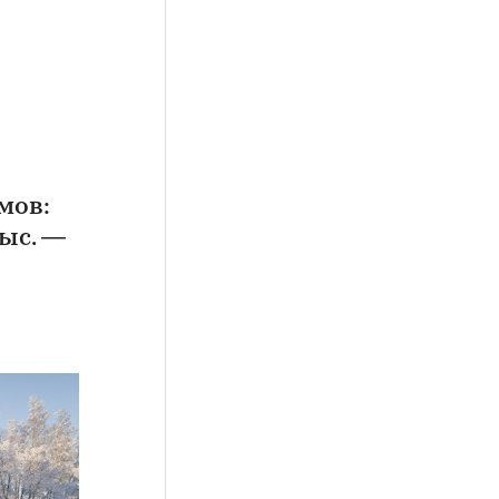
мов:
тыс. —