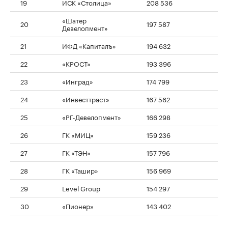
19
ИСК «Столица»
208 536
«Шатер
20
197 587
Девелопмент»
21
ИФД «Капиталъ»
194 632
22
«КРОСТ»
193 396
23
«Инград»
174 799
24
«Инвесттраст»
167 562
25
«РГ-Девелопмент»
166 298
26
ГК «МИЦ»
159 236
27
ГК «ТЭН»
157 796
28
ГК «Ташир»
156 969
29
Level Group
154 297
30
«Пионер»
143 402