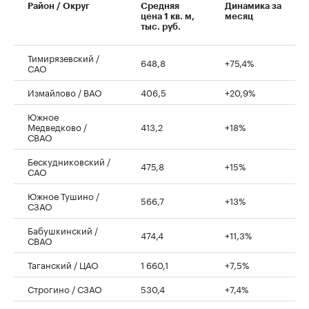
Район / Округ
Средняя
Динамика за
цена 1 кв. м,
месяц
тыс. руб.
Тимирязевский /
648,8
+75,4%
САО
Измайлово / ВАО
406,5
+20,9%
Южное
Медведково /
413,2
+18%
СВАО
Бескудниковский /
475,8
+15%
САО
Южное Тушино /
566,7
+13%
СЗАО
Бабушкинский /
474,4
+11,3%
СВАО
Таганский / ЦАО
1 660,1
+7,5%
Строгино / СЗАО
530,4
+7,4%