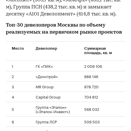
«Абсолют» (505,7 кв. м), «МонАрх» (463,1 тыс. кв.
м), Группа ПСН (438,2 тыс. кв. м) и замыкает
десятку «А101 Девелопмент» (414,8 тыс. кв. м).
Топ-30 девелоперов Москвы по объему
реализуемых на первичном рынке проектов
Место
Девелопер
Суммарная
площадь, кв. м
1
ГК «ПИК»
2 006 106
2
«Донстрой»
888 146
3
MR Group
878 720
4
Capital Group
704 812
Группа «Эталон»
5
568 032
(«Эталон-Инвест»)
6
Группа ЛСР
509 503