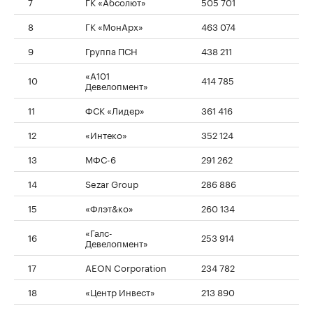
7
ГК «Абсолют»
505 701
8
ГК «МонАрх»
463 074
9
Группа ПСН
438 211
«А101
10
414 785
Девелопмент»
11
ФСК «Лидер»
361 416
12
«Интеко»
352 124
13
МФС-6
291 262
14
Sezar Group
286 886
15
«Флэт&ко»
260 134
«Галс-
16
253 914
Девелопмент»
17
AEON Corporation
234 782
18
«Центр Инвест»
213 890