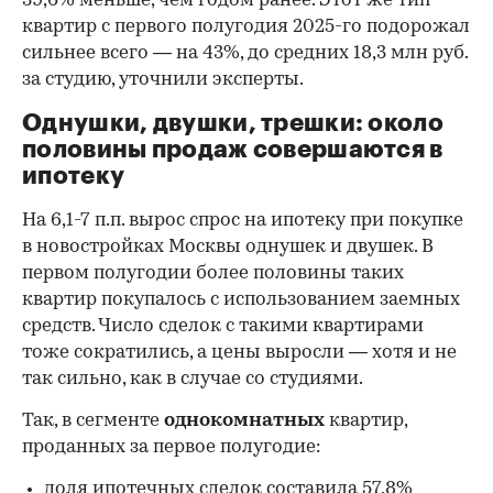
39,6% меньше, чем годом ранее. Этот же тип
квартир с первого полугодия 2025-го подорожал
сильнее всего — на 43%, до средних 18,3 млн руб.
за студию, уточнили эксперты.
00:00
/
00:00
Однушки, двушки, трешки: около
половины продаж совершаются в
ипотеку
На 6,1-7 п.п. вырос спрос на ипотеку при покупке
в новостройках Москвы однушек и двушек. В
первом полугодии более половины таких
квартир покупалось с использованием заемных
средств. Число сделок с такими квартирами
тоже сократились, а цены выросли — хотя и не
так сильно, как в случае со студиями.
Так, в сегменте
однокомнатных
квартир,
проданных за первое полугодие:
доля ипотечных сделок составила 57,8%