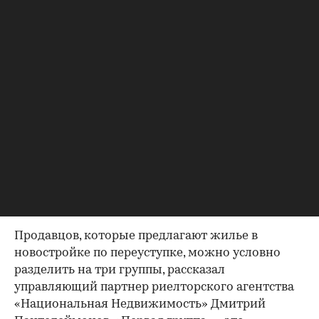
Фото: AlexSky120\shutterstock
Кто продает квартиры по
переуступке
Продавцов, которые предлагают жилье в
новостройке по переуступке, можно условно
разделить на три группы, рассказал
управляющий партнер риелторского агентства
«Национальная Недвижимость» Дмитрий