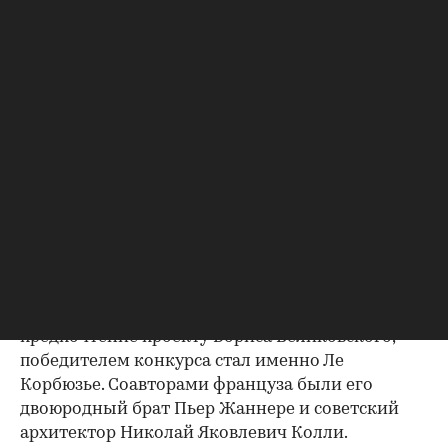
Вид на здание Центросоюза
(Фото: Fondation Le Corbusier)
Несмотря на то что в первом туре жюри отдало
предпочтение проекту Бориса Великовского,
победителем конкурса стал именно Ле
Корбюзье. Соавторами француза были его
двоюродный брат Пьер Жаннере и советский
архитектор Николай Яковлевич Колли.