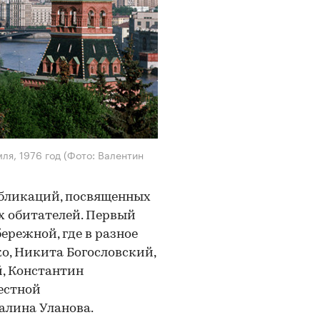
ля, 1976 год
(Фото: Валентин
бликаций, посвященных
х обитателей. Первый
ережной, где в разное
о, Никита Богословский,
й, Константин
естной
алина Уланова.