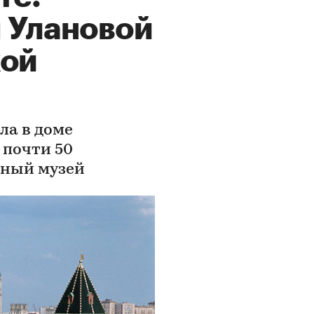
 Улановой
кой
ла в доме
 почти 50
ьный музей