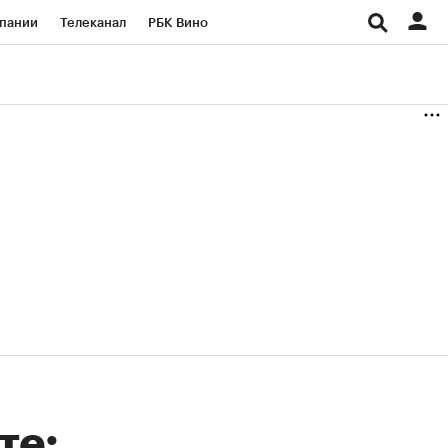
пании
Телеканал
РБК Вино
ациональные проекты
Город
аншизы
Газета
ка
Бизнес
те: