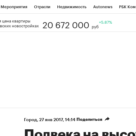
Мероприятия
Отрасли
Недвижимость
Autonews
РБК Ком
20 672 000
 цена квартиры
Образование
РБК Курсы
РБК Life
Тренды
+5.87%
Визионеры
Н
вских новостройках
руб
Дискуссионный клуб
Исследования
Кредитные рейтинги
Фр
Спецпроекты
Проверка контрагентов
Политика
Экономи
к наличной валюты
Поделиться
Город
⁠,
27 янв 2017, 14:14
Полвека на высо