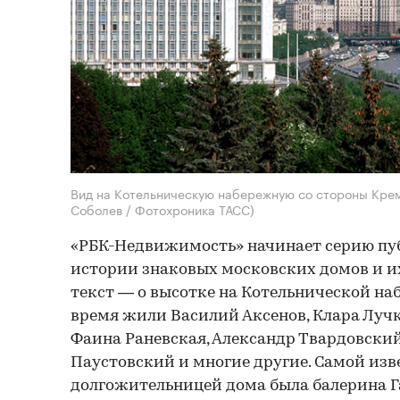
Вид на Котельническую набережную со стороны Крем
Соболев / Фотохроника ТАСС)
«РБК-Недвижимость» начинает серию пу
истории знаковых московских домов и и
текст — о высотке на Котельнической наб
время жили Василий Аксенов, Клара Лучк
Фаина Раневская, Александр Твардовски
Паустовский и многие другие. Самой изв
долгожительницей дома была балерина Г