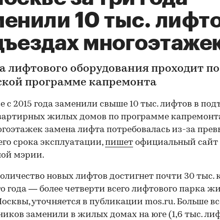
енили 10 тыс. лифто
дъездах многоэтаже
а лифтового оборудования проходит по
ской программе капремонта
е с 2015 года заменили свыше 10 тыс. лифтов в под
артирных жилых домов по программе капремонта
огоэтажек замена лифта потребовалась из-за пре
его срока эксплуатации,
пишет
официальный сайт
ой мэрии.
оличество новых лифтов достигнет почти 30 тыс. 
о года — более четверти всего лифтового парка ж
осквы, уточняется в публикации mos.ru. Больше вс
иков заменили в жилых домах на юге (1,6 тыс. лиф