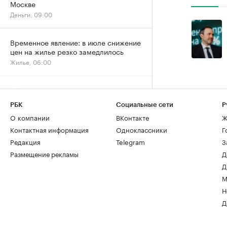
Москве
Деньги, 09:00
Временное явление: в июле снижение
цен на жилье резко замедлилось
Жилье, 06:00
ЦБ оценил ставки проектного
финансирования для застройщиков
РБК
Социальные сети
Р
России
О компании
ВКонтакте
Ж
Деньги, 05 авг, 18:13
Контактная информация
Одноклассники
Г
Редакция
Telegram
З
«Домклик» отметил
Размещение рекламы
Д
перераспределение ипотечного
спроса в сторону вторички
Д
Деньги, 05 авг, 15:13
М
Н
Д
Гибель рабочего на стройплощадке:
когда отвечает руководитель
Мнения, 05 авг, 13:29