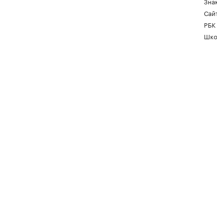
Зна
Сайт
РБК
Шко