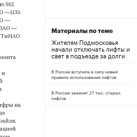
но 912
АО —1135
АО —
 СЗАО —
Материалы по теме
 в ТиНАО
Жителям Подмосковья
начали отключать лифты и
свет в подъезде за долги
емонта
В России вступили в силу новые
 и
правила использования лифтов
й
ы
В России заменят 27 тыс. старых
лифтов
ифры на
де
райля.
кацией