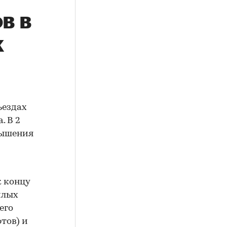
в в
к
ъездах
. В 2
вышения
к концу
илых
его
тов) и