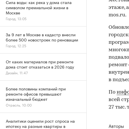
местон
Сила воды: как река у дома стала
символом премиальной жизни в
этаже, 
Москве
mos.ru.
Город, 13:05
Обновле
За 9 лет в Москве в кадастр внесли
городск
более 500 новостроек по реновации
програм
Город, 12:25
многокв
подвало
От каких материалов при ремонте
ремонт 
дома стоит отказаться в 2026 году
Дизайн, 11:47
внутрен
в подъе
Более половины компаний при
По
инф
ремонте офисов превышают
изначальный бюджет
всей ст
Отрасль, 10:00
27 тыс.
Аналитики оценили рост спроса на
Авторы
ипотеку на разные квартиры в