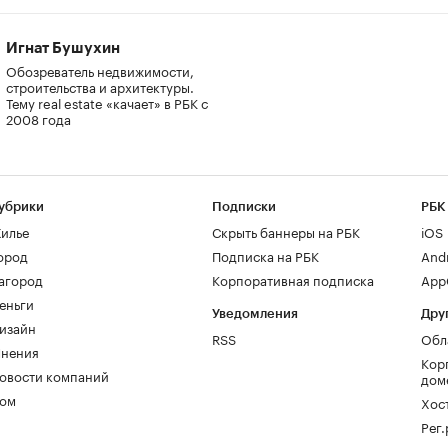
Игнат Бушухин
Обозреватель недвижимости,
строительства и архитектуры.
Тему real estate «качает» в РБК с
2008 года
убрики
Подписки
РБК
илье
Скрыть баннеры на РБК
iOS
ород
Подписка на РБК
And
агород
Корпоративная подписка
AppG
еньги
Уведомления
Дру
изайн
RSS
Обл
нения
Кор
овости компаний
дом
ом
Хос
Рег