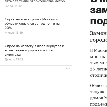
пять лет темпе строительства метро
Город, 15:52
зам
по
Спрос на новостройки Москвы и
области снизился за год почти на
20%
Жилье, 15:39
Замен
город
Спрос на ипотеку в июле вернулся к
естественному уровню после
В Москв
ажиотажа
многокв
Деньги, 13:32
тыс. мн
25-летн
столичн
Общее к
текущег
домов М
подъемн