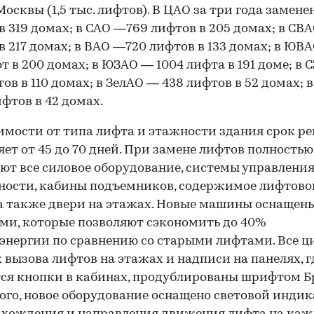
Москвы (1,5 тыс. лифтов). В ЦАО за три года замене
в 319 домах; в САО —769 лифтов в 205 домах; в СВ
в 217 домах; в ВАО —720 лифтов в 133 домах; в ЮВ
фт в 200 домах; в ЮЗАО — 1004 лифта в 191 доме; в
тов в 110 домах; в ЗелАО — 438 лифтов в 52 домах;
ифтов в 42 домах.
имости от типа лифта и этажности здания срок р
яет от 45 до 70 дней. При замене лифтов полностью
ют все силовое оборудование, системы управления
ности, кабины подъемников, содержимое лифтово
а также двери на этажах. Новые машины оснащен
ми, которые позволяют сэкономить до 40%
энергии по сравнению со старыми лифтами. Все ц
 вызова лифтов на этажах и надписи на панелях, г
ся кнопки в кабинах, продублированы шрифтом Б
ого, новое оборудование оснащено световой инди