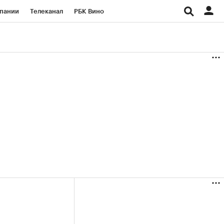
пании
Телеканал
РБК Вино
ациональные проекты
Город
аншизы
Газета
ка
Бизнес