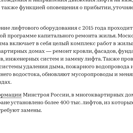
ахождения и направления движения лифта на ка
а также функцией оповещения о прибытии, уточняе
ние лифтового оборудования с 2015 года проходит
ой программе капитального ремонта жилья. Моск
ма включает в себя целый комплекс работ в жилы
артирных домах — ремонт кровли, фасадов, фунд
в, инженерных систем и замену лифта. Также про
системы удаления дыма, пожарного водопровода 
него водостока, обновляют мусоропроводы и меня
здах.
ормации
Минстроя России, в многоквартирных до
ране установлено более 400 тыс. лифтов, из которы
 требуют замены.