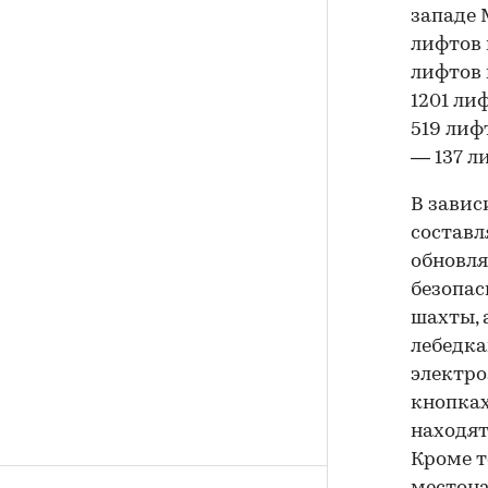
западе 
лифтов 
лифтов 
1201 ли
519 лиф
— 137 л
В завис
составл
обновля
безопас
шахты, 
лебедка
электро
кнопках
находят
Кроме т