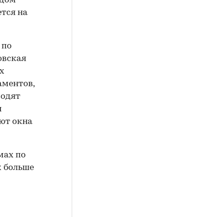
ждом
тся на
 по
овская
х
аментов,
водят
и
ют окна
мах по
х больше