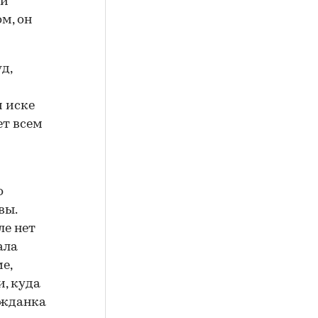
ти
м, он
д,
м иске
ет всем
о
вы.
ле нет
ала
е,
, куда
ажданка