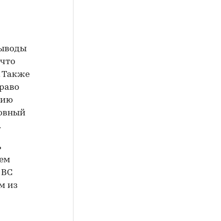
выводы
 что
. Также
право
цию
ховный
.
ь
нем
 ВС
м из