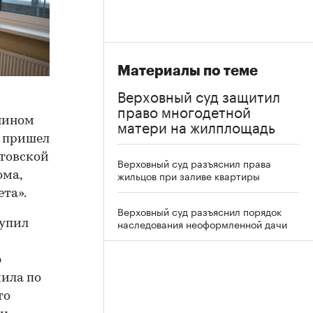
Материалы по теме
Верховный суд защитил
право многодетной
зяином
матери на жилплощадь
у пришел
стовской
Верховный суд разъяснил права
жильцов при заливе квартиры
ома,
ета».
Верховный суд разъяснил порядок
наследования неоформленной дачи
тупил
ю
чила по
то