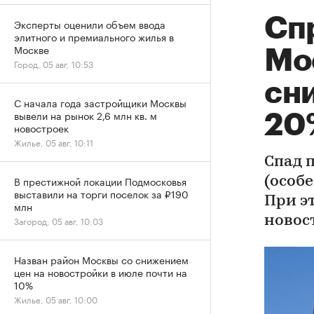
Сп
Эксперты оценили объем ввода
элитного и премиального жилья в
Москве
Мо
Город, 05 авг, 10:53
сни
С начала года застройщики Москвы
вывели на рынок 2,6 млн кв. м
20
новостроек
Жилье, 05 авг, 10:11
Спад 
В престижной локации Подмосковья
(особе
выставили на торги поселок за ₽190
При э
млн
новос
Загород, 05 авг, 10:03
Назван район Москвы со снижением
цен на новостройки в июле почти на
10%
Жилье, 05 авг, 10:00