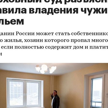
авила владения чуж
льем
анин России может стать собственник
о жилья, хозяин которого пропал много
, если полностью содержит дом и плати
и