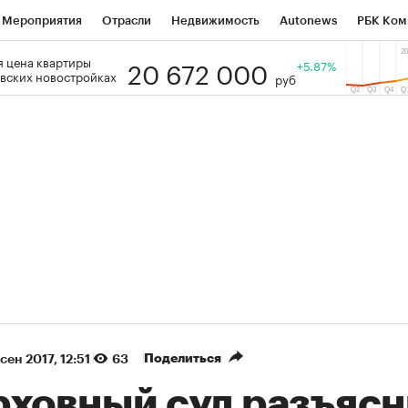
Мероприятия
Отрасли
Недвижимость
Autonews
РБК Ком
20 672 000
 цена квартиры
 РБК
РБК Образование
РБК Курсы
РБК Life
+5.87%
Тренды
Виз
вских новостройках
руб
ь
Крипто
РБК Бизнес-среда
Дискуссионный клуб
Исследо
зета
Спецпроекты СПб
Конференции СПб
Спецпроекты
кономика
Бизнес
Технологии и медиа
Финансы
Рынок на
(+35,65%)
(+30,92%)
К ₽1 400
«Русагро» ₽120
Купить
 SberCIB к 27.07.27
прогноз ПСБ к 26.07.27
Поделиться
 сен 2017, 12:51
63
рховный суд разъяс