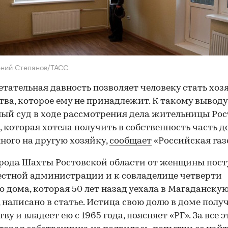
ений Степанов/ТАСС
тательная давность позволяет человеку стать хо
ва, которое ему не принадлежит. К такому вывод
ый суд в ходе рассмотрения дела жительницы Ро
, которая хотела получить в собственность часть д
ного на другую хозяйку,
сообщает
«Российская газ
орода Шахты Ростовской области от женщины пос
естной администрации и к совладелице четверти
о дома, которая 50 лет назад уехала в Магаданску
, написано в статье. Истица свою долю в доме полу
ву и владеет ею с 1965 года, поясняет «РГ». За все э