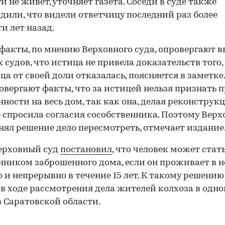
ти не живет, уточняет газета. Соседи в суде также
дили, что видели ответчицу последний раз более
и лет назад.
 факты, по мнению Верховного суда, опровергают 
 судов, что истица не привела доказательств того,
ца от своей доли отказалась, поясняется в заметке
овергают факты, что за истицей нельзя признать 
нности на весь дом, так как она, делая реконструк
е спросила согласия сособственника. Поэтому Вер
нял решение дело пересмотреть, отмечает издание
ерховный суд
постановил
, что человек может стат
нником заброшенного дома, если он проживает в 
 и непрерывно в течение 15 лет. К такому решению
в ходе рассмотрения дела жителей колхоза в одно
 Саратовской области.