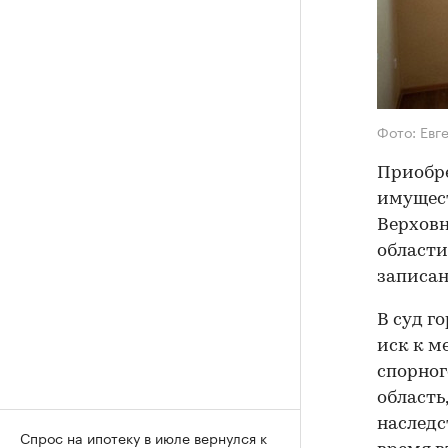
Фото: Евг
Приобре
имущест
Верховн
области
записан
В суд г
иск к м
спорног
область
наследст
Спрос на ипотеку в июле вернулся к