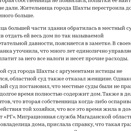
торая собственница не появилась, попытки ее най
не дали. Жительница города Шахты перестроила до
много больше.
ца большей части здания обратилась в местный су
в отдать ей весь дом по так называемой
тательной давности, поясняется в заметке. В свое
анка уточнила, что много лет единолично управля
платит за него все налоги и несет прочие расходы.
ой суд города Шахты с аргументами истицы не
лся, областной суд также отказал женщине. Однак
ый суд постановил, что местные суды были не пра
долгое время полностью содержит дом. Также в де
тов, что вторая собственница когда-либо оспарив
ействия той хозяйки, что все это время жила в дом
т «РГ». Миграционная служба Магаданской области
совладелица дома, прислала справку, что такая гр