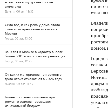
время в
естественному уровню после
ажиотажа
ничего 
Деньги, 06 авг, 13:32
стал на
Владели
Сила воды: как река у дома стала
символом премиальной жизни в
попроси
Москве
приобре
Город, 06 авг, 13:05
ростовч
домом, 
За 9 лет в Москве в кадастр внесли
более 500 новостроек по реновации
Городск
Город, 06 авг, 12:25
согласи
Верховн
От каких материалов при ремонте
Истица 
дома стоит отказаться в 2026 году
Дизайн, 06 авг, 11:47
докумен
любые д
Более половины компаний при
поясняе
ремонте офисов превышают
уехала 
изначальный бюджет