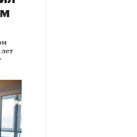
им
ом
 лет
т