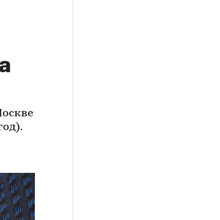
а
Москве
од).