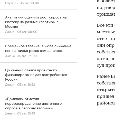
в облас
Отрасль, 06 авг, 10:00
подтвер
тридцат
Аналитики оценили рост спроса на
ипотеку на разные квартиры в
Все эти
Москве
Деньги, 06 авг, 09:00
местных
ответчи
Временное явление: в июле снижение
они опр
цен на жилье резко замедлилось
собстве
Жилье, 06 авг, 06:00
дома, н
суд при
ЦБ оценил ставки проектного
финансирования для застройщиков
Ранее В
России
собстве
Деньги, 05 авг, 18:13
открыто
пришел 
«Домклик» отметил
перераспределение ипотечного
районов
спроса в сторону вторички
Деньги, 05 авг, 15:13