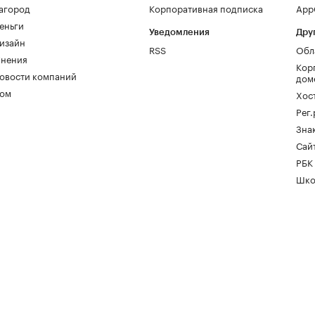
агород
Корпоративная подписка
AppG
еньги
Уведомления
Дру
изайн
RSS
Обл
нения
Кор
овости компаний
дом
ом
Хос
Рег
Зна
Сайт
РБК
Шко