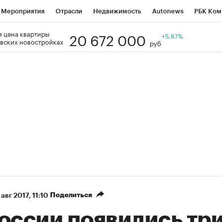
Мероприятия
Отрасли
Недвижимость
Autonews
РБК Ком
20 672 000
 цена квартиры
Образование
РБК Курсы
РБК Life
Тренды
+5.87%
Визионеры
Н
вских новостройках
руб
Дискуссионный клуб
Исследования
Кредитные рейтинги
Фр
Спецпроекты
Проверка контрагентов
Политика
Экономи
к наличной валюты
Поделиться
 авг 2017, 11:10
России появились тр