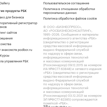
allery
Пользовательское соглашение
Политика в отношении обработки
гие продукты РБК
персональных данных
ако для бизнеса
Политика обработки файлов cookie
поративный регистратор
енов
© ООО «БИЗНЕСПРЕСС»,
АО «РОСБИЗНЕСКОНСАЛТИНГ»,
тинг сайтов
1995–2026
. Сообщения и материалы
.решения
информационного агентства «РБК»
(свидетельство о регистрации
комства
средства массовой информации
 знакомств podbor.ru
выдано Федеральной службой
по надзору в сфере связи,
 Курсы
информационных технологий
ла управления РБК
и массовых коммуникаций
(Роскомнадзор) 09.12.2015 за номером
ИА №ФС77-63848) и сетевого издания
«РБК» (свидетельство о регистрации
средства массовой информации
выдано Федеральной службой
по надзору в сфере связи,
информационных технологий
и массовых коммуникаций
(Роскомнадзор) 03.12.2021 за номером
ЭЛ №ФС77-82385) сопровождаются
пометкой «РБК».
realty@rbc.ru
18+