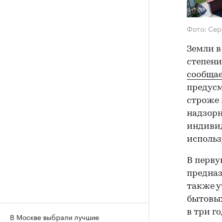
Фото: Сер
​Земли 
степени
сообща
предусм
строже 
надзорн
индиви
использ
В перву
предназ
также у
бытовых
в три г
В Москве выбрали лучшие