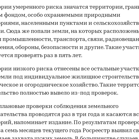
ории умеренного риска значатся территории, гра
ым фондом, особо охраняемыми природными
ориями, населенными пунктами и сельскохозяйст
и. Сюда же попали земли, на которых расположен
 промышленности, транспорта, связи, радиовещан
ения, обороны, безопасности и другие. Такие учас
ется проверять раз в пять лет.
ории низкого риска отнесены все остальные участк
емли под индивидуальное жилищное строительств
ческое и огородническое хозяйство. Такие террит
льство полностью вывело из-под проверок.
плановые проверки соблюдения земельного
ательства проводятся раз в три года и касаются в
рий, напоминает издание. По результатам провер
за семь месяцев текущего года Росреестр выявил 
чаев захвата чужих земель. В большинстве случаев