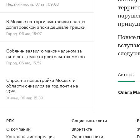
Недвижимость, 07 авг, 09:03
террито
нарушен
В Москве на торги выставили палаты
принуди
допетровской эпохи дешевле трешки
Город, 06 авг, 18:07
Новые п
вступаю
Собянин заявил о максимальном за
следующ
пять лет темпе строительства метро
Город, 06 авг, 15:52
Авторы
Спрос на новостройки Москвы и
области снизился за год почти на
20%
Ольга Ма
Жилье, 06 авг, 15:39
Спрос на ипотеку в июле вернулся к
естественному уровню после
РБК
Социальные сети
Р
ажиотажа
О компании
ВКонтакте
Ж
Деньги, 06 авг, 13:32
Контактная информация
Одноклассники
Г