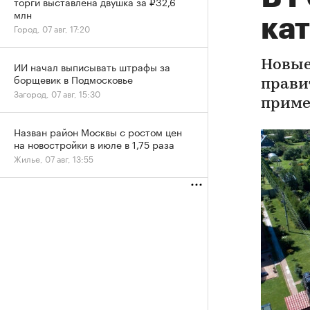
торги выставлена двушка за ₽32,6
млн
ка
Город, 07 авг, 17:20
Новые
ИИ начал выписывать штрафы за
борщевик в Подмосковье
правит
Загород, 07 авг, 15:30
примен
Назван район Москвы с ростом цен
на новостройки в июле в 1,75 раза
Жилье, 07 авг, 13:55