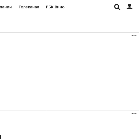
пании
Телеканал
РБК Вино
ациональные проекты
Город
аншизы
Газета
ка
Бизнес
и