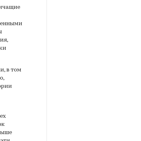
ничащие
венными
ы
ия,
тки
и, в том
о,
ории
сех
ок
свыше
 эти