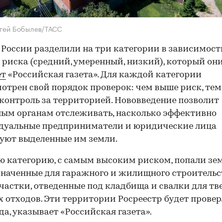
гей Бобылев/ТАСС
в России разделили на три категории в зависимост
 риска (средний, умеренный, низкий), который они
ет
«Российская газета». Для каждой категории
отрен свой порядок проверок: чем выше риск, тем
контроль за территорией. Нововведение позволит
ым органам отслеживать, насколько эффективно
дуальные предприниматели и юридические лица
уют выделенные им земли.
ю категорию, с самым высоким риском, попали зе
наченные для гаражного и жилищного строительст
частки, отведенные под кладбища и свалки для т
 отходов. Эти территории Росреестр будет провер
ода, указывает «Российская газета».