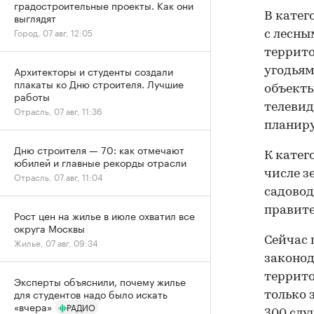
градостроительные проекты. Как они
В катег
выглядят
Город, 07 авг, 12:05
с лесн
террит
Архитекторы и студенты создали
угодьям
плакаты ко Дню строителя. Лучшие
объекты
работы
телевид
Отрасль, 07 авг, 11:36
планиру
Дню строителя — 70: как отмечают
К катег
юбилей и главные рекорды отрасли
числе з
Отрасль, 07 авг, 11:04
садовод
правите
Рост цен на жилье в июле охватил все
округа Москвы
Сейчас 
Жилье, 07 авг, 09:34
законод
террито
Эксперты объяснили, почему жилье
для студентов надо было искать
только 
«вчера»
РАДИО
300 слу