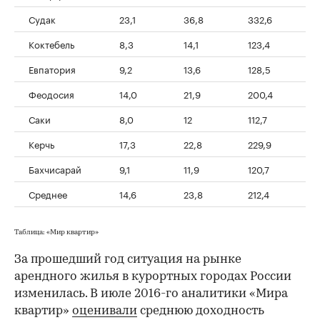
Судак
23,1
36,8
332,6
4
Коктебель
8,3
14,1
123,4
3
Евпатория
9,2
13,6
128,5
3
Феодосия
14,0
21,9
200,4
3
Саки
8,0
12
112,7
2
Керчь
17,3
22,8
229,9
2
Бахчисарай
9,1
11,9
120,7
2
Среднее
14,6
23,8
212,4
4
Таблица: «Мир квартир»
За прошедший год ситуация на рынке
арендного жилья в курортных городах России
изменилась. В июле 2016-го аналитики «Мира
квартир»
оценивали
среднюю доходность