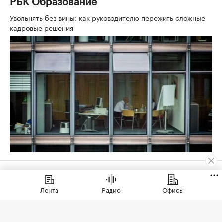
РБК Образование
Увольнять без вины: как руководителю пережить сложные
кадровые решения
Жилье
⁠,
05 авг, 10:00
2 861
Лента
Радио
Офисы
ЭКСКЛЮЗИВ
Назван район Москвы со