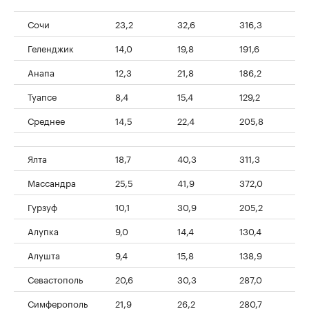
Сочи
23,2
32,6
316,3
6
Геленджик
14,0
19,8
191,6
4
Анапа
12,3
21,8
186,2
3
Туапсе
8,4
15,4
129,2
2
Среднее
14,5
22,4
205,8
4
Ялта
18,7
40,3
311,3
7
Массандра
25,5
41,9
372,0
6
Гурзуф
10,1
30,9
205,2
4
Алупка
9,0
14,4
130,4
4
Алушта
9,4
15,8
138,9
4
Севастополь
20,6
30,3
287,0
4
Симферополь
21,9
26,2
280,7
4