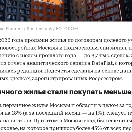
gio Photone / Shutterstock / FOTODOM
2026 года продажи жилья по договорам долевого у
 новостройках Москвы и Подмосковья снизились н
нению с июлем прошлого года — до 8,7 тыс. сделок. 
 из отчета аналитического сервиса DataFlat, с кот
илась редакция. Подсчеты сделаны на основе дан
ых сделках, зарегистрированных Росреестром.
чного жилья стали покупать меньше
а первичное жилье Москвы и области в целом за го
я на 18%
(а за последний месяц — на 1%), следует и
аналитиков. При этом в Москве спад был еще сильн
сковье, на которое пришлось более 45% от всех п