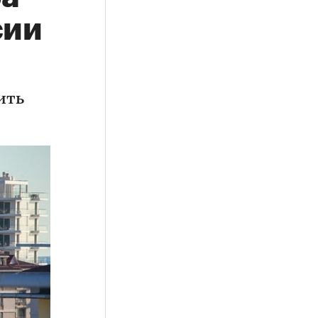
сии
ить