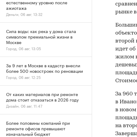
естественному уровню после
сравнен
ажиотажа
рынке в
Деньги, 06 авг, 13:32
Большин
Сила воды: как река у дома стала
объекто
символом премиальной жизни в
второй 
Москве
Город, 06 авг, 13:05
идет об
жилом к
За 9 лет в Москве в кадастр внесли
дешевы
более 500 новостроек по реновации
площадь
Город, 06 авг, 12:25
Стоимос
От каких материалов при ремонте
За 960 
дома стоит отказаться в 2026 году
в Ивано
Дизайн, 06 авг, 11:47
в новом
площадь
Более половины компаний при
на втор
ремонте офисов превышают
изначальный бюджет
Заверша