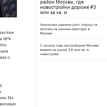
район Москвы, где
новостройки дороже ₽3
млн за кв. м
Аналитики оценили рост спроса на
ипотеку на разные квартиры в
Москве
частия
а 18%
С начала года застройщики Москвы
Это
вывели на рынок 2,6 млн кв. м
орым
новостроек
ных о
д
з
ее. Но
ервичных