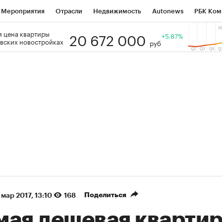
Мероприятия
Отрасли
Недвижимость
Autonews
РБК Ком
20 672 000
 цена квартиры
 РБК
РБК Образование
РБК Курсы
РБК Life
+5.87%
Тренды
Виз
вских новостройках
руб
ь
Крипто
РБК Бизнес-среда
Дискуссионный клуб
Исследо
зета
Спецпроекты СПб
Конференции СПб
Спецпроекты
кономика
Бизнес
Технологии и медиа
Финансы
Рынок на
(+35,65%)
(+30,92%
АТЭК ₽1 400
«Русагро» ₽120
Купить
гноз SberCIB к 27.07.27
прогноз ПСБ к 26.07.27
Поделиться
 мар 2017, 13:10
168
мая дешевая кварти