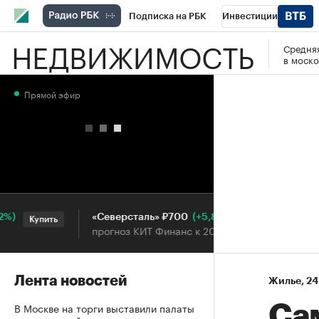
Подписка на РБК
Инвестиции
НЕДВИЖИМОСТЬ
Средняя
РБК Вино
Спорт
Школа управления
в моско
Национальные проекты
Город
Стил
Прямой эфир
Кредитные рейтинги
Франшизы
Га
Проверка контрагентов
Политика
Э
(+5,8%)
«Северсталь» ₽700
НОВ
Купить
Купить
прогноз КИТ Финанс к 20.07.27
про
Лента новостей
Жилье
⁠,
24
В Москве на торги выставили палаты
Са