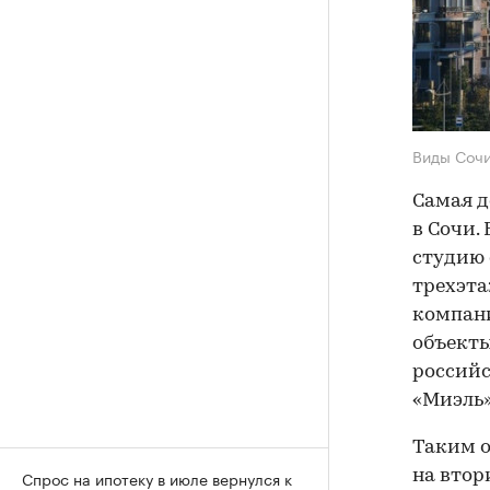
Виды Соч
Самая д
в Сочи.
студию 
трехэта
компани
объекты
российс
«Миэль»
Таким о
на втор
Спрос на ипотеку в июле вернулся к