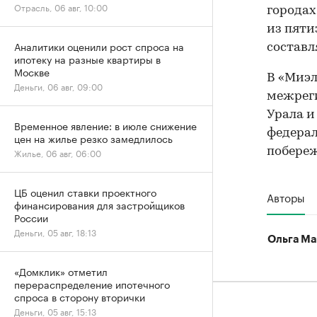
Отрасль, 06 авг, 10:00
городах
из пяти
Аналитики оценили рост спроса на
составля
ипотеку на разные квартиры в
Москве
В «Миэл
Деньги, 06 авг, 09:00
межреги
Урала 
Временное явление: в июле снижение
федерал
цен на жилье резко замедлилось
побереж
Жилье, 06 авг, 06:00
ЦБ оценил ставки проектного
Авторы
финансирования для застройщиков
России
Деньги, 05 авг, 18:13
Ольга Ма
«Домклик» отметил
перераспределение ипотечного
спроса в сторону вторички
Деньги, 05 авг, 15:13