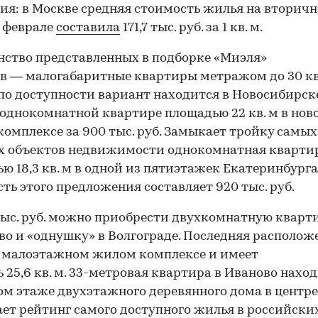
ия: в Москве средняя стоимость жилья на вторич
 феврале
составила
171,7 тыс. руб. за 1 кв. м.
ство представленных в подборке «Миэля»
в — малогабаритные квартиры метражом до 30 кв. 
по доступности вариант находится в Новосибирске
 однокомнатной квартире площадью 22 кв. м в нов
омплексе за 900 тыс. руб. Замыкает тройку самых
х объектов недвижимости однокомнатная кварти
ю 18,3 кв. м в одной из пятиэтажек Екатеринбурга
ть этого предложения составляет 920 тыс. руб.
тыс. руб. можно приобрести двухкомнатную кварт
во и «однушку» в Волгограде. Последняя располож
 малоэтажном жилом комплексе и имеет
 25,6 кв. м. 33-метровая квартира в Иваново нахо
ом этаже двухэтажного деревянного дома в центре
ет рейтинг самого доступного жилья в российски