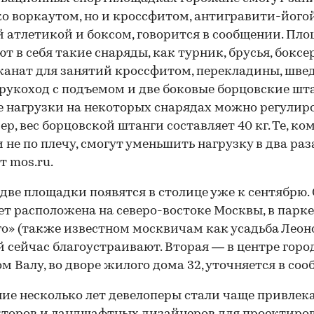
ко воркаутом, но и кроссфитом, антигравити-йогой
 атлетикой и боксом, говорится в сообщении. Пл
т в себя такие снаряды, как турник, брусья, бокс
канат для занятий кроссфитом, перекладины, шве
 рукоход с подъемом и две боковые борцовские шт
 нагрузки на некоторых снарядах можно регулиро
р, вес борцовской штанги составляет 40 кг. Те, ко
 не по плечу, смогут уменьшить нагрузку в два раза
т mos.ru.
две площадки появятся в столице уже к сентябрю.
ет расположена на северо-востоке Москвы, в парке
о» (также известном москвичам как усадьба Леоно
 сейчас благоустраивают. Вторая — в центре город
м Валу, во дворе жилого дома 32, уточняется в со
ие несколько лет девелоперы стали чаще привлек