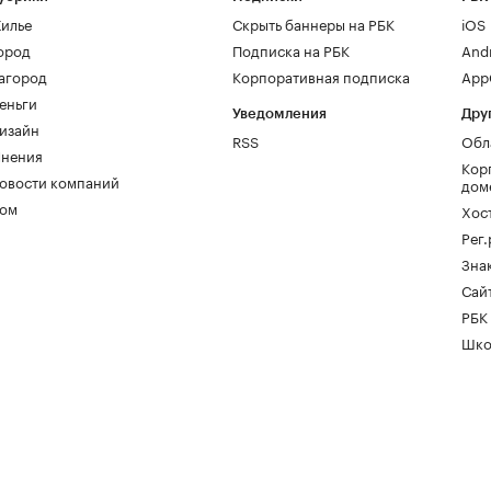
илье
Скрыть баннеры на РБК
iOS
ород
Подписка на РБК
And
агород
Корпоративная подписка
AppG
еньги
Уведомления
Дру
изайн
RSS
Обл
нения
Кор
овости компаний
дом
ом
Хос
Рег
Зна
Сайт
РБК
Шко