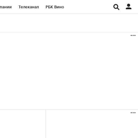
пании
Телеканал
РБК Вино
ациональные проекты
Город
аншизы
Газета
ка
Бизнес