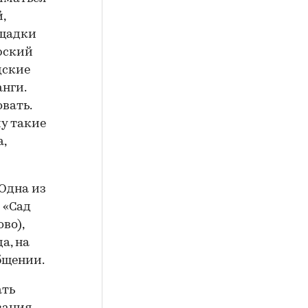
,
ощадки
ерский
дские
анги.
вать.
му такие
,
 Одна из
 «Сад
во),
а, на
общении.
ать