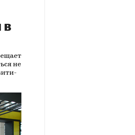
 в
бещает
ься не
вити-