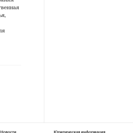
вания
твенная
я,
ля
 Новости
Юридическая информация