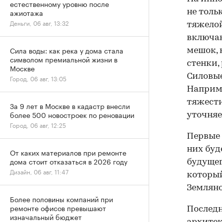
естественному уровню после
ажиотажа
не толь
Деньги, 06 авг, 13:32
тяжелой
включаю
Сила воды: как река у дома стала
мешок, 
символом премиальной жизни в
стенки,
Москве
Силовые
Город, 06 авг, 13:05
Наприме
тяжести
За 9 лет в Москве в кадастр внесли
более 500 новостроек по реновации
уточняе
Город, 06 авг, 12:25
Первые 
них буд
От каких материалов при ремонте
дома стоит отказаться в 2026 году
будущег
Дизайн, 06 авг, 11:47
который
Земляно
Более половины компаний при
ремонте офисов превышают
Последн
изначальный бюджет