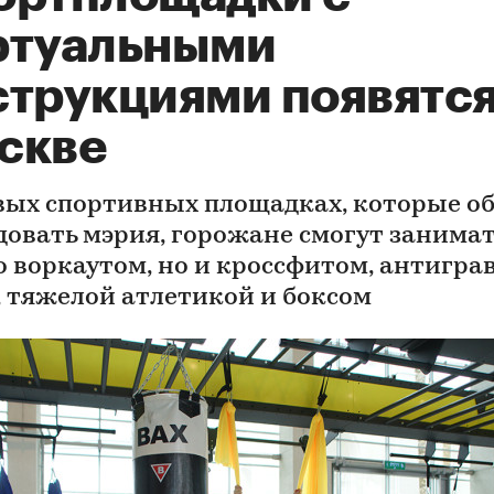
ртуальными
струкциями появятся
скве
вых спортивных площадках, которые о
довать мэрия, горожане смогут занимат
о воркаутом, но и кроссфитом, антигра
, тяжелой атлетикой и боксом