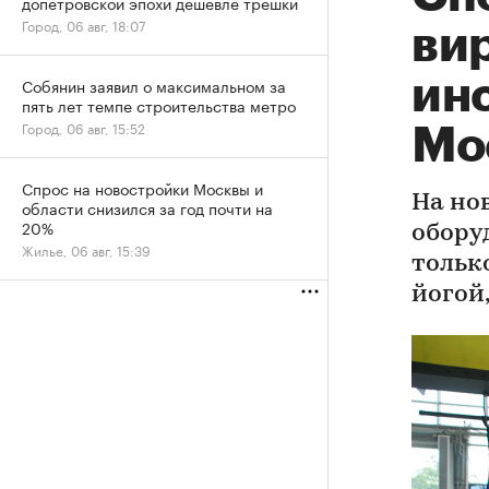
допетровской эпохи дешевле трешки
Город, 06 авг, 18:07
ви
ин
Собянин заявил о максимальном за
пять лет темпе строительства метро
Город, 06 авг, 15:52
Мо
Спрос на новостройки Москвы и
На но
области снизился за год почти на
20%
обору
Жилье, 06 авг, 15:39
тольк
йогой