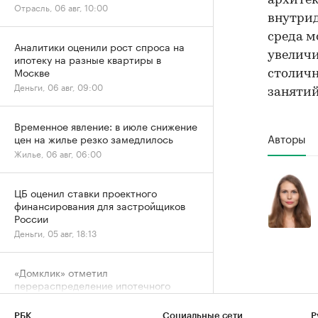
архитек
Отрасль, 06 авг, 10:00
внутрид
среда м
Аналитики оценили рост спроса на
увеличи
ипотеку на разные квартиры в
Москве
столич
Деньги, 06 авг, 09:00
занятий
Временное явление: в июле снижение
Авторы
цен на жилье резко замедлилось
Жилье, 06 авг, 06:00
ЦБ оценил ставки проектного
финансирования для застройщиков
России
Деньги, 05 авг, 18:13
«Домклик» отметил
перераспределение ипотечного
спроса в сторону вторички
Деньги, 05 авг, 15:13
РБК
Социальные сети
Р