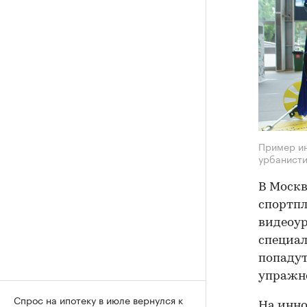
Пример ин
урбанист
В Москв
спортпл
видеоур
специа
попадут
упражне
Спрос на ипотеку в июле вернулся к
На инно