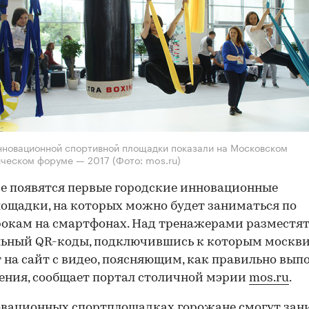
новационной спортивной площадки показали на Московском
ическом форуме — 2017
(Фото: mos.ru)
е появятся первые городские инновационные
ощадки, на которых можно будет заниматься по
окам на смартфонах. Над тренажерами разместя
льный QR-коды, подключившись к которым москв
 на сайт с видео, поясняющим, как правильно вып
ния, сообщает портал столичной мэрии
mos.ru
.
вационных спортплощадках горожане смогут зан