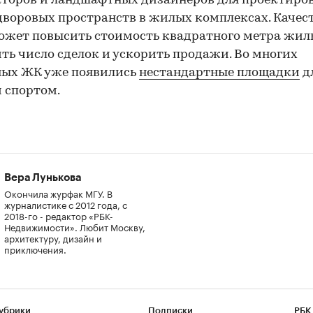
торов и ландшафтных дизайнеров для проектиро
воровых пространств в жилых комплексах. Качес
ожет повысить стоимость квадратного метра жиль
ть число сделок и ускорить продажи. Во многих
ных ЖК уже появились
нестандартные площадки
д
 спортом.
Вера Лунькова
Окончила журфак МГУ. В
журналистике с 2012 года, с
2018-го - редактор «РБК-
Недвижимости». Любит Москву,
архитектуру, дизайн и
приключения.
убрики
Подписки
РБК